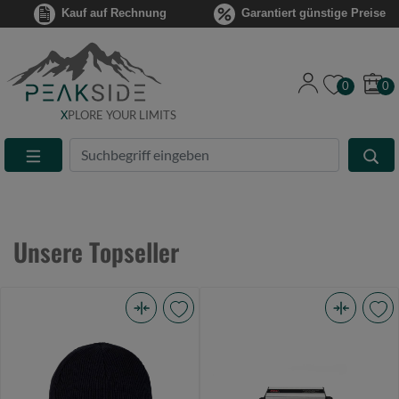
Kauf auf Rechnung
Garantiert günstige Preise
0
0
X
PLORE YOUR LIMITS
Suche
Eingabefeld
Unsere Topseller
Buff
Rhino
Crossknit
Ladegerät
Beanie
12V
Night
15Ah