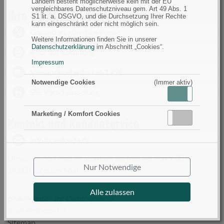
Ländern besteht möglicherweise kein mit der EU
vergleichbares Datenschutzniveau gem. Art 49 Abs. 1
Ihre Vorteile im Shop
S1 lit. a. DSGVO, und die Durchsetzung Ihrer Rechte
kann eingeschränkt oder nicht möglich sein.
Garantiert günstige Preise
Weitere Informationen finden Sie in unserer
Datenschutzerklärung
im Abschnitt „Cookies“.
Kauf auf Rechnung
Impressum
Versandkostenfrei ab 199€
Notwendige Cookies
(Immer aktiv)
SSL Verschlüsselung
Aktiv
Inaktiv
Marketing / Komfort Cookies
Aktiv
Inaktiv
Kontakt und Kundenservice
info@peakside.de
Unser Serviceteam ist montags bis freitags von 9:00 bis
Nur Notwendige
19:00 Uhr erreichbar.
Alle zulassen
peakside.de - Ihr Outdoorshop
Kontaktformular
Sitemap