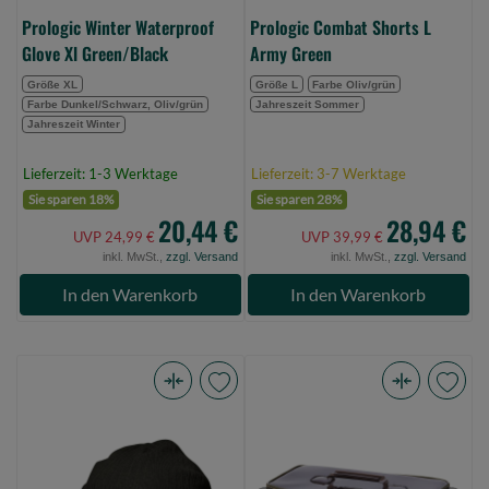
Prologic Winter Waterproof
Prologic Combat Shorts L
Glove Xl Green/Black
Army Green
Größe XL
Größe L
Farbe Oliv/grün
Farbe Dunkel/Schwarz, Oliv/grün
Jahreszeit Sommer
Jahreszeit Winter
Lieferzeit: 1-3 Werktage
Lieferzeit: 3-7 Werktage
Sie sparen 18%
Sie sparen 28%
20,44 €
28,94 €
UVP 24,99 €
UVP 39,99 €
inkl. MwSt.,
zzgl. Versand
inkl. MwSt.,
zzgl. Versand
In den Warenkorb
In den Warenkorb
Prologic
Prologic
Peak
Element
Beanie
Storm
One
Safe