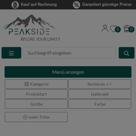
Kauf auf Rechnung
Garantiert günstige Preise
0
0
X
PLORE YOUR LIMITS
Suche
Eingabefeld
Menü
anzeigen
Kategorie
Sortieren
▲ ▼
Produktart
Lieferzeit
Größe
Farbe
mehr
Filter