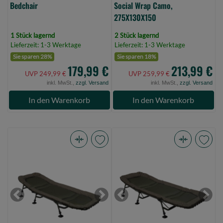
Bedchair
Social Wrap Camo,
275X130X150
1 Stück lagernd
2 Stück lagernd
Lieferzeit: 1-3 Werktage
Lieferzeit: 1-3 Werktage
Sie sparen 28%
Sie sparen 18%
179,99 €
213,99 €
UVP 249,99 €
UVP 259,99 €
inkl. MwSt.,
zzgl. Versand
inkl. MwSt.,
zzgl. Versand
In den Warenkorb
In den Warenkorb
Prologic
Prologic
Inspire
Inspire
Relax
Relax
Recliner
6
6
Leg
Previous
Next
Previous
Next
Leg
Bedchair
Bedchair
(Bild