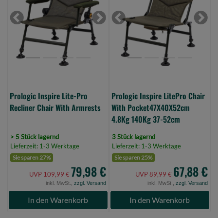
Pro
Chair
Recliner
With
Previous
Next
Previous
Next
Chair
Pocket47X40X52cm
With
4.8Kg
Armrests
140Kg
(Bild
37-
0)
52cm
(Bild
Prologic Inspire Lite-Pro
Prologic Inspire LitePro Chair
0)
Recliner Chair With Armrests
With Pocket47X40X52cm
4.8Kg 140Kg 37-52cm
> 5 Stück lagernd
3 Stück lagernd
Lieferzeit: 1-3 Werktage
Lieferzeit: 1-3 Werktage
Sie sparen 27%
Sie sparen 25%
79,98 €
67,88 €
UVP 109,99 €
UVP 89,99 €
inkl. MwSt.,
zzgl. Versand
inkl. MwSt.,
zzgl. Versand
In den Warenkorb
In den Warenkorb