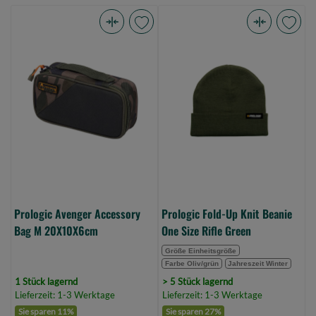
Prologic
Prologic
Avenger
Fold-
Accessory
Up
Bag
Knit
M
Beanie
20X10X6cm
One
(Bild
Size
0)
Rifle
Green
(Bild
0)
Prologic Avenger Accessory
Prologic Fold-Up Knit Beanie
Bag M 20X10X6cm
One Size Rifle Green
Größe Einheitsgröße
Farbe Oliv/grün
Jahreszeit Winter
1 Stück lagernd
> 5 Stück lagernd
Lieferzeit: 1-3 Werktage
Lieferzeit: 1-3 Werktage
Sie sparen 11%
Sie sparen 27%