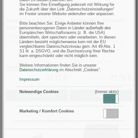
Sie können Ihre Einwilligung jederzeit mit Wirkung für
die Zukunft über den Link „Datenschutzeinstellungen“
im Footer unserer Website widerrufen oder anpassen.
Prologic Combat Shorts Xxxl
Prologic Winter Waterproof
Bitte beachten Sie: Einige Anbieter können Ihre
Army Green
Glove M Green/Black
personenbezogenen Daten in Länder außerhalb des
Europäischen Wirtschaftsraums (z. B. die USA)
Größe XXXL
Farbe Oliv/grün
Größe M
übermitteln, dort speichern oder verarbeiten. In diesen
Ländern besteht möglicherweise kein mit der EU
Jahreszeit Sommer
Farbe Dunkel/Schwarz, Oliv/grün
vergleichbares Datenschutzniveau gem. Art 49 Abs. 1
Jahreszeit Winter
S1 lit. a. DSGVO, und die Durchsetzung Ihrer Rechte
1 Stück lagernd
kann eingeschränkt oder nicht möglich sein.
Lieferzeit: 3-7 Werktage
Lieferzeit: 1-3 Werktage
Weitere Informationen finden Sie in unserer
Sie sparen 19%
Sie sparen 15%
Datenschutzerklärung
im Abschnitt „Cookies“.
32,27 €
21,28 €
UVP 39,99 €
UVP 24,99 €
Impressum
inkl. MwSt.,
zzgl. Versand
inkl. MwSt.,
zzgl. Versand
Notwendige Cookies
(Immer aktiv)
In den Warenkorb
In den Warenkorb
Aktiv
Inaktiv
Marketing / Komfort Cookies
Aktiv
Inaktiv
Prologic
Prologic
Blackfire
Combat