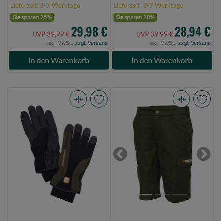
Lieferzeit: 3-7 Werktage
Lieferzeit: 3-7 Werktage
Sie sparen 25%
Sie sparen 28%
29,98 €
28,94 €
UVP 39,99 €
UVP 39,99 €
inkl. MwSt.,
zzgl. Versand
inkl. MwSt.,
zzgl. Versand
In den Warenkorb
In den Warenkorb
Prologic
Prologic
Winter
Combat
Waterproof
Shorts
Glove
L
Xl
Army
Previous
Next
Green/Black
Green
(Bild
(Bild
0)
0)