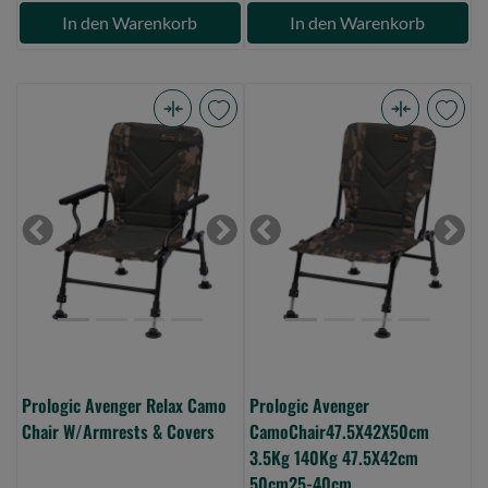
In den Warenkorb
In den Warenkorb
Prologic
Prologic
Avenger
Avenger
Relax
CamoChair47.5X42X50cm
Camo
3.5Kg
Chair
140Kg
Previous
Next
Previous
Next
W/Armrests
47.5X42cm
&
50cm25-
Covers
40cm
(Bild
(Bild
0)
0)
Prologic Avenger Relax Camo
Prologic Avenger
Chair W/Armrests & Covers
CamoChair47.5X42X50cm
3.5Kg 140Kg 47.5X42cm
50cm25-40cm