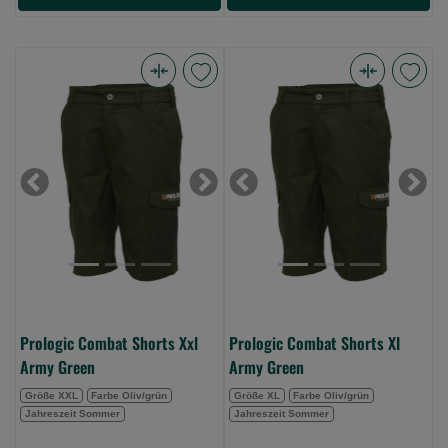
Prologic
Prologic
Combat
Combat
Shorts
Shorts
Xxl
Xl
Army
Army
Previous
Next
Previous
Next
Green
Green
(Bild
(Bild
0)
0)
Prologic Combat Shorts Xxl
Prologic Combat Shorts Xl
Army Green
Army Green
Größe XXL
Farbe Oliv/grün
Größe XL
Farbe Oliv/grün
Jahreszeit Sommer
Jahreszeit Sommer