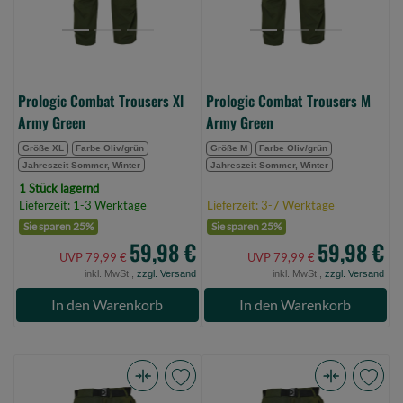
(Bild
(Bild
0)
0)
Prologic Combat Trousers Xl
Prologic Combat Trousers M
Army Green
Army Green
Größe XL
Farbe Oliv/grün
Größe M
Farbe Oliv/grün
Jahreszeit Sommer, Winter
Jahreszeit Sommer, Winter
1 Stück lagernd
Lieferzeit: 1-3 Werktage
Lieferzeit: 3-7 Werktage
Sie sparen 25%
Sie sparen 25%
59,98 €
59,98 €
UVP 79,99 €
UVP 79,99 €
inkl. MwSt.,
zzgl. Versand
inkl. MwSt.,
zzgl. Versand
In den Warenkorb
In den Warenkorb
Prologic
Prologic