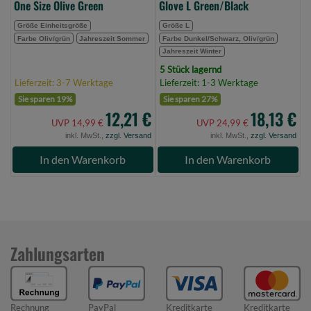
One Size Olive Green
Glove L Green/Black
Größe Einheitsgröße
Größe L
Farbe Oliv/grün
Jahreszeit Sommer
Farbe Dunkel/Schwarz, Oliv/grün
Jahreszeit Winter
5 Stück lagernd
Lieferzeit: 3-7 Werktage
Lieferzeit: 1-3 Werktage
Sie sparen 19%
Sie sparen 27%
12,21 €
18,13 €
UVP 14,99 €
UVP 24,99 €
inkl. MwSt.,
zzgl. Versand
inkl. MwSt.,
zzgl. Versand
In den Warenkorb
In den Warenkorb
Zahlungsarten
Rechnung
PayPal
Kreditkarte
Kreditkarte