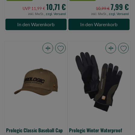
10,71 €
7,99 €
UVP 11,99 €
10,99 €
inkl. MwSt.,
zzgl. Versand
inkl. MwSt.,
zzgl. Versand
In den Warenkorb
In den Warenkorb
Prologic
Prologic
Classic
Winter
Baseball
Waterproof
Cap
Glove
One
L
Size
Green/Black
Olive
(Bild
Green
0)
(Bild
0)
Prologic Classic Baseball Cap
Prologic Winter Waterproof