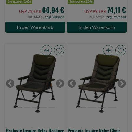
Sie sparen 16%
Sie sparen 26%
66,94 €
74,11 €
UVP 79,99 €
UVP 99,99 €
inkl. MwSt.,
zzgl. Versand
inkl. MwSt.,
zzgl. Versand
In den Warenkorb
In den Warenkorb
Prologic
Prologic
Inspire
Inspire
Relax
Relax
Recliner
Chair
Chair
With
Previous
Next
Previous
Next
Armrests
Armrests
51X46X64
51X46X64cm
6Kg
5Kg
140Kg35-
140Kg
50cm
35-
(Bild
50cm
Prologic Inspire Relax Recliner
Prologic Inspire Relax Chair