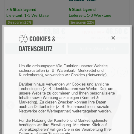
> 5 Stück lagernd
5 Stück lagernd
Lieferzeit: 1-3 Werktage
Lieferzeit: 1-3 Werktage
Sie sparen 25%
Sie sparen 22%
59,88 €
46,50 €
UVP 79,99 €
UVP 59,99 €
×
COOKIES &
inkl. MwSt.,
zzgl. Versand
inkl. MwSt.,
zzgl. Versand
DATENSCHUTZ
In den Warenkorb
In den Warenkorb
Um die ordnungsgemäße Funktion unserer Website
sicherzustellen (z. B. Warenkorb, Merkzettel und
Kundenkonto), verwenden wir Cookies (Notwendig).
Prologic
Prologic
Darüber hinaus verwenden wir Cookies und ähnliche
Combat
Winter
Technologien (z. B. Identifikatoren wie Werbe-IDs), um
Shorts
Waterproof
unsere Website zu optimieren und Ihnen personalisierte
Inhalte sowie Werbung anzuzeigen (Komfort &
Xxxl
Glove
Marketing). Zu diesen Zwecken können Ihre Daten
auch an Drittanbieter (z. B. Suchmaschinen, soziale
Army
M
Previous
Next
Netzwerke oder Werbepartner) weitergegeben werden.
Green
Green/Black
Für die Nutzung der Komfort- und Marketingdienste
(Bild
(Bild
benötigen wir Ihre Einwilligung. Mit einem Klick auf
0)
0)
„Alle akzeptieren“ willigen Sie in die Verarbeitung Ihrer
Daten zu diesen Zwecken ein.