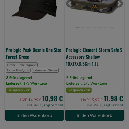
Size
S
Previous
Next
Forest
Accessory
Green
Shallow
(Bild
10X17X6.5Cm
0)
1.1L
(Bild
0)
Prologic Peak Beanie One Size
Prologic Element Storm Safe S
Forest Green
Accessory Shallow
10X17X6.5Cm 1.1L
Größe Einheitsgröße
Farbe Oliv/grün
Jahreszeit Winter
3 Stück lagernd
5 Stück lagernd
Lieferzeit: 1-3 Werktage
Lieferzeit: 1-3 Werktage
Sie sparen 27%
Sie sparen 25%
10,98 €
11,98 €
UVP 14,99 €
UVP 15,99 €
inkl. MwSt.,
zzgl. Versand
inkl. MwSt.,
zzgl. Versand
In den Warenkorb
In den Warenkorb