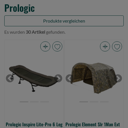
Prologic
Produkte vergleichen
Es wurden
30 Artikel
gefunden.
Prologic
Prologic
Inspire
Element
Lite-
Slr
Pro
1Man
6
Ext
Previous
Next
Previous
Next
Leg
Social
Bedchair
Wrap
(Bild
Camo,
0)
275X130X150
(Bild
0)
Prologic Inspire Lite-Pro 6 Leg
Prologic Element Slr 1Man Ext