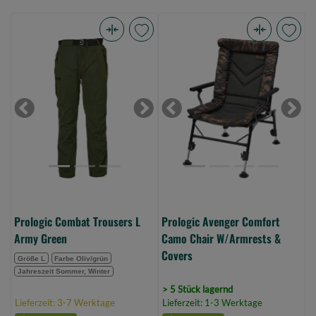
Prologic
Prologic
Combat
Avenger
Trousers
Comfort
L
Camo
Army
Chair
Previous
Next
Previous
Next
Green
W/Armrests
(Bild
&
0)
Covers
(Bild
0)
Prologic Combat Trousers L
Prologic Avenger Comfort
Army Green
Camo Chair W/Armrests &
Covers
Größe L
Farbe Oliv/grün
Jahreszeit Sommer, Winter
> 5 Stück lagernd
Lieferzeit: 3-7 Werktage
Lieferzeit: 1-3 Werktage