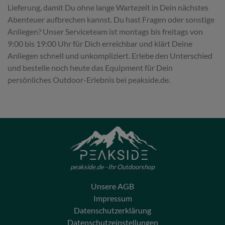
Lieferung, damit Du ohne lange Wartezeit in Dein nächstes
Abenteuer aufbrechen kannst. Du hast Fragen oder sonstige
Anliegen? Unser Serviceteam ist montags bis freitags von
9:00 bis 19:00 Uhr für Dich erreichbar und klärt Deine
Anliegen schnell und unkompliziert. Erlebe den Unterschied
und bestelle noch heute das Equipment für Dein
persönliches Outdoor-Erlebnis bei peakside.de.
peakside.de - Ihr Outdoorshop
Unsere AGB
Impressum
Datenschutzerklärung
Datenschutzeinstellungen