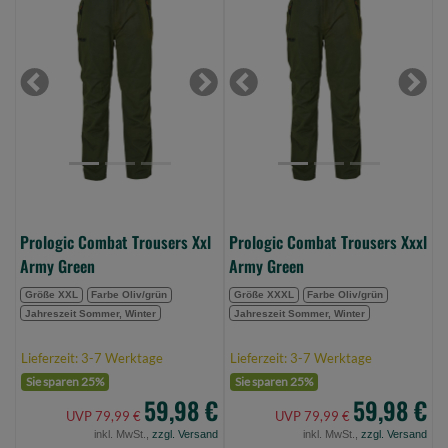
Combat
Combat
Trousers
Trousers
Xxl
Xxxl
Army
Army
Previous
Next
Previous
Next
Green
Green
(Bild
(Bild
0)
0)
Prologic Combat Trousers Xxl
Prologic Combat Trousers Xxxl
Army Green
Army Green
Größe XXL
Farbe Oliv/grün
Größe XXXL
Farbe Oliv/grün
Jahreszeit Sommer, Winter
Jahreszeit Sommer, Winter
Lieferzeit: 3-7 Werktage
Lieferzeit: 3-7 Werktage
Sie sparen 25%
Sie sparen 25%
59,98 €
59,98 €
UVP 79,99 €
UVP 79,99 €
inkl. MwSt.,
zzgl. Versand
inkl. MwSt.,
zzgl. Versand