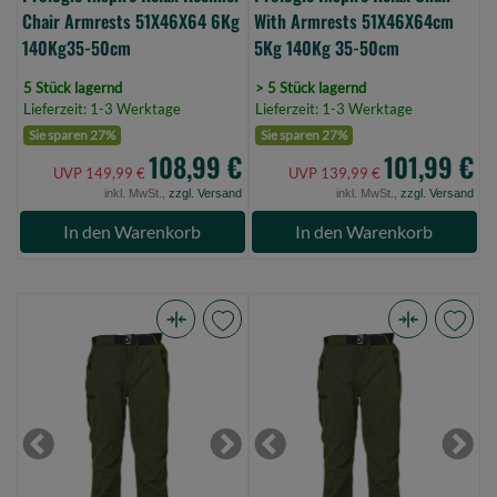
0)
(Bild
Chair Armrests 51X46X64 6Kg
With Armrests 51X46X64cm
0)
140Kg35-50cm
5Kg 140Kg 35-50cm
5 Stück lagernd
> 5 Stück lagernd
Lieferzeit: 1-3 Werktage
Lieferzeit: 1-3 Werktage
Sie sparen 27%
Sie sparen 27%
108,99 €
101,99 €
UVP 149,99 €
UVP 139,99 €
inkl. MwSt.,
zzgl. Versand
inkl. MwSt.,
zzgl. Versand
In den Warenkorb
In den Warenkorb
Prologic
Prologic
Combat
Combat
Trousers
Trousers
Xl
M
Army
Army
Previous
Next
Previous
Next
Green
Green