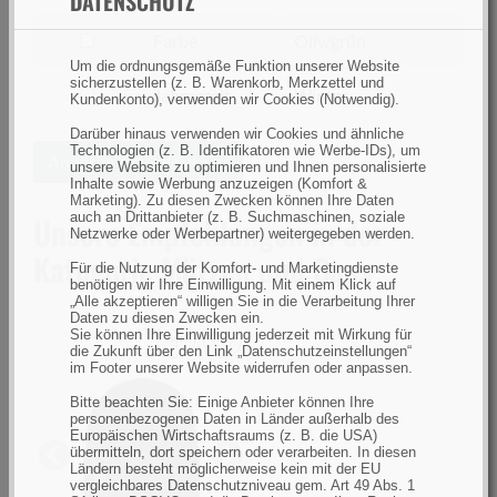
DATENSCHUTZ
nach
Größe
filtern
Farbe
Oliv/grün
nach
Um die ordnungsgemäße Funktion unserer Website
sicherzustellen (z. B. Warenkorb, Merkzettel und
Farbe
filtern
Jahreszeit
Winter
Kundenkonto), verwenden wir Cookies (Notwendig).
nach
Darüber hinaus verwenden wir Cookies und ähnliche
Jahreszeit
Technologien (z. B. Identifikatoren wie Werbe-IDs), um
Ähnliche Artikel suchen
unsere Website zu optimieren und Ihnen personalisierte
Inhalte sowie Werbung anzuzeigen (Komfort &
Marketing). Zu diesen Zwecken können Ihre Daten
auch an Drittanbieter (z. B. Suchmaschinen, soziale
Unsere Empfehlungen in der
Netzwerke oder Werbepartner) weitergegeben werden.
Kategorie Mützen und Caps
Für die Nutzung der Komfort- und Marketingdienste
benötigen wir Ihre Einwilligung. Mit einem Klick auf
„Alle akzeptieren“ willigen Sie in die Verarbeitung Ihrer
Daten zu diesen Zwecken ein.
Sie können Ihre Einwilligung jederzeit mit Wirkung für
die Zukunft über den Link „Datenschutzeinstellungen“
Buff
im Footer unserer Website widerrufen oder anpassen.
Crossknit
Bitte beachten Sie: Einige Anbieter können Ihre
Beanie
personenbezogenen Daten in Länder außerhalb des
Europäischen Wirtschaftsraums (z. B. die USA)
Night
übermitteln, dort speichern oder verarbeiten. In diesen
Previous
Next
Blue
Ländern besteht möglicherweise kein mit der EU
vergleichbares Datenschutzniveau gem. Art 49 Abs. 1