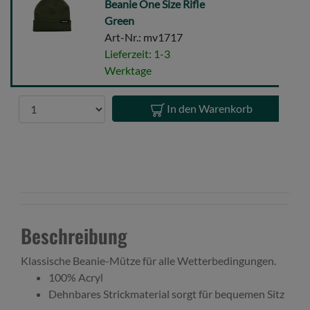
Fold-
Beanie One Size Rifle
Up
Green
Knit
Art-Nr.: mv1717
Beanie
Lieferzeit: 1-3
One
Werktage
Size
Rifle
Anzahl
In den Warenkorb
Green
Beschreibung
Klassische Beanie-Mütze für alle Wetterbedingungen.
100% Acryl
Dehnbares Strickmaterial sorgt für bequemen Sitz