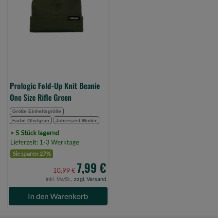
Beanie
One
Size
Rifle
Green
(Bild
0)
Prologic Fold-Up Knit Beanie
One Size Rifle Green
Größe Einheitsgröße
Farbe Oliv/grün
Jahreszeit Winter
> 5 Stück lagernd
Lieferzeit: 1-3 Werktage
Sie sparen 27%
7,99 €
10,99 €
inkl. MwSt.,
zzgl. Versand
In den Warenkorb