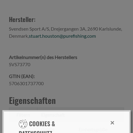
Hersteller:
Svendsen Sport A/S, Drejergangen 3A, 2690 Karlslunde,
Denmark,
stuart.houston@purefishing.com
Artikelnummer(n) des Herstellers
SVS73770
GTIN (EAN):
5706301737700
Eigenschaften
Filtern
Eigenschaft
×
COOKIES &
filtern
Größe
Einheitsgröße