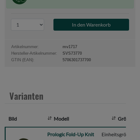
P
r
o
d
Artikelnummer:
mv1717
u
Hersteller-Artikelnummer:
SVS73770
k
GTIN (EAN):
5706301737700
t
a
n
z
Varianten
a
h
l
Bild
Modell
Größe
:
Prologic
Prologic Fold-Up Knit
Einheitsgröße