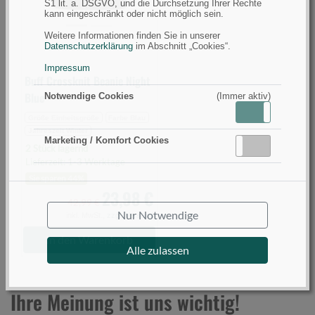
(Bild
S1 lit. a. DSGVO, und die Durchsetzung Ihrer Rechte
kann eingeschränkt oder nicht möglich sein.
0)
Weitere Informationen finden Sie in unserer
Datenschutzerklärung
im Abschnitt „Cookies“.
Impressum
Buff Crossknit Beanie Night
Blue
Notwendige Cookies
(Immer aktiv)
Aktiv
Inaktiv
Größe Einheitsgröße
Farbe Blau
Jahreszeit Winter
Marketing / Komfort Cookies
Aktiv
Inaktiv
2 Stück lagernd
Lieferzeit: 1-3 Werktage
Sie sparen 44%
23,98 €
42,99 €
Nur Notwendige
inkl. MwSt.,
zzgl. Versand
In den Warenkorb
Alle zulassen
Ihre Meinung ist uns wichtig!