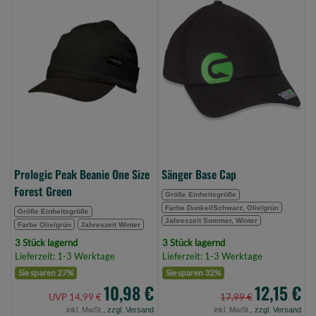
Peak
Base
Beanie
Cap
One
(Bild
Size
0)
Forest
Green
(Bild
0)
Prologic Peak Beanie One Size
Sänger Base Cap
Forest Green
Größe Einheitsgröße
Farbe Dunkel/Schwarz, Oliv/grün
Größe Einheitsgröße
Jahreszeit Sommer, Winter
Farbe Oliv/grün
Jahreszeit Winter
3 Stück lagernd
3 Stück lagernd
Lieferzeit: 1-3 Werktage
Lieferzeit: 1-3 Werktage
Sie sparen 27%
Sie sparen 32%
10,98 €
12,15 €
UVP 14,99 €
17,99 €
inkl. MwSt.,
zzgl. Versand
inkl. MwSt.,
zzgl. Versand