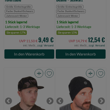
Größe Einheitsgröße
Größe Einheitsgröße
Farbe Dunkel/Schwarz
Farbe Dunkel/Schwarz
Jahreszeit Winter
Jahreszeit Winter
1 Stück lagernd
1 Stück lagernd
Lieferzeit: 1-3 Werktage
Lieferzeit: 1-3 Werktage
Sie sparen 17%
Sie sparen 15%
9,49 €
12,54 €
UVP 11,50 €
UVP 14,79 €
inkl. MwSt.,
zzgl. Versand
inkl. MwSt.,
zzgl. Versand
In den Warenkorb
In den Warenkorb
Fox
Matrix
Camo
Grey
Snapback
Beanie
(Bild
(Bild
0)
0)
Previous
Next
Previous
Next