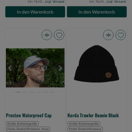
inkl. MwSt.,
zzgl. Versand
inkl. MwSt.,
zzgl. Versand
In den Warenkorb
In den Warenkorb
Preston
Korda
Waterproof
Trawler
Cap
Beanie
(Bild
Black
0)
(Bild
Previous
Next
0)
Preston Waterproof Cap
Korda Trawler Beanie Black
Größe Einheitsgröße
Größe Einheitsgröße
Farbe Dunkel/Schwarz, Grau
Farbe Dunkel/Schwarz