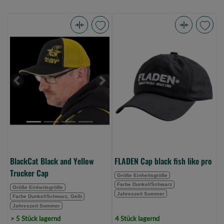
BlackCat
FLADEN
Black
Cap
and
black
Yellow
fish
Trucker
like
Previous
Next
Cap
pro
(Bild
(Bild
0)
0)
BlackCat Black and Yellow
FLADEN Cap black fish like pro
Trucker Cap
Größe Einheitsgröße
Farbe Dunkel/Schwarz
Größe Einheitsgröße
Jahreszeit Sommer
Farbe Dunkel/Schwarz, Gelb
Jahreszeit Sommer
> 5 Stück lagernd
4 Stück lagernd