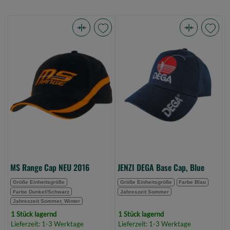
MS
JENZI
Range
DEGA
Cap
Base
NEU
Cap,
2016
Blue
(Bild
(Bild
0)
0)
MS Range Cap NEU 2016
JENZI DEGA Base Cap, Blue
Größe Einheitsgröße
Größe Einheitsgröße
Farbe Blau
Farbe Dunkel/Schwarz
Jahreszeit Sommer
Jahreszeit Sommer, Winter
1 Stück lagernd
1 Stück lagernd
Lieferzeit: 1-3 Werktage
Lieferzeit: 1-3 Werktage