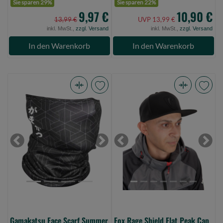
Sie sparen 29%
Sie sparen 22%
9,97 €
10,90 €
13,99 €
UVP 13,99 €
inkl. MwSt.,
zzgl. Versand
inkl. MwSt.,
zzgl. Versand
In den Warenkorb
In den Warenkorb
Gamakatsu
Fox
Face
Rage
Scarf
Shield
Summer
Flat
(Bild
Peak
Previous
Next
Previous
Next
0)
Cap
(Bild
0)
Gamakatsu Face Scarf Summer
Fox Rage Shield Flat Peak Cap