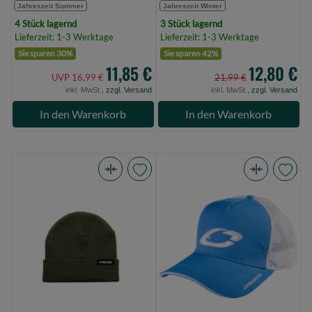
Jahreszeit Sommer
Jahreszeit Winter
4 Stück lagernd
3 Stück lagernd
Lieferzeit: 1-3 Werktage
Lieferzeit: 1-3 Werktage
Sie sparen 30%
Sie sparen 42%
11,85 €
12,80 €
UVP 16,99 €
21,99 €
inkl. MwSt.,
zzgl. Versand
inkl. MwSt.,
zzgl. Versand
In den Warenkorb
In den Warenkorb
Prologic
Cresta
Fold-
Trucker
Up
Cap
Knit
(Bild
Beanie
0)
One
Size
Rifle