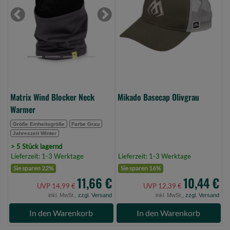
Neck
(Bild
Warmer
0)
Previous
Next
(Bild
0)
Matrix Wind Blocker Neck
Mikado Basecap Olivgrau
Warmer
Größe Einheitsgröße
Farbe Grau
Jahreszeit Winter
> 5 Stück lagernd
Lieferzeit: 1-3 Werktage
Lieferzeit: 1-3 Werktage
Sie sparen 22%
Sie sparen 16%
11,66 €
10,44 €
UVP 14,99 €
UVP 12,39 €
inkl. MwSt.,
zzgl. Versand
inkl. MwSt.,
zzgl. Versand
In den Warenkorb
In den Warenkorb