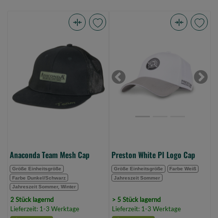
Anaconda
Preston
Team
White
Mesh
PI
Cap
Logo
(Bild
Cap
Previous
Next
0)
(Bild
0)
Anaconda Team Mesh Cap
Preston White PI Logo Cap
Größe Einheitsgröße
Größe Einheitsgröße
Farbe Weiß
Farbe Dunkel/Schwarz
Jahreszeit Sommer
Jahreszeit Sommer, Winter
2 Stück lagernd
> 5 Stück lagernd
Lieferzeit: 1-3 Werktage
Lieferzeit: 1-3 Werktage