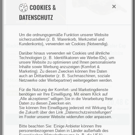
Previous
Next
×
COOKIES &
Strata/Suede
Brown
DATENSCHUTZ
Unisize
(Bild
0)
Um die ordnungsgemäße Funktion unserer Website
sicherzustellen (z. B. Warenkorb, Merkzettel und
Kundenkonto), verwenden wir Cookies (Notwendig).
BlackCat Beanie Hat
Pinewood Camou 2 Color Cap
Strata/Suede Brown Unisize
Darüber hinaus verwenden wir Cookies und ähnliche
Größe Einheitsgröße
Technologien (z. B. Identifikatoren wie Werbe-IDs), um
Farbe Dunkel/Schwarz, Gelb
Größe Einheitsgröße
unsere Website zu optimieren und Ihnen personalisierte
Jahreszeit Winter
Inhalte sowie Werbung anzuzeigen (Komfort &
Farbe Tarn/Natur
Marketing). Zu diesen Zwecken können Ihre Daten
Jahreszeit Sommer, Winter
auch an Drittanbieter (z. B. Suchmaschinen, soziale
2 Stück lagernd
> 5 Stück lagernd
Netzwerke oder Werbepartner) weitergegeben werden.
Lieferzeit: 1-3 Werktage
Lieferzeit: 1-3 Werktage
Für die Nutzung der Komfort- und Marketingdienste
Sie sparen 15%
Sie sparen 43%
benötigen wir Ihre Einwilligung. Mit einem Klick auf
11,94 €
20,48 €
„Alle akzeptieren“ willigen Sie in die Verarbeitung Ihrer
UVP 13,99 €
35,99 €
Daten zu diesen Zwecken ein.
Sie können Ihre Einwilligung jederzeit mit Wirkung für
inkl. MwSt.,
zzgl. Versand
inkl. MwSt.,
zzgl. Versand
die Zukunft über den Link „Datenschutzeinstellungen“
im Footer unserer Website widerrufen oder anpassen.
In den Warenkorb
In den Warenkorb
Bitte beachten Sie: Einige Anbieter können Ihre
personenbezogenen Daten in Länder außerhalb des