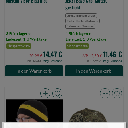
Mustad Visor Blau blau
JENZI Base Cap, Mütze,
gestickt
Größe Einheitsgröße
Farbe Dunkel/Schwarz
Jahreszeit Sommer
3 Stück lagernd
1 Stück lagernd
Lieferzeit: 1-3 Werktage
Lieferzeit: 1-3 Werktage
Sie sparen 31%
Sie sparen 8%
14,47 €
11,46 €
20,99 €
UVP 12,50 €
inkl. MwSt.,
zzgl. Versand
inkl. MwSt.,
zzgl. Versand
In den Warenkorb
In den Warenkorb
BlackCat
Pinewood
Beanie
Camou
Hat
2
(Bild
Color
0)
Cap