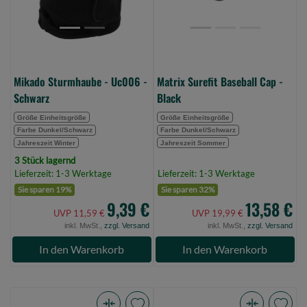
(Bild
(Bild
0)
0)
Mikado Sturmhaube - Uc006 -
Matrix Surefit Baseball Cap -
Schwarz
Black
Größe Einheitsgröße
Größe Einheitsgröße
Farbe Dunkel/Schwarz
Farbe Dunkel/Schwarz
Jahreszeit Winter
Jahreszeit Sommer
3 Stück lagernd
Lieferzeit: 1-3 Werktage
Lieferzeit: 1-3 Werktage
Sie sparen 19%
Sie sparen 32%
9,39 €
13,58 €
UVP 11,59 €
UVP 19,99 €
inkl. MwSt.,
zzgl. Versand
inkl. MwSt.,
zzgl. Versand
In den Warenkorb
In den Warenkorb