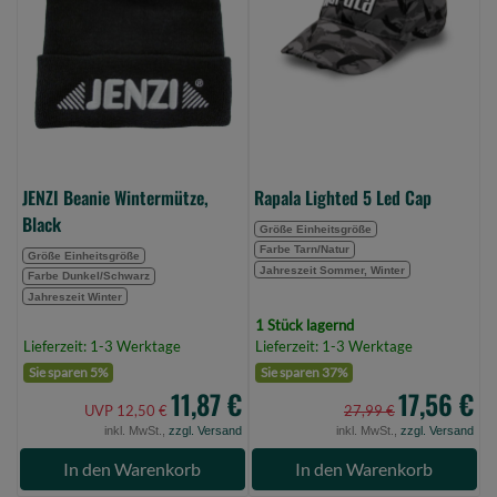
Black
Led
(Bild
Cap
0)
(Bild
0)
JENZI Beanie Wintermütze,
Rapala Lighted 5 Led Cap
Black
Größe Einheitsgröße
Farbe Tarn/Natur
Größe Einheitsgröße
Jahreszeit Sommer, Winter
Farbe Dunkel/Schwarz
Jahreszeit Winter
1 Stück lagernd
Lieferzeit: 1-3 Werktage
Lieferzeit: 1-3 Werktage
Sie sparen 5%
Sie sparen 37%
11,87 €
17,56 €
UVP 12,50 €
27,99 €
inkl. MwSt.,
zzgl. Versand
inkl. MwSt.,
zzgl. Versand
In den Warenkorb
In den Warenkorb