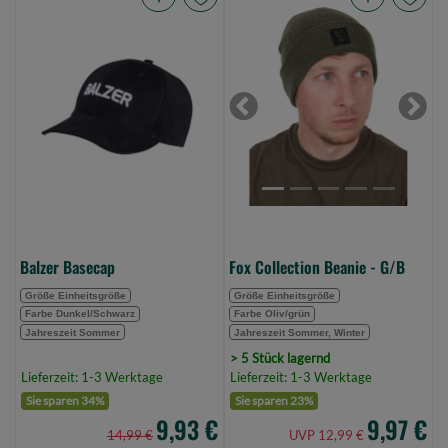
Balzer
Fox
Basecap
Collection
(Bild
Beanie
0)
-
G/B
Previous
Next
(Bild
0)
Balzer Basecap
Fox Collection Beanie - G/B
Größe Einheitsgröße
Größe Einheitsgröße
Farbe Dunkel/Schwarz
Farbe Oliv/grün
Jahreszeit Sommer
Jahreszeit Sommer, Winter
> 5 Stück lagernd
Lieferzeit: 1-3 Werktage
Lieferzeit: 1-3 Werktage
Sie sparen 34%
Sie sparen 23%
9,93 €
9,97 €
14,99 €
UVP 12,99 €