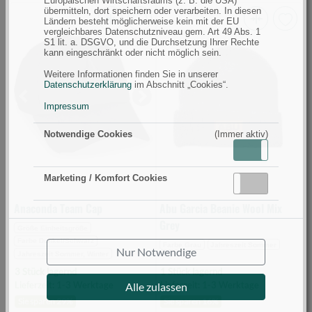
Europäischen Wirtschaftsraums (z. B. die USA)
übermitteln, dort speichern oder verarbeiten. In diesen
Ländern besteht möglicherweise kein mit der EU
vergleichbares Datenschutzniveau gem. Art 49 Abs. 1
Anaconda
Abu
S1 lit. a. DSGVO, und die Durchsetzung Ihrer Rechte
Team
Garcia
kann eingeschränkt oder nicht möglich sein.
Cap
Beanie
Weitere Informationen finden Sie in unserer
(Bild
Wool
Datenschutzerklärung
im Abschnitt „Cookies“.
0)
Mix
Previous
Next
Impressum
Grey
(Bild
Notwendige Cookies
(Immer aktiv)
Aktiv
Inaktiv
0)
Marketing / Komfort Cookies
Aktiv
Inaktiv
Anaconda Team Cap
Abu Garcia Beanie Wool Mix
Grey
Größe Einheitsgröße
Farbe Dunkel/Schwarz
Farbe Grau
Jahreszeit Sommer
Nur Notwendige
Jahreszeit Sommer, Winter
3 Stück lagernd
1 Stück lagernd
Lieferzeit: 1-3 Werktage
Lieferzeit: 1-3 Werktage
Alle zulassen
Sie sparen 29%
Sie sparen 16%