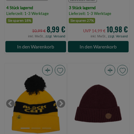
4 Stück lagernd
3 Stück lagernd
Lieferzeit: 1-3 Werktage
Lieferzeit: 1-3 Werktage
Sie sparen 18%
Sie sparen 27%
8,99 €
10,98 €
10,99 €
UVP 14,99 €
inkl. MwSt.,
zzgl. Versand
inkl. MwSt.,
zzgl. Versand
In den Warenkorb
In den Warenkorb
Black
Korda
Cat
Trawler
Yellow
Beanie
Bobble
Burgundy
Hat
(Bild
Previous
Next
(Bild
0)
0)