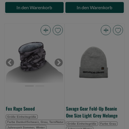
In den Warenkorb
In den Warenkorb
Fox
Savage
Rage
Gear
Snood
Fold-
(Bild
Up
0)
Beanie
Previous
Next
One
Size
Light
Grey
Melange
(Bild
Fox Rage Snood
Savage Gear Fold-Up Beanie
0)
One Size Light Grey Melange
Größe Einheitsgröße
Farbe Dunkel/Schwarz, Grau, Tarn/Natur
Größe Einheitsgröße
Farbe Grau
Jahreszeit Sommer, Winter
Jahreszeit Winter