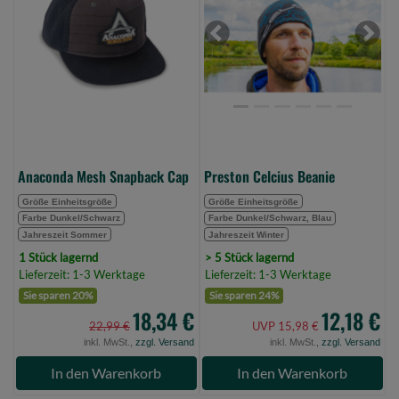
Cap
(Bild
(Bild
0)
Previous
Next
0)
Anaconda Mesh Snapback Cap
Preston Celcius Beanie
Größe Einheitsgröße
Größe Einheitsgröße
Farbe Dunkel/Schwarz
Farbe Dunkel/Schwarz, Blau
Jahreszeit Sommer
Jahreszeit Winter
1 Stück lagernd
> 5 Stück lagernd
Lieferzeit: 1-3 Werktage
Lieferzeit: 1-3 Werktage
Sie sparen 20%
Sie sparen 24%
18,34 €
12,18 €
22,99 €
UVP 15,98 €
inkl. MwSt.,
zzgl. Versand
inkl. MwSt.,
zzgl. Versand
In den Warenkorb
In den Warenkorb