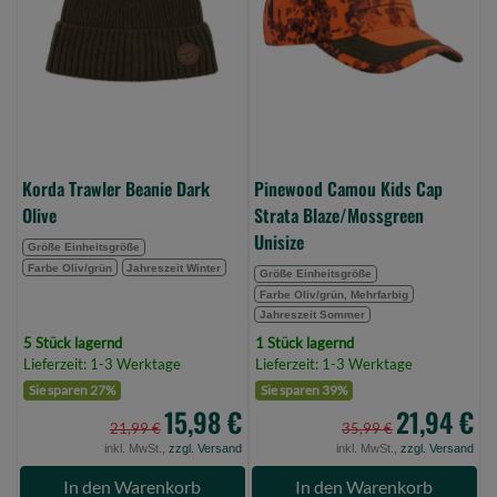
Olive
Strata
(Bild
Blaze/Mossgreen
0)
Unisize
(Bild
0)
Korda Trawler Beanie Dark
Pinewood Camou Kids Cap
Olive
Strata Blaze/Mossgreen
Unisize
Größe Einheitsgröße
Farbe Oliv/grün
Jahreszeit Winter
Größe Einheitsgröße
Farbe Oliv/grün, Mehrfarbig
Jahreszeit Sommer
5 Stück lagernd
1 Stück lagernd
Lieferzeit: 1-3 Werktage
Lieferzeit: 1-3 Werktage
Sie sparen 27%
Sie sparen 39%
15,98 €
21,94 €
21,99 €
35,99 €
inkl. MwSt.,
zzgl. Versand
inkl. MwSt.,
zzgl. Versand
In den Warenkorb
In den Warenkorb