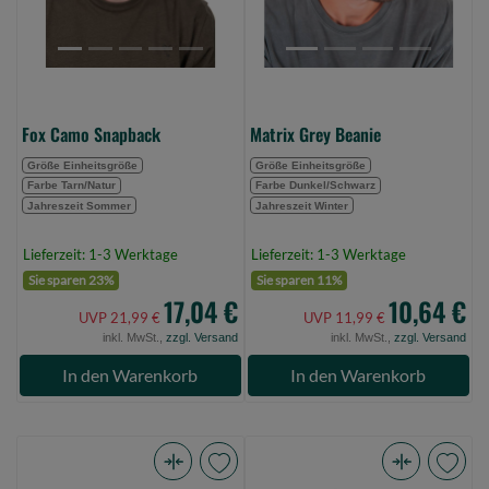
Fox Camo Snapback
Matrix Grey Beanie
Größe Einheitsgröße
Größe Einheitsgröße
Farbe Tarn/Natur
Farbe Dunkel/Schwarz
Jahreszeit Sommer
Jahreszeit Winter
Lieferzeit: 1-3 Werktage
Lieferzeit: 1-3 Werktage
Sie sparen 23%
Sie sparen 11%
17,04 €
10,64 €
UVP 21,99 €
UVP 11,99 €
inkl. MwSt.,
zzgl. Versand
inkl. MwSt.,
zzgl. Versand
In den Warenkorb
In den Warenkorb
Prologic
Sänger