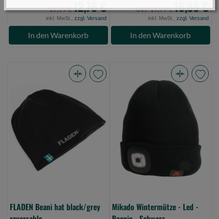
12,76 €
16,89 €
17,99 €
UVP 19,99 €
inkl. MwSt.,
zzgl. Versand
inkl. MwSt.,
zzgl. Versand
In den Warenkorb
In den Warenkorb
FLADEN
Mikado
Beani
Wintermütze
hat
-
black/grey
Led
reversable
-
(Bild
Beanie
0)
-
Schwarz
(Bild
0)
FLADEN Beani hat black/grey
Mikado Wintermütze - Led -
reversable
Beanie - Schwarz