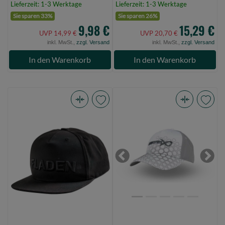
Lieferzeit: 1-3 Werktage
Lieferzeit: 1-3 Werktage
Sie sparen 33%
Sie sparen 26%
9,98 €
15,29 €
UVP 14,99 €
UVP 20,70 €
inkl. MwSt.,
zzgl. Versand
inkl. MwSt.,
zzgl. Versand
In den Warenkorb
In den Warenkorb
Fladen
Matrix
Cap
Hex
schwarz
Print
straing
Baseball
fish
Cap
Previous
Next
like
-
a
White
pro
(Bild
(Bild
0)
0)