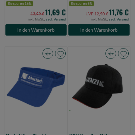
Sie sparen 16%
Sie sparen 6%
11,69 €
11,76 €
13,99 €
UVP 12,50 €
inkl. MwSt.,
zzgl. Versand
inkl. MwSt.,
zzgl. Versand
In den Warenkorb
In den Warenkorb
Mustad
JENZI
Visor
Base
Blau
Cap,
blau
Mütze,
(Bild
gestickt
0)
(Bild
0)