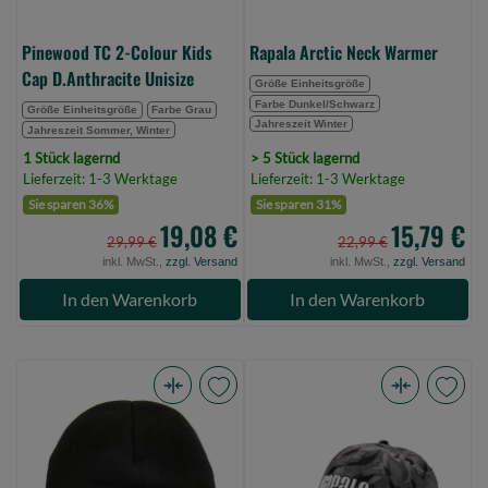
0)
Pinewood TC 2-Colour Kids
Rapala Arctic Neck Warmer
Cap D.Anthracite Unisize
Größe Einheitsgröße
Farbe Dunkel/Schwarz
Größe Einheitsgröße
Farbe Grau
Jahreszeit Winter
Jahreszeit Sommer, Winter
1 Stück lagernd
> 5 Stück lagernd
Lieferzeit: 1-3 Werktage
Lieferzeit: 1-3 Werktage
Sie sparen 36%
Sie sparen 31%
19,08 €
15,79 €
29,99 €
22,99 €
inkl. MwSt.,
zzgl. Versand
inkl. MwSt.,
zzgl. Versand
In den Warenkorb
In den Warenkorb
JENZI
Rapala
Beanie
Lighted
Wintermütze,
5