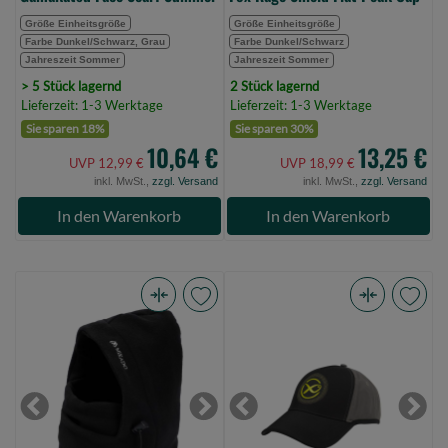
Größe Einheitsgröße
Größe Einheitsgröße
Farbe Dunkel/Schwarz, Grau
Farbe Dunkel/Schwarz
Jahreszeit Sommer
Jahreszeit Sommer
> 5 Stück lagernd
2 Stück lagernd
Lieferzeit: 1-3 Werktage
Lieferzeit: 1-3 Werktage
Sie sparen 18%
Sie sparen 30%
10,64 €
13,25 €
UVP 12,99 €
UVP 18,99 €
inkl. MwSt.,
zzgl. Versand
inkl. MwSt.,
zzgl. Versand
In den Warenkorb
In den Warenkorb
Mikado
Matrix
Sturmhaube
Surefit
-
Baseball
Uc006
Cap
-
-
Previous
Next
Previous
Next
Schwarz
Black