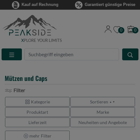
Kauf auf Rechnung
Garantiert günstige Preise
0
0
X
PLORE YOUR LIMITS
Suche
Eingabefeld
Mützen und Caps
Filter
Kategorie
Sortieren
▲ ▼
Produktart
Marke
Lieferzeit
Neuheiten und Angebote
mehr
Filter