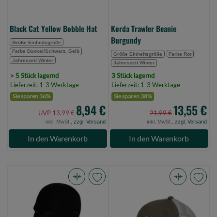
Black Cat Yellow Bobble Hat
Korda Trawler Beanie
Burgundy
Größe Einheitsgröße
Farbe Dunkel/Schwarz, Gelb
Größe Einheitsgröße
Farbe Rot
Jahreszeit Winter
Jahreszeit Winter
> 5 Stück lagernd
3 Stück lagernd
Lieferzeit: 1-3 Werktage
Lieferzeit: 1-3 Werktage
Sie sparen 36%
Sie sparen 38%
8,94 €
13,55 €
UVP 13,99 €
21,99 €
inkl. MwSt.,
zzgl. Versand
inkl. MwSt.,
zzgl. Versand
In den Warenkorb
In den Warenkorb
Matrix
Mikado
Wind
Basecap
Blocker
Olivgrau