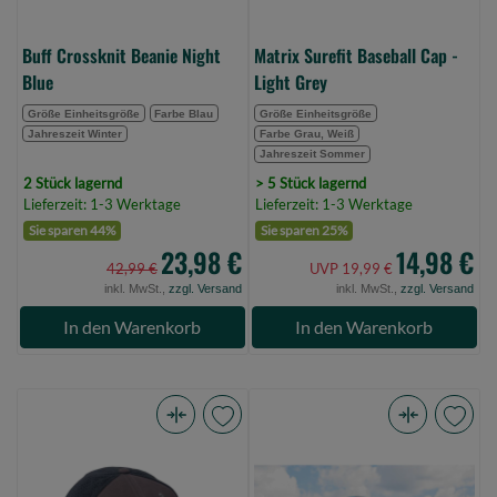
Buff Crossknit Beanie Night
Matrix Surefit Baseball Cap -
Blue
Light Grey
Größe Einheitsgröße
Farbe Blau
Größe Einheitsgröße
Jahreszeit Winter
Farbe Grau, Weiß
Jahreszeit Sommer
2 Stück lagernd
> 5 Stück lagernd
Lieferzeit: 1-3 Werktage
Lieferzeit: 1-3 Werktage
Sie sparen 44%
Sie sparen 25%
23,98 €
14,98 €
42,99 €
UVP 19,99 €
inkl. MwSt.,
zzgl. Versand
inkl. MwSt.,
zzgl. Versand
In den Warenkorb
In den Warenkorb
Anaconda
Preston
Mesh
Celcius
Snapback
Beanie