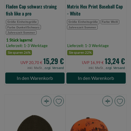
Fladen Cap schwarz straing
Matrix Hex Print Baseball Cap
fish like a pro
- White
Größe Einheitsgröße
Größe Einheitsgröße
Farbe Weiß
Farbe Dunkel/Schwarz
Jahreszeit Sommer
Jahreszeit Sommer
1 Stück lagernd
Lieferzeit: 1-3 Werktage
Lieferzeit: 1-3 Werktage
Sie sparen 26%
Sie sparen 22%
15,29 €
13,24 €
UVP 20,70 €
UVP 16,99 €
inkl. MwSt.,
zzgl. Versand
inkl. MwSt.,
zzgl. Versand
In den Warenkorb
In den Warenkorb
Korda
Pinewood
Trawler
Camou
Beanie
Kids
Dark
Cap