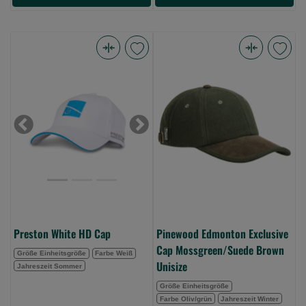
Preston
Pinewood
White
Edmonton
HD
Exclusive
Cap
Cap
(Bild
Mossgreen/Suede
Previous
Next
0)
Brown
Unisize
(Bild
0)
Preston White HD Cap
Pinewood Edmonton Exclusive
Cap Mossgreen/Suede Brown
Größe Einheitsgröße
Farbe Weiß
Unisize
Jahreszeit Sommer
Größe Einheitsgröße
Farbe Oliv/grün
Jahreszeit Winter