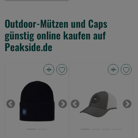
Outdoor-Mützen und Caps
günstig online kaufen auf
Peakside.de
Buff
Matrix
Crossknit
Surefit
Beanie
Baseball
Night
Cap
Blue
-
Previous
Next
Previous
Next
(Bild
Light
0)
Grey
(Bild
0)