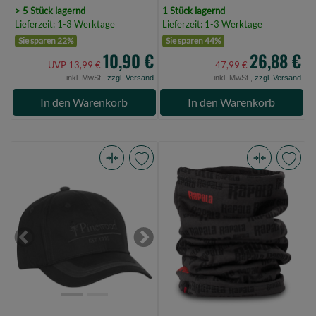
> 5 Stück lagernd
1 Stück lagernd
Lieferzeit: 1-3 Werktage
Lieferzeit: 1-3 Werktage
Sie sparen 22%
Sie sparen 44%
10,90 €
26,88 €
UVP 13,99 €
47,99 €
inkl. MwSt.,
zzgl. Versand
inkl. MwSt.,
zzgl. Versand
In den Warenkorb
In den Warenkorb
Pinewood
Rapala
TC
Arctic
2-
Neck
Colour
Warmer
Kids
(Bild
Previous
Next
Cap
0)
D.Anthracite
Unisize
(Bild