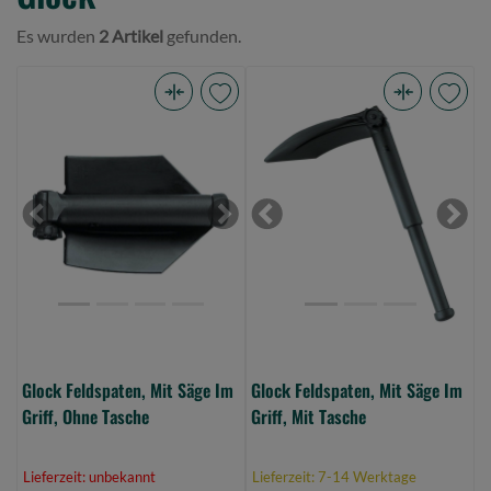
Es wurden
2 Artikel
gefunden.
Glock
Glock
Feldspaten,
Feldspaten,
Mit
Mit
Säge
Säge
Im
Im
Previous
Next
Previous
Next
Griff,
Griff,
Ohne
Mit
Tasche
Tasche
(Bild
(Bild
0)
0)
Glock Feldspaten, Mit Säge Im
Glock Feldspaten, Mit Säge Im
Griff, Ohne Tasche
Griff, Mit Tasche
Lieferzeit: unbekannt
Lieferzeit: 7-14 Werktage