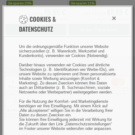
Sie sparen 33%
Sie sparen 11%
79,95 €
88,89 €
119,99 €
UVP 99,95 €
×
COOKIES &
inkl. MwSt.,
zzgl. Versand
inkl. MwSt.,
zzgl. Versand
DATENSCHUTZ
Vorbestellen
In den Warenkorb
Um die ordnungsgemäße Funktion unserer Website
sicherzustellen (z. B. Warenkorb, Merkzettel und
Kundenkonto), verwenden wir Cookies (Notwendig).
Darüber hinaus verwenden wir Cookies und ähnliche
Zahlungsarten
Technologien (z. B. Identifikatoren wie Werbe-IDs), um
unsere Website zu optimieren und Ihnen personalisierte
Inhalte sowie Werbung anzuzeigen (Komfort &
Marketing). Zu diesen Zwecken können Ihre Daten
auch an Drittanbieter (z. B. Suchmaschinen, soziale
Netzwerke oder Werbepartner) weitergegeben werden.
Rechnung
PayPal
Kreditkarte
Kreditkarte
Für die Nutzung der Komfort- und Marketingdienste
benötigen wir Ihre Einwilligung. Mit einem Klick auf
„Alle akzeptieren“ willigen Sie in die Verarbeitung Ihrer
Daten zu diesen Zwecken ein.
Bankeinzug
Sie können Ihre Einwilligung jederzeit mit Wirkung für
die Zukunft über den Link „Datenschutzeinstellungen“
im Footer unserer Website widerrufen oder anpassen.