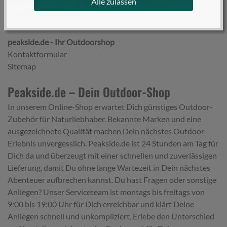
Unser Serviceteam ist montags bis freitags von 9:00 bis
Alle zulassen
19:00 Uhr erreichbar.
peakside.de - Ihr Outdoorshop
Kontaktformular
Sitemap
Peakside.de – Dein Outdoor-Shop
In unserem Online-Shop erwartet Dich günstiges Outdoor-
Zubehör für Naturliebhaber. Bekannte Marken und eine
ausgezeichnete Qualität machen Dein nächstes Outdoor-
Erlebnis unvergesslich. Peakside.de ist 24 Stunden am Tag für
Dich da und überzeugt mit einer schnellen und zuverlässigen
Lieferung, damit Du ohne lange Wartezeit in Dein nächstes
Abenteuer aufbrechen kannst. Du hast Fragen oder sonstige
Anliegen? Unser Serviceteam ist montags bis freitags von
9:00 bis 19:00 Uhr für Dich erreichbar und klärt Deine
Anliegen schnell und unkompliziert. Erlebe den Unterschied