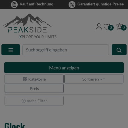
Kauf auf Rechnung
Garantiert günstige Preise
0
0
X
PLORE YOUR LIMITS
Suche
Eingabefeld
Menü
anzeigen
Kategorie
Sortieren
▲ ▼
Preis
mehr
Filter
Glock