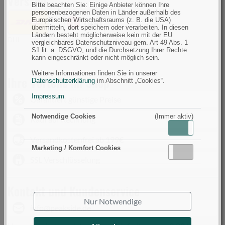
Versand
Bitte beachten Sie: Einige Anbieter können Ihre
personenbezogenen Daten in Länder außerhalb des
Europäischen Wirtschaftsraums (z. B. die USA)
übermitteln, dort speichern oder verarbeiten. In diesen
Ländern besteht möglicherweise kein mit der EU
DHL
DPD
vergleichbares Datenschutzniveau gem. Art 49 Abs. 1
S1 lit. a. DSGVO, und die Durchsetzung Ihrer Rechte
kann eingeschränkt oder nicht möglich sein.
Weitere Informationen finden Sie in unserer
Ihre Vorteile im Shop
Datenschutzerklärung
im Abschnitt „Cookies“.
Impressum
Garantiert günstige Preise
Notwendige Cookies
(Immer aktiv)
Kauf auf Rechnung
Aktiv
Inaktiv
Versandkostenfrei ab 199€
Marketing / Komfort Cookies
Aktiv
Inaktiv
SSL Verschlüsselung
Kontakt und Kundenservice
Nur Notwendige
info@peakside.de