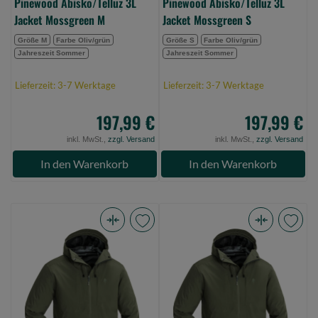
Pinewood Abisko/Telluz 3L
Pinewood Abisko/Telluz 3L
Jacket Mossgreen M
Jacket Mossgreen S
Größe M
Farbe Oliv/grün
Größe S
Farbe Oliv/grün
Jahreszeit Sommer
Jahreszeit Sommer
Lieferzeit: 3-7 Werktage
Lieferzeit: 3-7 Werktage
197,99 €
197,99 €
inkl. MwSt.,
zzgl. Versand
inkl. MwSt.,
zzgl. Versand
In den Warenkorb
In den Warenkorb
Pinewood
Pinewood
Abisko/Telluz
Abisko/Telluz
3L
3L
Jacket
Jacket
Mossgreen
Mossgreen