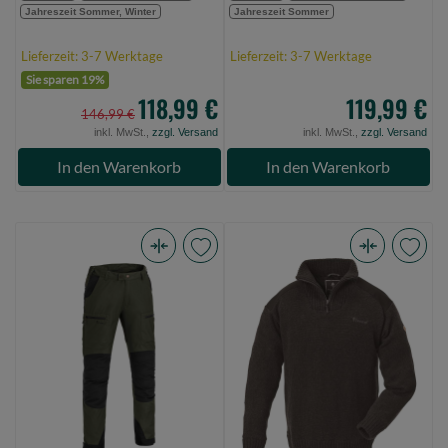
Jahreszeit Sommer, Winter
Jahreszeit Sommer
Lieferzeit: 3-7 Werktage
Lieferzeit: 3-7 Werktage
Sie sparen 19%
118,99 €
119,99 €
146,99 €
inkl. MwSt.,
zzgl. Versand
inkl. MwSt.,
zzgl. Versand
In den Warenkorb
In den Warenkorb
Pinewood
Pinewood
Caribou
Hurricane
TC
Sweater
Extreme
Brown
Trouser
Melange
Mossgreen/Black
M
C64
(Bild
(Bild
0)