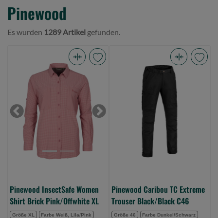
Pinewood
Es wurden
1289 Artikel
gefunden.
Pinewood
Pinewood
InsectSafe
Caribou
Women
TC
Shirt
Extreme
Brick
Trouser
Previous
Next
Pink/Offwhite
Black/Black
XL
C46
(Bild
(Bild
0)
0)
Pinewood InsectSafe Women
Pinewood Caribou TC Extreme
Shirt Brick Pink/Offwhite XL
Trouser Black/Black C46
Größe XL
Farbe Weiß, Lila/Pink
Größe 46
Farbe Dunkel/Schwarz