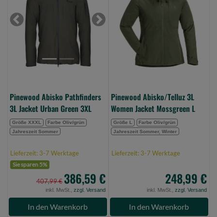
3L
Women
Jacket
Jacket
Previous
Next
Urban
Mossgreen
Green
L
3XL
(Bild
(Bild
0)
0)
Pinewood Abisko Pathfinders
Pinewood Abisko/Telluz 3L
3L Jacket Urban Green 3XL
Women Jacket Mossgreen L
Größe XXXL
Farbe Oliv/grün
Größe L
Farbe Oliv/grün
Jahreszeit Sommer
Jahreszeit Sommer, Winter
Lieferzeit: 3-7 Werktage
Lieferzeit: 3-7 Werktage
Sie sparen 5%
386,59 €
248,99 €
407,99 €
inkl. MwSt.,
zzgl. Versand
inkl. MwSt.,
zzgl. Versand
In den Warenkorb
In den Warenkorb