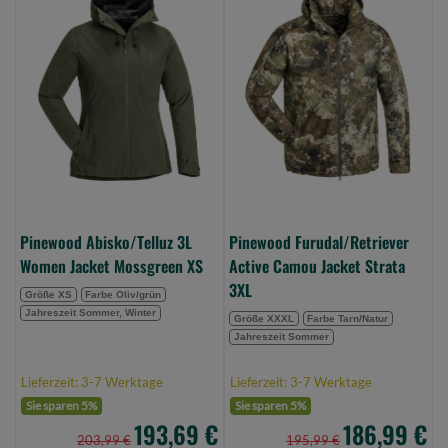
Abisko/Telluz
Furudal/Retriever
3L
Active
Women
Camou
Jacket
Jacket
Mossgreen
Strata
XS
3XL
(Bild
(Bild
0)
0)
Pinewood Abisko/Telluz 3L
Pinewood Furudal/Retriever
Women Jacket Mossgreen XS
Active Camou Jacket Strata
3XL
Größe XS
Farbe Oliv/grün
Jahreszeit Sommer, Winter
Größe XXXL
Farbe Tarn/Natur
Jahreszeit Sommer
Lieferzeit: 3-7 Werktage
Lieferzeit: 3-7 Werktage
Sie sparen 5%
Sie sparen 5%
193,69 €
186,99 €
203,99 €
195,99 €