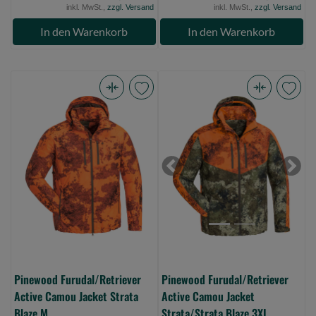
inkl. MwSt.,
zzgl. Versand
inkl. MwSt.,
zzgl. Versand
In den Warenkorb
In den Warenkorb
Pinewood
Pinewood
Furudal/Retriever
Furudal/Retriever
Active
Active
Camou
Camou
Jacket
Jacket
Previous
Next
Strata
Strata/Strata
Blaze
Blaze
M
3XL
(Bild
(Bild
0)
0)
Pinewood Furudal/Retriever
Pinewood Furudal/Retriever
Active Camou Jacket Strata
Active Camou Jacket
Blaze M
Strata/Strata Blaze 3XL