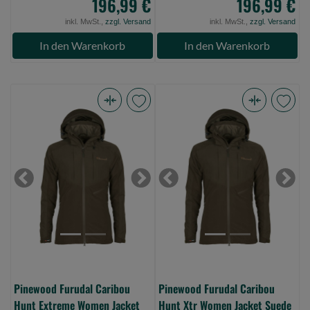
196,99 €
196,99 €
inkl. MwSt.,
zzgl. Versand
inkl. MwSt.,
zzgl. Versand
In den Warenkorb
In den Warenkorb
Pinewood
Pinewood
Furudal
Furudal
Caribou
Caribou
Hunt
Hunt
Extreme
Xtr
Previous
Next
Previous
Next
Women
Women
Jacket
Jacket
Suede
Suede
Brown/D.Olive
Brown/D.Olive
S
XL
(Bild
(Bild
Pinewood Furudal Caribou
Pinewood Furudal Caribou
0)
0)
Hunt Extreme Women Jacket
Hunt Xtr Women Jacket Suede