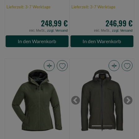
Lieferzeit: 3-7 Werktage
Lieferzeit: 3-7 Werktage
248,99 €
246,99 €
inkl. MwSt.,
zzgl. Versand
inkl. MwSt.,
zzgl. Versand
In den Warenkorb
In den Warenkorb
Pinewood
Pinewood
Abisko/Telluz
Abisko
3L
Pathfinders
Women
3L
Jacket
Jacket
Previous
Next
Mossgreen
Urban
XL
Green
(Bild
S
0)
(Bild