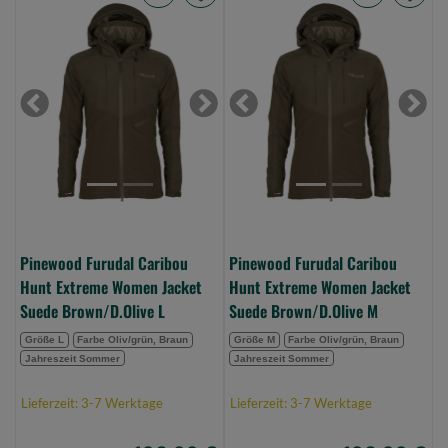
Pinewood
Pinewood
Furudal
Furudal
Caribou
Caribou
Hunt
Hunt
Extreme
Extreme
Previous
Next
Previous
Next
Women
Women
Jacket
Jacket
Suede
Suede
Brown/D.Olive
Brown/D.Olive
L
M
(Bild
(Bild
Pinewood Furudal Caribou
Pinewood Furudal Caribou
0)
0)
Hunt Extreme Women Jacket
Hunt Extreme Women Jacket
Suede Brown/D.Olive L
Suede Brown/D.Olive M
Größe L
Farbe Oliv/grün, Braun
Größe M
Farbe Oliv/grün, Braun
Jahreszeit Sommer
Jahreszeit Sommer
Lieferzeit: 3-7 Werktage
Lieferzeit: 3-7 Werktage