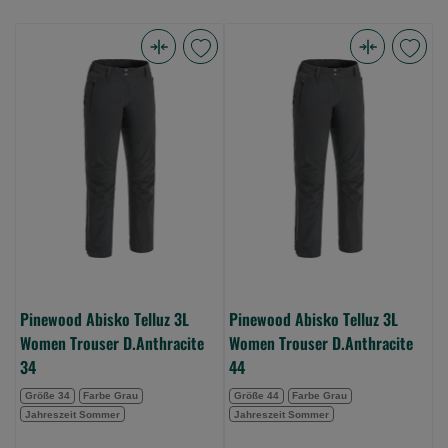
Pinewood
Pinewood
Abisko
Abisko
Telluz
Telluz
3L
3L
Women
Women
Trouser
Trouser
D.Anthracite
D.Anthracite
34
44
(Bild
(Bild
0)
0)
Pinewood Abisko Telluz 3L
Pinewood Abisko Telluz 3L
Women Trouser D.Anthracite
Women Trouser D.Anthracite
34
44
Größe 34
Farbe Grau
Größe 44
Farbe Grau
Jahreszeit Sommer
Jahreszeit Sommer