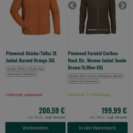
Jacket
Hunt
Burned
Xtr.
Previous
Next
Orange
Women
3XL
Jacket
(Bild
Suede
0)
Brown/D.Olive
XXL
(Bild
Pinewood Abisko/Telluz 3L
Pinewood Furudal Caribou
0)
Jacket Burned Orange 3XL
Hunt Xtr. Women Jacket Suede
Brown/D.Olive XXL
Größe XXXL
Farbe Rot
Jahreszeit Sommer
Größe XXL
Farbe Oliv/grün, Braun
Jahreszeit Sommer
Lieferzeit: unbekannt
Lieferzeit: 3-7 Werktage
200,59 €
199,99 €
inkl. MwSt.,
zzgl. Versand
inkl. MwSt.,
zzgl. Versand
Vorbestellen
In den Warenkorb