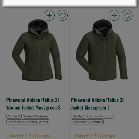
Pinewood
Pinewood
Abisko/Telluz
Abisko/Telluz
3L
3L
Women
Jacket
Jacket
Mossgreen
Mossgreen
L
S
(Bild
(Bild
0)
0)
Pinewood Abisko/Telluz 3L
Pinewood Abisko/Telluz 3L
Women Jacket Mossgreen S
Jacket Mossgreen L
Größe S
Farbe Oliv/grün
Größe L
Farbe Oliv/grün
Jahreszeit Sommer, Winter
Jahreszeit Sommer
Lieferzeit: 3-7 Werktage
Lieferzeit: 3-7 Werktage