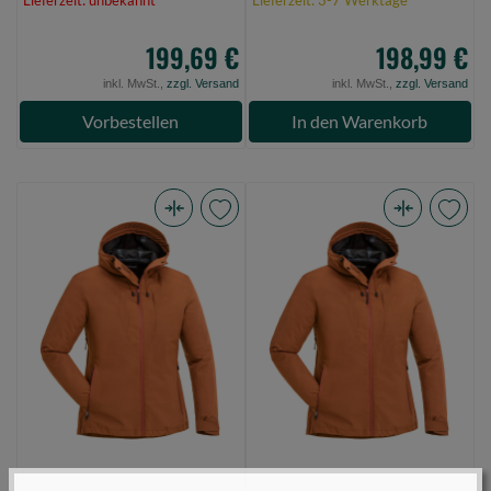
Lieferzeit: unbekannt
Lieferzeit: 3-7 Werktage
199,69 €
198,99 €
inkl. MwSt.,
zzgl. Versand
inkl. MwSt.,
zzgl. Versand
Vorbestellen
In den Warenkorb
Pinewood
Pinewood
Abisko/Telluz
Abisko/Telluz
3L
3L
Women
Women
Jacket
Jacket
Burned
Burned
Orange
Orange
M
S
(Bild
(Bild
0)
0)