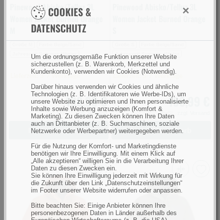
Pinewood Abisko/Telluz 3L
Pinewood Abisko/Telluz 3L
×
COOKIES &
Women Jacket Burned Orange
Women Jacket Burned Orange
DATENSCHUTZ
M
S
Größe M
Farbe Beige/Sand
Größe S
Farbe Beige/Sand
Jahreszeit Sommer, Winter
Jahreszeit Sommer, Winter
Um die ordnungsgemäße Funktion unserer Website
sicherzustellen (z. B. Warenkorb, Merkzettel und
Kundenkonto), verwenden wir Cookies (Notwendig).
Lieferzeit: 3-7 Werktage
Lieferzeit: 3-7 Werktage
Darüber hinaus verwenden wir Cookies und ähnliche
Technologien (z. B. Identifikatoren wie Werbe-IDs), um
198,99 €
198,99 €
unsere Website zu optimieren und Ihnen personalisierte
Inhalte sowie Werbung anzuzeigen (Komfort &
inkl. MwSt.,
zzgl. Versand
inkl. MwSt.,
zzgl. Versand
Marketing). Zu diesen Zwecken können Ihre Daten
auch an Drittanbieter (z. B. Suchmaschinen, soziale
In den Warenkorb
In den Warenkorb
Netzwerke oder Werbepartner) weitergegeben werden.
Für die Nutzung der Komfort- und Marketingdienste
benötigen wir Ihre Einwilligung. Mit einem Klick auf
„Alle akzeptieren“ willigen Sie in die Verarbeitung Ihrer
Daten zu diesen Zwecken ein.
Sie können Ihre Einwilligung jederzeit mit Wirkung für
Pinewood
Pinewood
die Zukunft über den Link „Datenschutzeinstellungen“
im Footer unserer Website widerrufen oder anpassen.
Abisko/Telluz
Abisko/Telluz
3L
3L
Bitte beachten Sie: Einige Anbieter können Ihre
personenbezogenen Daten in Länder außerhalb des
Women
Women