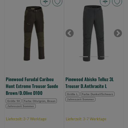
Pinewood
Pinewood
Furudal
Abisko
Caribou
Telluz
Hunt
3L
Extreme
Trouser
Previous
Next
Trouser
D.Anthracite
Suede
L
Brown/D.Olive
(Bild
D100
0)
(Bild
0)
Pinewood Furudal Caribou
Pinewood Abisko Telluz 3L
Hunt Extreme Trouser Suede
Trouser D.Anthracite L
Brown/D.Olive D100
Größe L
Farbe Dunkel/Schwarz
Jahreszeit Sommer
Größe 50
Farbe Oliv/grün, Braun
Jahreszeit Sommer
Lieferzeit: 3-7 Werktage
Lieferzeit: 3-7 Werktage