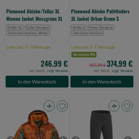
0)
Pinewood Abisko/Telluz 3L
Pinewood Abisko Pathfinders
Women Jacket Mossgreen XL
3L Jacket Urban Green S
Größe XL
Farbe Oliv/grün
Größe S
Farbe Oliv/grün
Jahreszeit Sommer, Winter
Jahreszeit Sommer
Lieferzeit: 3-7 Werktage
Lieferzeit: 3-7 Werktage
Sie sparen 8%
246,99 €
374,99 €
407,99 €
inkl. MwSt.,
zzgl. Versand
inkl. MwSt.,
zzgl. Versand
In den Warenkorb
In den Warenkorb
Pinewood
Pinewood
Furudal/Retriever
Abisko
Active
Telluz
Camou
3L