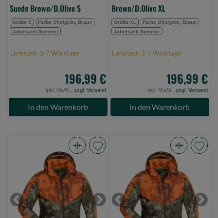
Suede Brown/D.Olive S
Brown/D.Olive XL
Größe S
Farbe Oliv/grün, Braun
Größe XL
Farbe Oliv/grün, Braun
Jahreszeit Sommer
Jahreszeit Sommer
Lieferzeit: 3-7 Werktage
Lieferzeit: 3-7 Werktage
196,99 €
196,99 €
inkl. MwSt.,
zzgl. Versand
inkl. MwSt.,
zzgl. Versand
In den Warenkorb
In den Warenkorb
Pinewood
Pinewood
Furudal/Retriever
Furudal/Retriever
Active
Active
Camou
Camou
Women
Women
Previous
Next
Previous
Next
Jacket
Jacket