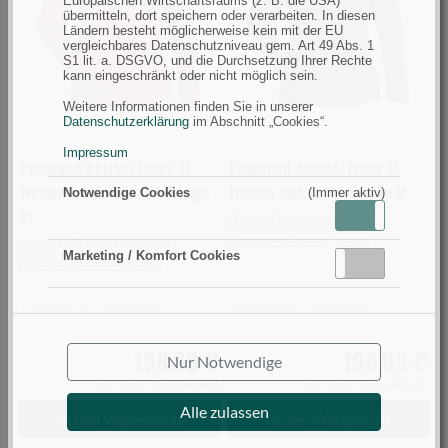
Europäischen Wirtschaftsraums (z. B. die USA)
Jacket
Jacket
übermitteln, dort speichern oder verarbeiten. In diesen
Ländern besteht möglicherweise kein mit der EU
Burned
Mossgreen
vergleichbares Datenschutzniveau gem. Art 49 Abs. 1
S1 lit. a. DSGVO, und die Durchsetzung Ihrer Rechte
Orange
M
kann eingeschränkt oder nicht möglich sein.
XL
(Bild
Weitere Informationen finden Sie in unserer
(Bild
0)
Datenschutzerklärung
im Abschnitt „Cookies“.
0)
Impressum
Pinewood Abisko/Telluz 3L
Pinewood Abisko/Telluz 3L
Women Jacket Burned Orange
Women Jacket Mossgreen M
Notwendige Cookies
(Immer aktiv)
XL
Aktiv
Inaktiv
Größe M
Farbe Oliv/grün
Jahreszeit Sommer, Winter
Größe XL
Farbe Beige/Sand
Marketing / Komfort Cookies
Aktiv
Inaktiv
Jahreszeit Sommer, Winter
Lieferzeit: 3-7 Werktage
Lieferzeit: 3-7 Werktage
198,99 €
198,99 €
Nur Notwendige
inkl. MwSt.,
zzgl. Versand
inkl. MwSt.,
zzgl. Versand
Alle zulassen
In den Warenkorb
In den Warenkorb