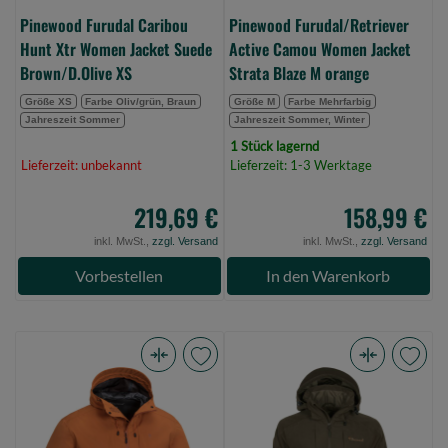
(Bild
(Bild
Pinewood Furudal Caribou
Pinewood Furudal/Retriever
0)
0)
Hunt Xtr Women Jacket Suede
Active Camou Women Jacket
Brown/D.Olive XS
Strata Blaze M orange
Größe XS
Farbe Oliv/grün, Braun
Größe M
Farbe Mehrfarbig
Jahreszeit Sommer
Jahreszeit Sommer, Winter
1 Stück lagernd
Lieferzeit: unbekannt
Lieferzeit: 1-3 Werktage
219,69 €
158,99 €
inkl. MwSt.,
zzgl. Versand
inkl. MwSt.,
zzgl. Versand
Vorbestellen
In den Warenkorb
Pinewood
Pinewood
Abisko/Telluz
Furudal
3L
Caribou