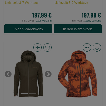
Lieferzeit: 3-7 Werktage
Lieferzeit: 3-7 Werktage
197,99 €
197,99 €
inkl. MwSt.,
zzgl. Versand
inkl. MwSt.,
zzgl. Versand
In den Warenkorb
In den Warenkorb
Pinewood
Pinewood
Furudal
Furudal/Retriever
Caribou
Active
Hunt
Camou
Xtr
Women
Previous
Next
Women
Jacket
Jacket
Strata
Suede
Blaze
Brown/D.Olive
M
XS
orange