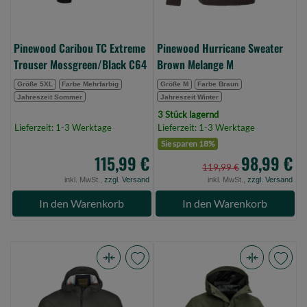
0)
Pinewood Caribou TC Extreme
Pinewood Hurricane Sweater
Trouser Mossgreen/Black C64
Brown Melange M
Größe 5XL
Farbe Mehrfarbig
Größe M
Farbe Braun
Jahreszeit Sommer
Jahreszeit Winter
3 Stück lagernd
Lieferzeit: 1-3 Werktage
Lieferzeit: 1-3 Werktage
Sie sparen 18%
115,99 €
98,99 €
119,99 €
inkl. MwSt.,
zzgl. Versand
inkl. MwSt.,
zzgl. Versand
In den Warenkorb
In den Warenkorb
Pinewood
Pinewood
Abisko
Abisko/Telluz
Pathfinders
3L