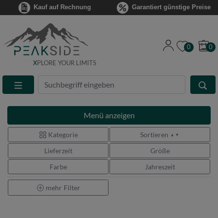
Kauf auf Rechnung
Garantiert günstige Preise
0
0
X
PLORE YOUR LIMITS
Suche
Eingabefeld
Menü
anzeigen
Kategorie
Sortieren
▲ ▼
Lieferzeit
Größe
Farbe
Jahreszeit
mehr
Filter