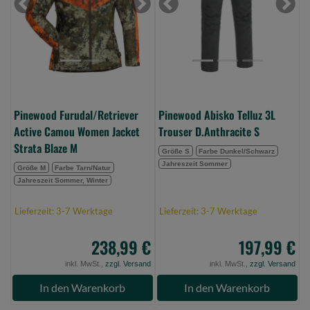
Women
Trouser
Previous
Next
Previous
Next
Jacket
D.Anthracite
Strata
S
Blaze
(Bild
M
0)
(Bild
0)
Pinewood Furudal/Retriever
Pinewood Abisko Telluz 3L
Active Camou Women Jacket
Trouser D.Anthracite S
Strata Blaze M
Größe S
Farbe Dunkel/Schwarz
Jahreszeit Sommer
Größe M
Farbe Tarn/Natur
Jahreszeit Sommer, Winter
Lieferzeit: 3-7 Werktage
Lieferzeit: 3-7 Werktage
238,99 €
197,99 €
inkl. MwSt.,
zzgl. Versand
inkl. MwSt.,
zzgl. Versand
In den Warenkorb
In den Warenkorb