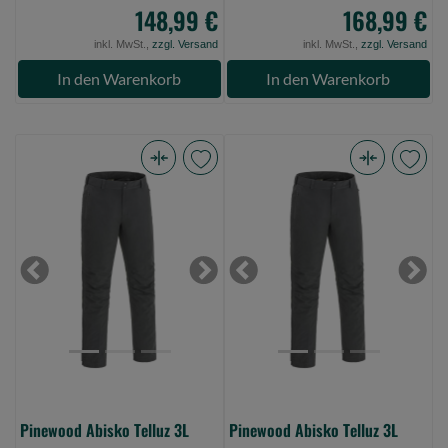
148,99 €
168,99 €
inkl. MwSt.,
zzgl. Versand
inkl. MwSt.,
zzgl. Versand
In den Warenkorb
In den Warenkorb
Pinewood
Pinewood
Abisko
Abisko
Telluz
Telluz
3L
3L
Trouser
Trouser
Previous
Next
Previous
Next
D.Anthracite
D.Anthracite
M
XXL
(Bild
(Bild
0)
0)
Pinewood Abisko Telluz 3L
Pinewood Abisko Telluz 3L