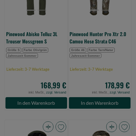
S
Hose
(Bild
Strata
0)
C46
(Bild
0)
Pinewood Abisko Telluz 3L
Pinewood Hunter Pro Xtr 2.0
Trouser Mossgreen S
Camou Hose Strata C46
Größe S
Farbe Oliv/grün
Größe 46
Farbe Tarn/Natur
Jahreszeit Sommer
Jahreszeit Sommer
Lieferzeit: 3-7 Werktage
Lieferzeit: 3-7 Werktage
168,99 €
178,99 €
inkl. MwSt.,
zzgl. Versand
inkl. MwSt.,
zzgl. Versand
In den Warenkorb
In den Warenkorb
Pinewood
Pinewood