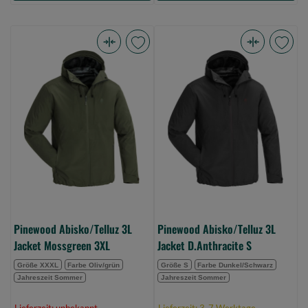
Pinewood
Pinewood
Abisko/Telluz
Abisko/Telluz
3L
3L
Jacket
Jacket
Mossgreen
D.Anthracite
3XL
S
(Bild
(Bild
0)
0)
Pinewood Abisko/Telluz 3L
Pinewood Abisko/Telluz 3L
Jacket Mossgreen 3XL
Jacket D.Anthracite S
Größe XXXL
Farbe Oliv/grün
Größe S
Farbe Dunkel/Schwarz
Jahreszeit Sommer
Jahreszeit Sommer