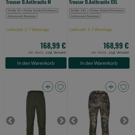
Trouser D.Anthracite M
Trouser D.Anthracite XXL
Größe M
Farbe Dunkel/Schwarz
Größe XXL
Farbe Dunkel/Schwarz
Jahreszeit Sommer
Jahreszeit Sommer
Lieferzeit: 3-7 Werktage
Lieferzeit: 3-7 Werktage
168,99 €
168,99 €
inkl. MwSt.,
zzgl. Versand
inkl. MwSt.,
zzgl. Versand
In den Warenkorb
In den Warenkorb
Pinewood
Pinewood
Abisko
Hunter
Telluz
Pro
3L
Xtr
Trouser
2.0
Previous
Next
Previous
Next
Mossgreen
Camou