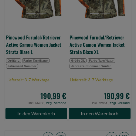
Strata
Strata
Blaze
Blaze
L
XL
(Bild
(Bild
0)
0)
Pinewood Furudal/Retriever
Pinewood Furudal/Retriever
Active Camou Women Jacket
Active Camou Women Jacket
Strata Blaze L
Strata Blaze XL
Größe L
Farbe Tarn/Natur
Größe XL
Farbe Tarn/Natur
Jahreszeit Sommer
Jahreszeit Sommer, Winter
Lieferzeit: 3-7 Werktage
Lieferzeit: 3-7 Werktage
190,99 €
190,99 €
inkl. MwSt.,
zzgl. Versand
inkl. MwSt.,
zzgl. Versand
In den Warenkorb
In den Warenkorb