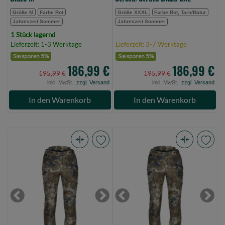
Größe M
Farbe Rot
Größe XXXL
Farbe Rot, Tarn/Natur
Jahreszeit Sommer
Jahreszeit Sommer
1 Stück lagernd
Lieferzeit: 1-3 Werktage
Lieferzeit: 3-7 Werktage
Sie sparen 5%
Sie sparen 5%
186,99 €
186,99 €
195,99 €
195,99 €
inkl. MwSt.,
zzgl. Versand
inkl. MwSt.,
zzgl. Versand
In den Warenkorb
In den Warenkorb
Pinewood
Pinewood
Hunter
Hunter
Pro
Pro
Xtr
Xtr
2.0
2.0
Previous
Next
Previous
Next
Camou
Camou
Hose
Hose