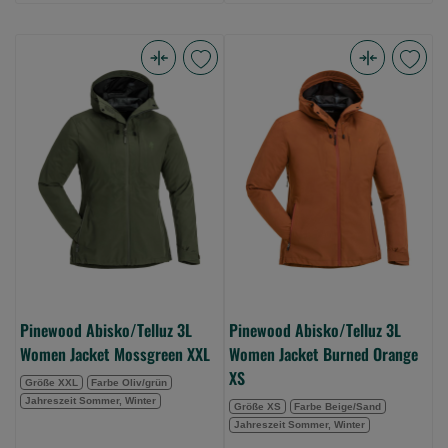
Pinewood
Pinewood
Abisko/Telluz
Abisko/Telluz
3L
3L
Women
Women
Jacket
Jacket
Mossgreen
Burned
XXL
Orange
(Bild
XS
0)
(Bild
0)
Pinewood Abisko/Telluz 3L
Pinewood Abisko/Telluz 3L
Women Jacket Mossgreen XXL
Women Jacket Burned Orange
XS
Größe XXL
Farbe Oliv/grün
Jahreszeit Sommer, Winter
Größe XS
Farbe Beige/Sand
Jahreszeit Sommer, Winter