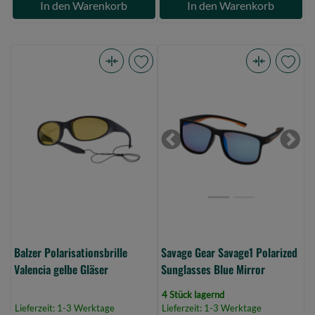
In den Warenkorb
In den Warenkorb
Balzer
Savage
Polarisationsbrille
Gear
Valencia
Savage1
gelbe
Polarized
Gläser
Sunglasses
Previous
Next
(Bild
Blue
0)
Mirror
(Bild
0)
Balzer Polarisationsbrille
Savage Gear Savage1 Polarized
Valencia gelbe Gläser
Sunglasses Blue Mirror
4 Stück lagernd
Lieferzeit: 1-3 Werktage
Lieferzeit: 1-3 Werktage