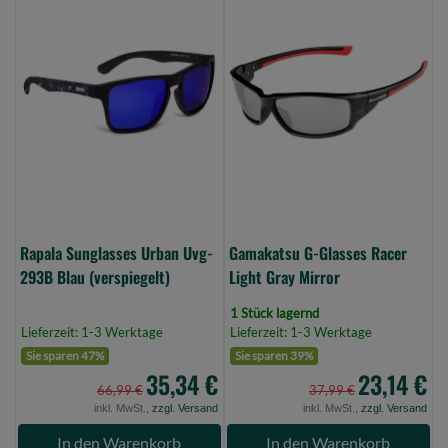
Rapala
Gamakatsu
Sunglasses
G-
Urban
Glasses
Uvg-
Racer
293B
Light
Blau
Gray
(verspiegelt)
Mirror
(Bild
(Bild
0)
0)
Rapala Sunglasses Urban Uvg-
Gamakatsu G-Glasses Racer
293B Blau (verspiegelt)
Light Gray Mirror
1 Stück lagernd
Lieferzeit: 1-3 Werktage
Lieferzeit: 1-3 Werktage
Sie sparen 47%
Sie sparen 39%
35,34 €
23,14 €
66,99 €
37,99 €
inkl. MwSt.,
zzgl. Versand
inkl. MwSt.,
zzgl. Versand
In den Warenkorb
In den Warenkorb