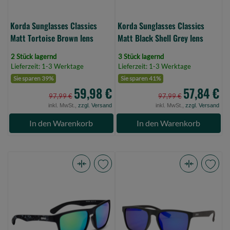
0)
Korda Sunglasses Classics
Korda Sunglasses Classics
Matt Tortoise Brown lens
Matt Black Shell Grey lens
2 Stück lagernd
3 Stück lagernd
Lieferzeit: 1-3 Werktage
Lieferzeit: 1-3 Werktage
Sie sparen 39%
Sie sparen 41%
59,98 €
57,84 €
97,99 €
97,99 €
inkl. MwSt.,
zzgl. Versand
inkl. MwSt.,
zzgl. Versand
In den Warenkorb
In den Warenkorb
Rapala
Rapala
Sunglasses
Urban
Black
Uvg-
Green
301B
Uvg-
Sunglasses