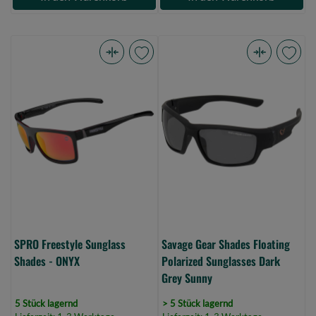
SPRO
Savage
Freestyle
Gear
Sunglass
Shades
Shades
Floating
-
Polarized
ONYX
Sunglasses
(Bild
Dark
0)
Grey
Sunny
(Bild
0)
SPRO Freestyle Sunglass
Savage Gear Shades Floating
Shades - ONYX
Polarized Sunglasses Dark
Grey Sunny
5 Stück lagernd
> 5 Stück lagernd