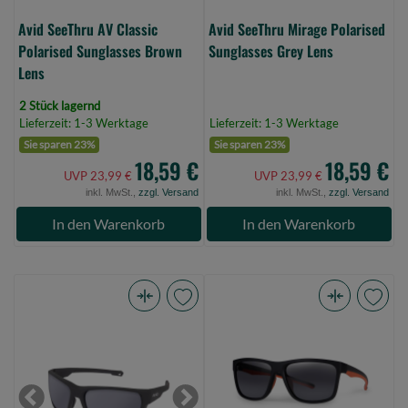
Avid SeeThru AV Classic
Avid SeeThru Mirage Polarised
Polarised Sunglasses Brown
Sunglasses Grey Lens
Lens
2 Stück lagernd
Lieferzeit: 1-3 Werktage
Lieferzeit: 1-3 Werktage
Sie sparen 23%
Sie sparen 23%
18,59 €
18,59 €
UVP 23,99 €
UVP 23,99 €
inkl. MwSt.,
zzgl. Versand
inkl. MwSt.,
zzgl. Versand
In den Warenkorb
In den Warenkorb
Avid
Fox
SeeThru
Collection
OptiWrap
Black
Polarised
Orange
Sunglasses
Shades
Previous
Next