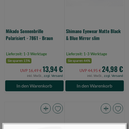
Braun
Mirror
(Bild
slim
0)
(Bild
0)
Mikado Sonnenbrille
Shimano Eyewear Matte Black
Polarisiert - 7861 - Braun
& Blue Mirror slim
Lieferzeit: 1-3 Werktage
Lieferzeit: 1-3 Werktage
Sie sparen 15%
Sie sparen 44%
13,94 €
24,98 €
UVP 16,49 €
UVP 44,95 €
inkl. MwSt.,
zzgl. Versand
inkl. MwSt.,
zzgl. Versand
In den Warenkorb
In den Warenkorb
Shimano
Shimano
Sunglass
Eyewear
Speedmaster
Matte