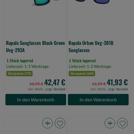
293A
(Bild
(Bild
0)
0)
Rapala Sunglasses Black Green
Rapala Urban Uvg-301B
Uvg-293A
Sunglasses
1 Stück lagernd
1 Stück lagernd
Lieferzeit: 1-3 Werktage
Lieferzeit: 1-3 Werktage
Sie sparen 37%
Sie sparen 36%
42,47 €
41,93 €
66,99 €
65,99 €
inkl. MwSt.,
zzgl. Versand
inkl. MwSt.,
zzgl. Versand
In den Warenkorb
In den Warenkorb
Norfin
Rapala