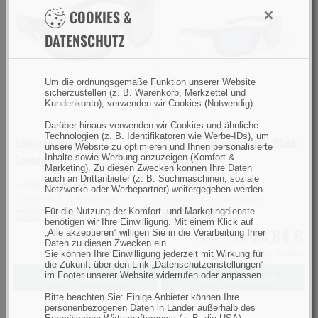
×
COOKIES &
(Bild
Black
0)
&
DATENSCHUTZ
Blue
Mirror
Um die ordnungsgemäße Funktion unserer Website
(Bild
sicherzustellen (z. B. Warenkorb, Merkzettel und
0)
Kundenkonto), verwenden wir Cookies (Notwendig).
Darüber hinaus verwenden wir Cookies und ähnliche
Technologien (z. B. Identifikatoren wie Werbe-IDs), um
Shimano Sunglass
Shimano Eyewear Matte Black
unsere Website zu optimieren und Ihnen personalisierte
Speedmaster
& Blue Mirror
Inhalte sowie Werbung anzuzeigen (Komfort &
Marketing). Zu diesen Zwecken können Ihre Daten
auch an Drittanbieter (z. B. Suchmaschinen, soziale
> 5 Stück lagernd
Netzwerke oder Werbepartner) weitergegeben werden.
Lieferzeit: 1-3 Werktage
Lieferzeit: 1-3 Werktage
Für die Nutzung der Komfort- und Marketingdienste
Sie sparen 44%
Sie sparen 45%
benötigen wir Ihre Einwilligung. Mit einem Klick auf
24,98 €
24,64 €
„Alle akzeptieren“ willigen Sie in die Verarbeitung Ihrer
UVP 44,95 €
UVP 44,95 €
Daten zu diesen Zwecken ein.
inkl. MwSt.,
zzgl. Versand
inkl. MwSt.,
zzgl. Versand
Sie können Ihre Einwilligung jederzeit mit Wirkung für
die Zukunft über den Link „Datenschutzeinstellungen“
im Footer unserer Website widerrufen oder anpassen.
In den Warenkorb
In den Warenkorb
Bitte beachten Sie: Einige Anbieter können Ihre
personenbezogenen Daten in Länder außerhalb des