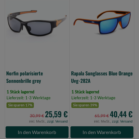
polarisierte
Sunglasses
Sonnenbrille
Blue
grey
Orange
(Bild
Uvg-
0)
282A
(Bild
0)
Norfin polarisierte
Rapala Sunglasses Blue Orange
Sonnenbrille grey
Uvg-282A
1 Stück lagernd
1 Stück lagernd
Lieferzeit: 1-3 Werktage
Lieferzeit: 1-3 Werktage
Sie sparen 17%
Sie sparen 39%
25,59 €
40,44 €
30,99 €
65,99 €
inkl. MwSt.,
zzgl. Versand
inkl. MwSt.,
zzgl. Versand
In den Warenkorb
In den Warenkorb