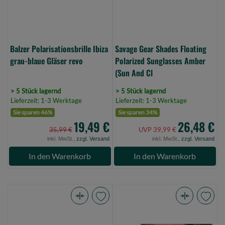
(Bild
(Sun
0)
And
Cl
(Bild
Balzer Polarisationsbrille Ibiza
Savage Gear Shades Floating
0)
grau-blaue Gläser revo
Polarized Sunglasses Amber
(Sun And Cl
> 5 Stück lagernd
> 5 Stück lagernd
Lieferzeit: 1-3 Werktage
Lieferzeit: 1-3 Werktage
Sie sparen 46%
Sie sparen 34%
19,49 €
26,48 €
35,99 €
UVP 39,99 €
inkl. MwSt.,
zzgl. Versand
inkl. MwSt.,
zzgl. Versand
In den Warenkorb
In den Warenkorb
Savage
Balzer
Gear
Clip