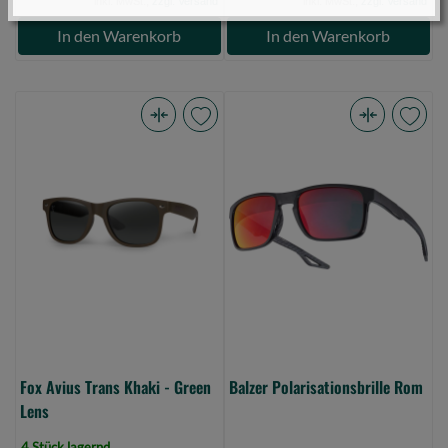
inkl. MwSt.,
zzgl. Versand
inkl. MwSt.,
zzgl. Versand
In den Warenkorb
In den Warenkorb
Fox
Balzer
Avius
Polarisationsbrille
Trans
Rom
Khaki
(Bild
-
0)
Green
Lens
(Bild
0)
Fox Avius Trans Khaki - Green
Balzer Polarisationsbrille Rom
Lens
4 Stück lagernd