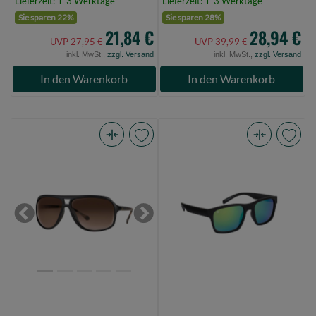
Lieferzeit: 1-3 Werktage
Lieferzeit: 1-3 Werktage
Sie sparen 22%
Sie sparen 28%
21,84 €
28,94 €
UVP 27,95 €
UVP 39,99 €
inkl. MwSt.,
zzgl. Versand
inkl. MwSt.,
zzgl. Versand
In den Warenkorb
In den Warenkorb
Fox
Shimano
Av8
Sunglass
Brown
Yasei
lense
Green
(Bild
Revo
Previous
Next
0)
(Bild
0)