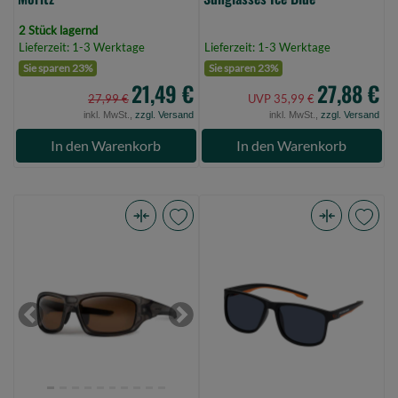
2 Stück lagernd
Lieferzeit: 1-3 Werktage
Lieferzeit: 1-3 Werktage
Sie sparen 23%
Sie sparen 23%
21,49 €
27,88 €
27,99 €
UVP 35,99 €
inkl. MwSt.,
zzgl. Versand
inkl. MwSt.,
zzgl. Versand
In den Warenkorb
In den Warenkorb
MATRIX
Savage
Polarised
Gear
Sunglasses
Savage1
-
Polarized
Wraps
Sunglasses
Previous
Next
(Bild
Black
0)
(Bild
0)