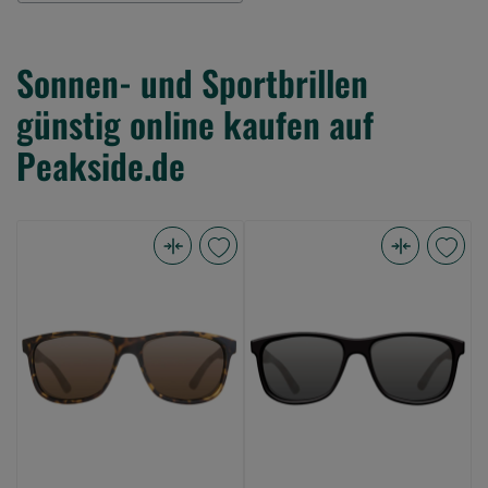
Sonnen- und Sportbrillen
günstig online kaufen auf
Peakside.de
Korda
Korda
Sunglasses
Sunglasses
Classics
Classics
Matt
Matt
Tortoise
Black
Brown
Shell
lens
Grey
(Bild
lens
0)
(Bild