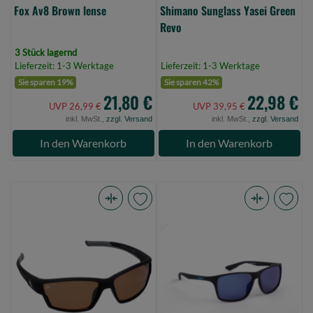
Fox Av8 Brown lense
Shimano Sunglass Yasei Green
Revo
3 Stück lagernd
Lieferzeit: 1-3 Werktage
Lieferzeit: 1-3 Werktage
Sie sparen 19%
Sie sparen 42%
21,80 €
22,98 €
UVP 26,99 €
UVP 39,95 €
inkl. MwSt.,
zzgl. Versand
inkl. MwSt.,
zzgl. Versand
In den Warenkorb
In den Warenkorb
Mikado
Shimano
Sonnenbrille
Eyewear
Polarisiert
Matte
-
Black
7861
&
-
Blue