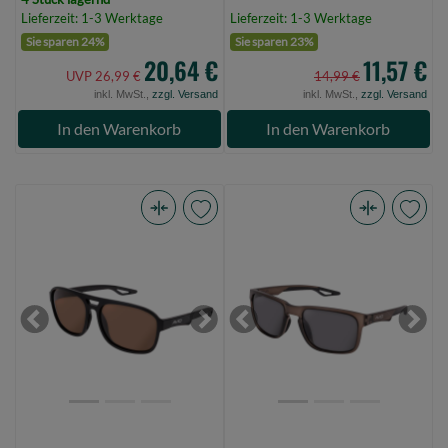
Lieferzeit: 1-3 Werktage
Lieferzeit: 1-3 Werktage
Sie sparen 24%
Sie sparen 23%
20,64 €
11,57 €
UVP 26,99 €
14,99 €
inkl. MwSt.,
zzgl. Versand
inkl. MwSt.,
zzgl. Versand
In den Warenkorb
In den Warenkorb
Avid
Avid
SeeThru
SeeThru
AV
Mirage
Classic
Polarised
Polarised
Sunglasses
Previous
Next
Previous
Next
Sunglasses
Grey
Brown
Lens
Lens
(Bild
(Bild
0)
0)