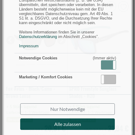
Europäischen Wirtschaftsraums (z. B. die USA)
übermitteln, dort speichern oder verarbeiten. In diesen
Ländern besteht möglicherweise kein mit der EU
Fox
SPRO
vergleichbares Datenschutzniveau gem. Art 49 Abs. 1
S1 lit. a. DSGVO, und die Durchsetzung Ihrer Rechte
Avius
Freestyle
kann eingeschränkt oder nicht möglich sein.
-
Sunglass
Weitere Informationen finden Sie in unserer
Black/Camo
Shades
Datenschutzerklärung
im Abschnitt „Cookies“.
-
-
Previous
Next
Impressum
Brown
H20
Lense
(Bild
Notwendige Cookies
(Immer aktiv)
(Bild
0)
Aktiv
Inaktiv
0)
Marketing / Komfort Cookies
Aktiv
Inaktiv
Fox Avius - Black/Camo -
SPRO Freestyle Sunglass
Brown Lense
Shades - H20
> 5 Stück lagernd
> 5 Stück lagernd
Nur Notwendige
Lieferzeit: 1-3 Werktage
Lieferzeit: 1-3 Werktage
Sie sparen 23%
Sie sparen 22%
Alle zulassen
20,91 €
21,84 €
UVP 26,99 €
UVP 27,95 €