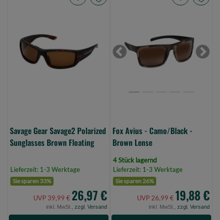
Savage
Fox
Gear
Avius
Savage2
-
Polarized
Camo/Black
Sunglasses
-
Previous
Next
Brown
Brown
Floating
Lense
(Bild
(Bild
0)
0)
Savage Gear Savage2 Polarized
Fox Avius - Camo/Black -
Sunglasses Brown Floating
Brown Lense
4 Stück lagernd
Lieferzeit: 1-3 Werktage
Lieferzeit: 1-3 Werktage
Sie sparen 33%
Sie sparen 26%
26,97 €
19,88 €
UVP 39,99 €
UVP 26,99 €
inkl. MwSt.,
zzgl. Versand
inkl. MwSt.,
zzgl. Versand