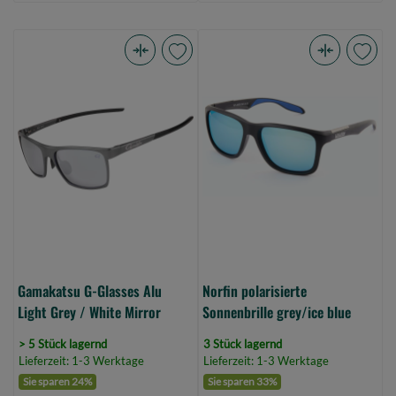
Gamakatsu
Norfin
G-
polarisierte
Glasses
Sonnenbrille
Alu
grey/ice
Light
blue
Grey
(Bild
/
0)
White
Mirror
(Bild
0)
Gamakatsu G-Glasses Alu
Norfin polarisierte
Light Grey / White Mirror
Sonnenbrille grey/ice blue
> 5 Stück lagernd
3 Stück lagernd
Lieferzeit: 1-3 Werktage
Lieferzeit: 1-3 Werktage
Sie sparen 24%
Sie sparen 33%