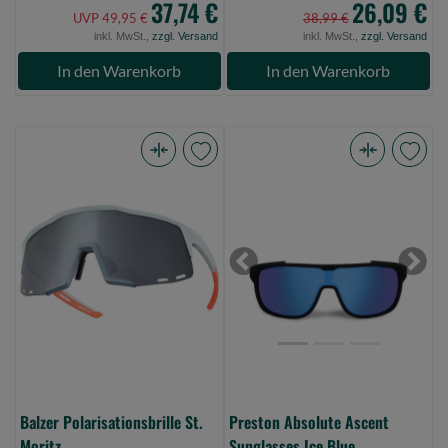
37,74 €
26,09 €
UVP 49,95 €
38,99 €
inkl. MwSt.,
zzgl. Versand
inkl. MwSt.,
zzgl. Versand
In den Warenkorb
In den Warenkorb
Balzer
Preston
Polarisationsbrille
Absolute
St.
Ascent
Moritz
Sunglasses
(Bild
Ice
Previous
Next
0)
Blue
(Bild
0)
Balzer Polarisationsbrille St.
Preston Absolute Ascent
Moritz
Sunglasses Ice Blue