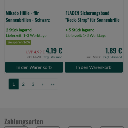
Mikado Hülle - für
FLADEN Sicherungsband
Sonnenbrillen - Schwarz
"Neck-Strap" für Sonnenbrille
2 Stück lagernd
> 5 Stück lagernd
Lieferzeit: 1-3 Werktage
Lieferzeit: 1-3 Werktage
Sie sparen 16%
4,19 €
1,89 €
UVP 4,99 €
inkl. MwSt.,
zzgl. Versand
inkl. MwSt.,
zzgl. Versand
In den Warenkorb
In den Warenkorb
Next
Last
1
2
3
»
»»
Zahlungsarten