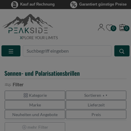
Kauf auf Rechnung
Garantiert günstige Preise
0
0
X
PLORE YOUR LIMITS
Suche
Eingabefeld
Sonnen- und Polarisationsbrillen
Filter
Kategorie
Sortieren
▲ ▼
Marke
Lieferzeit
Neuheiten und Angebote
Preis
mehr
Filter