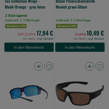
Fox Collection Wraps -
Balzer Polarisationsbrille
Black/Orange - grey lense
Munich graue Gläser
2 Stück lagernd
Lieferzeit: 1-3 Werktage
Lieferzeit: 1-3 Werktage
Sie sparen 25%
Sie sparen 30%
17,94 €
10,49 €
UVP 23,99 €
14,99 €
inkl. MwSt.,
zzgl. Versand
inkl. MwSt.,
zzgl. Versand
In den Warenkorb
In den Warenkorb
Balzer
Savage
Polarisationsbrille
Gear
Ibiza
Shades
grau-
Floating
blaue
Polarized
Gläser
Sunglasses
revo
Amber