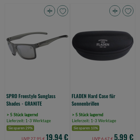
SPRO
FLADEN
Freestyle
Hard
Sunglass
Case
Shades
für
-
Sonnenbrillen
GRANITE
(Bild
(Bild
0)
0)
SPRO Freestyle Sunglass
FLADEN Hard Case für
Shades - GRANITE
Sonnenbrillen
> 5 Stück lagernd
> 5 Stück lagernd
Lieferzeit: 1-3 Werktage
Lieferzeit: 1-3 Werktage
Sie sparen 29%
Sie sparen 10%
19,94 €
5,99 €
UVP 27,95 €
UVP 6,67 €