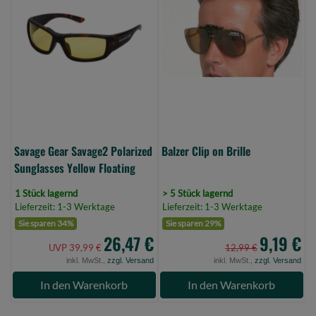
Savage2
on
Polarized
Brille
Sunglasses
(Bild
Yellow
0)
Floating
(Bild
0)
Savage Gear Savage2 Polarized
Balzer Clip on Brille
Sunglasses Yellow Floating
1 Stück lagernd
> 5 Stück lagernd
Lieferzeit: 1-3 Werktage
Lieferzeit: 1-3 Werktage
Sie sparen 34%
Sie sparen 29%
26,47 €
9,19 €
UVP 39,99 €
12,99 €
inkl. MwSt.,
zzgl. Versand
inkl. MwSt.,
zzgl. Versand
In den Warenkorb
In den Warenkorb