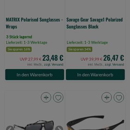
MATRIX Polarised Sunglasses -
Savage Gear Savage1 Polarized
Wraps
Sunglasses Black
3 Stück lagernd
Lieferzeit: 1-3 Werktage
Lieferzeit: 1-3 Werktage
Sie sparen 16%
Sie sparen 34%
23,48 €
26,47 €
UVP 27,99 €
UVP 39,99 €
inkl. MwSt.,
zzgl. Versand
inkl. MwSt.,
zzgl. Versand
In den Warenkorb
In den Warenkorb
Fox
Gamakatsu
Rage
G-
Camo
GLASSES
Av8
EDGE