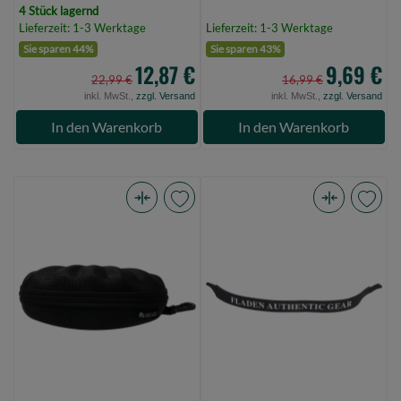
4 Stück lagernd
Lieferzeit: 1-3 Werktage
Lieferzeit: 1-3 Werktage
Sie sparen 44%
Sie sparen 43%
12,87 €
9,69 €
22,99 €
16,99 €
inkl. MwSt.,
zzgl. Versand
inkl. MwSt.,
zzgl. Versand
In den Warenkorb
In den Warenkorb
Mikado
FLADEN
Hülle
Sicherungsband
-
"Neck-
für
Strap"
Sonnenbrillen
für
-
Sonnenbrille
Schwarz
(Bild
(Bild
0)
0)