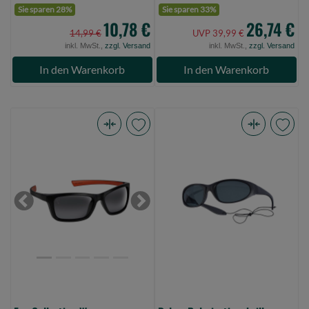
Sie sparen 28%
Sie sparen 33%
10,78 €
26,74 €
14,99 €
UVP 39,99 €
inkl. MwSt.,
zzgl. Versand
inkl. MwSt.,
zzgl. Versand
In den Warenkorb
In den Warenkorb
Fox
Balzer
Collection
Polarisationsbrille
Wraps
Munich
-
graue
Black/Orange
Gläser
Previous
Next
-
(Bild
grey
0)
lense
(Bild
0)