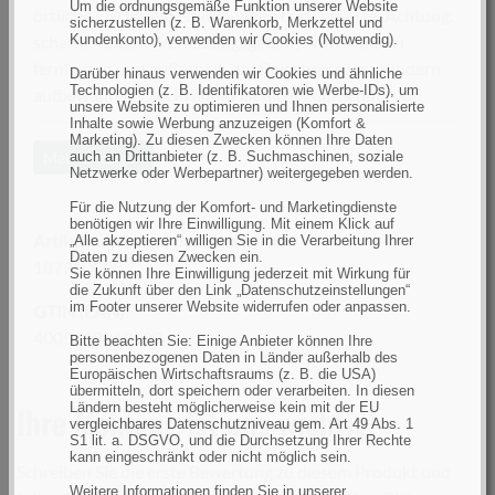
Um die ordnungsgemäße Funktion unserer Website
örtliche Fischereibestimmungen und -gesetze. Achtung:
sicherzustellen (z. B. Warenkorb, Merkzettel und
Kundenkonto), verwenden wir Cookies (Notwendig).
scharfe Kanten (Verletzungsgefahr). Von Kindern
fernhalten und außerhalb der Reichweite von Kindern
Darüber hinaus verwenden wir Cookies und ähnliche
Technologien (z. B. Identifikatoren wie Werbe-IDs), um
aufbewahren. Das Produkt ist nicht zum Schutz vor
unsere Website zu optimieren und Ihnen personalisierte
Stößen durch Gegenstände konzipiert. Das Produkt ist
Inhalte sowie Werbung anzuzeigen (Komfort &
Marketing). Zu diesen Zwecken können Ihre Daten
nicht für den direkten Blick auf Sonnenfinsternisse oder
auch an Drittanbieter (z. B. Suchmaschinen, soziale
Mehr anzeigen
die Sonne konzipiert. Das Produkt ist nicht als
Netzwerke oder Werbepartner) weitergegeben werden.
Arbeitsschutzausrüstung konzipiert.
Für die Nutzung der Komfort- und Marketingdienste
benötigen wir Ihre Einwilligung. Mit einem Klick auf
Artikelnummer(n) des Herstellers
„Alle akzeptieren“ willigen Sie in die Verarbeitung Ihrer
Daten zu diesen Zwecken ein.
187310009
Sie können Ihre Einwilligung jederzeit mit Wirkung für
die Zukunft über den Link „Datenschutzeinstellungen“
im Footer unserer Website widerrufen oder anpassen.
GTIN (EAN):
4005652869520
Bitte beachten Sie: Einige Anbieter können Ihre
personenbezogenen Daten in Länder außerhalb des
Europäischen Wirtschaftsraums (z. B. die USA)
übermitteln, dort speichern oder verarbeiten. In diesen
Ländern besteht möglicherweise kein mit der EU
Ihre Meinung ist uns wichtig!
vergleichbares Datenschutzniveau gem. Art 49 Abs. 1
S1 lit. a. DSGVO, und die Durchsetzung Ihrer Rechte
kann eingeschränkt oder nicht möglich sein.
Schreiben Sie die erste Bewertung zu diesem Produkt und
Weitere Informationen finden Sie in unserer