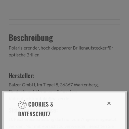
Beschreibung
Polarisierender, hochklappbarer Brillenauf­ste­cker für
optische Brillen.
Hersteller:
Balzer GmbH, Im Tiegel 8, 36367 Wartenberg,
Deutschland, Veranwortlicher: Leo
Kaltenbach,
kontakt@balzer.de
×
COOKIES &
Sicherheitshinweise:
DATENSCHUTZ
D: Fischereiausrüstung darf nur zum Angeln eingesetzt
werden. Nur mit Vorsicht zu verwenden. Beachten Sie