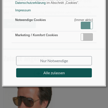
teilen Sie Ihre Erfahrungen mit anderen Kunden. Bitte
Datenschutzerklärung
im Abschnitt „Cookies“.
beachten Sie, dass Kommentare - positiv wie auch negativ -
Impressum
vor der Veröffentlichung freigegeben werden müssen.
Notwendige Cookies
(Immer aktiv)
Jetzt bewerten!
Aktiv
Inaktiv
Marketing / Komfort Cookies
Aktiv
Inaktiv
Zuletzt angesehen
Nur Notwendige
Alle zulassen
Balzer
Clip
on
Brille
(Bild
0)