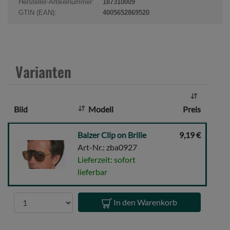
Hersteller-Artikelnummer:
187310009
k
GTIN (EAN):
4005652869520
t
a
n
z
Varianten
a
h
l
Bild
Modell
Preis
:
Balzer
Balzer Clip on Brille
9,19 €
Clip
Art-Nr.: zba0927
on
Lieferzeit: sofort
Brille
lieferbar
Anzahl
In den Warenkorb