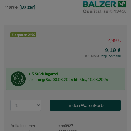
Balzer
Marke:
[Balzer]
Sie sparen 29%
12,99 €
9,19 €
inkl. MwSt.,
zzgl. Versand
> 5 Stück lagernd
Lieferung: Sa., 08.08.2026 bis Mo., 10.08.2026
P
r
o
d
Artikelnummer:
zba0927
u