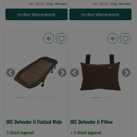
inkl. MwSt.,
zzgl. Versand
inkl. MwSt.,
zzgl. Versand
In den Warenkorb
In den Warenkorb
JRC
JRC
Defender
Defender
Ii
Ii
Flatbed
Pillow
Wide
(Bild
Previous
Next
Previous
Next
(Bild
0)
0)
JRC Defender Ii Flatbed Wide
JRC Defender Ii Pillow
1 Stück lagernd
> 5 Stück lagernd