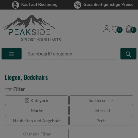
Kauf auf Rechnung
Garantiert günstige Preise
0
0
X
PLORE YOUR LIMITS
Suche
Eingabefeld
Liegen, Bedchairs
Filter
Kategorie
Sortieren
▲ ▼
Marke
Lieferzeit
Neuheiten und Angebote
Preis
mehr
Filter