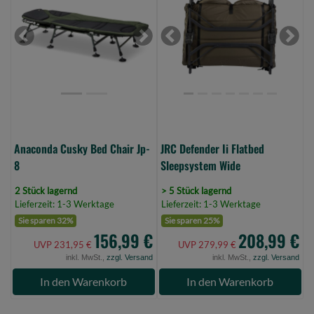
Bed
Ii
Chair
Flatbed
Jp-
Sleepsystem
Previous
Next
Previous
Next
8
Wide
(Bild
(Bild
0)
0)
Anaconda Cusky Bed Chair Jp-
JRC Defender Ii Flatbed
8
Sleepsystem Wide
2 Stück lagernd
> 5 Stück lagernd
Lieferzeit: 1-3 Werktage
Lieferzeit: 1-3 Werktage
Sie sparen 32%
Sie sparen 25%
156,99 €
208,99 €
UVP 231,95 €
UVP 279,99 €
inkl. MwSt.,
zzgl. Versand
inkl. MwSt.,
zzgl. Versand
In den Warenkorb
In den Warenkorb