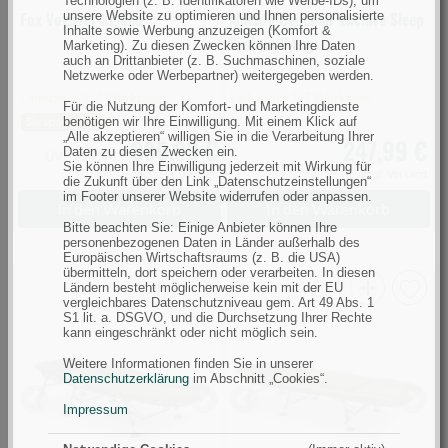
Technologien (z. B. Identifikatoren wie Werbe-IDs), um
Fox Voyager XL bed
Mikado Bedchair Enclave Sleep
unsere Website zu optimieren und Ihnen personalisierte
Inhalte sowie Werbung anzuzeigen (Komfort &
System 8 Legs
Marketing). Zu diesen Zwecken können Ihre Daten
auch an Drittanbieter (z. B. Suchmaschinen, soziale
Netzwerke oder Werbepartner) weitergegeben werden.
Lieferzeit: 3-7 Werktage
Lieferzeit: 3-7 Werktage
Für die Nutzung der Komfort- und Marketingdienste
benötigen wir Ihre Einwilligung. Mit einem Klick auf
Sie sparen 9%
„Alle akzeptieren“ willigen Sie in die Verarbeitung Ihrer
300,89 €
247,99 €
Daten zu diesen Zwecken ein.
UVP 329,98 €
Sie können Ihre Einwilligung jederzeit mit Wirkung für
inkl. MwSt.,
zzgl. Versand
inkl. MwSt.,
zzgl. Versand
die Zukunft über den Link „Datenschutzeinstellungen“
im Footer unserer Website widerrufen oder anpassen.
In den Warenkorb
In den Warenkorb
Bitte beachten Sie: Einige Anbieter können Ihre
personenbezogenen Daten in Länder außerhalb des
Europäischen Wirtschaftsraums (z. B. die USA)
übermitteln, dort speichern oder verarbeiten. In diesen
Ländern besteht möglicherweise kein mit der EU
vergleichbares Datenschutzniveau gem. Art 49 Abs. 1
ANACONDA
ANACONDA
S1 lit. a. DSGVO, und die Durchsetzung Ihrer Rechte
kann eingeschränkt oder nicht möglich sein.
Relax
Cloud-
Bed
7
Weitere Informationen finden Sie in unserer
Datenschutzerklärung
im Abschnitt „Cookies“.
Chair
Bed
(Bild
Chair
Previous
Next
Previous
Next
Impressum
0)
(Bild