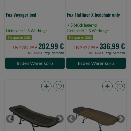
Fox Voyager bed
Fox Flatliner X bedchair only
> 5 Stück lagernd
Lieferzeit: 1-3 Werktage
Lieferzeit: 1-3 Werktage
Sie sparen 30%
Sie sparen 30%
202,99 €
336,99 €
UVP 289,99 €
UVP 479,99 €
inkl. MwSt.,
zzgl. Versand
inkl. MwSt.,
zzgl. Versand
In den Warenkorb
In den Warenkorb
Prologic
Fox
Inspire
Voyager
Lite-
compact
Pro
bed
6
(Bild
Previous
Next
Previous
Next
Leg
0)