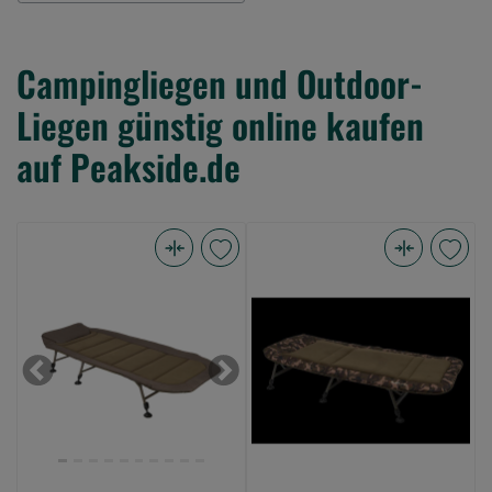
Campingliegen und Outdoor-
Liegen günstig online kaufen
auf Peakside.de
Fox
Fox
Voyager
Flatliner
bed
X
(Bild
bedchair
0)
only
Previous
Next
(Bild
0)