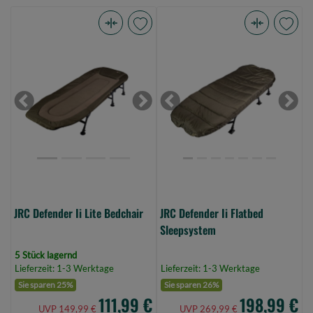
JRC
JRC
Defender
Defender
Ii
Ii
Lite
Flatbed
Bedchair
Sleepsystem
Previous
Next
Previous
Next
(Bild
(Bild
0)
0)
JRC Defender Ii Lite Bedchair
JRC Defender Ii Flatbed
Sleepsystem
5 Stück lagernd
Lieferzeit: 1-3 Werktage
Lieferzeit: 1-3 Werktage
Sie sparen 25%
Sie sparen 26%
111,99 €
198,99 €
UVP 149,99 €
UVP 269,99 €