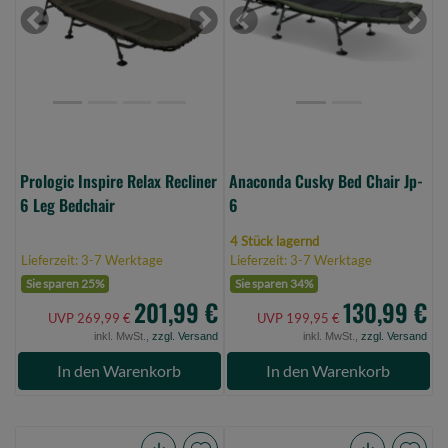
Recliner
Chair
6
Jp-
Previous
Next
Previous
Next
Leg
6
Bedchair
(Bild
(Bild
0)
0)
Prologic Inspire Relax Recliner
Anaconda Cusky Bed Chair Jp-
6 Leg Bedchair
6
4 Stück lagernd
Lieferzeit: 3-7 Werktage
Lieferzeit: 3-7 Werktage
Sie sparen 25%
Sie sparen 34%
201,99 €
130,99 €
UVP 269,99 €
UVP 199,95 €
inkl. MwSt.,
zzgl. Versand
inkl. MwSt.,
zzgl. Versand
In den Warenkorb
In den Warenkorb