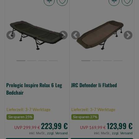
Prologic
JRC
Inspire
Defender
Relax
Ii
6
Flatbed
Leg
(Bild
Previous
Next
Previous
Next
Bedchair
0)
(Bild
0)
Prologic Inspire Relax 6 Leg
JRC Defender Ii Flatbed
Bedchair
Lieferzeit: 3-7 Werktage
Lieferzeit: 3-7 Werktage
Sie sparen 25%
Sie sparen 27%
223,99 €
123,99 €
UVP 299,99 €
UVP 169,99 €
inkl. MwSt.,
zzgl. Versand
inkl. MwSt.,
zzgl. Versand