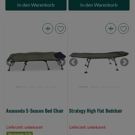
In den Warenkorb
In den Warenkorb
Anaconda
Strategy
5-
High
Season
Flat
Bed
Bedchair
Chair
(Bild
Previous
Next
Previous
Next
(Bild
0)
0)
Anaconda 5-Season Bed Chair
Strategy High Flat Bedchair
Lieferzeit: unbekannt
Lieferzeit: unbekannt
Sie sparen 32%