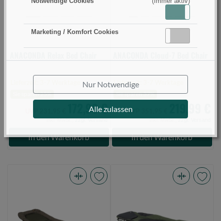
Notwendige Cookies
(Immer aktiv)
0)
Aktiv
Inaktiv
Marketing / Komfort Cookies
Aktiv
Inaktiv
ANACONDA Relax Bed Chair
ANACONDA Cloud-7 Bed Chair
Lieferzeit: 3-7 Werktage
Lieferzeit: 3-7 Werktage
Nur Notwendige
Sie sparen 25%
Sie sparen 37%
172,99 €
219,99 €
Alle zulassen
UVP 231,95 €
UVP 351,95 €
inkl. MwSt.,
zzgl. Versand
inkl. MwSt.,
zzgl. Versand
In den Warenkorb
In den Warenkorb
Prologic
Anaconda
Inspire
Cusky
Relax
Bed