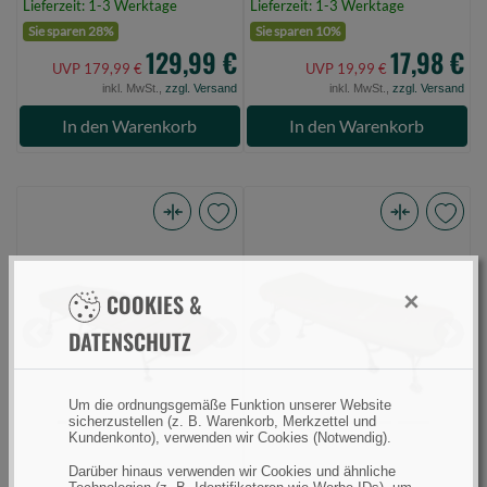
Lieferzeit: 1-3 Werktage
Lieferzeit: 1-3 Werktage
Sie sparen 28%
Sie sparen 10%
129,99 €
17,98 €
UVP 179,99 €
UVP 19,99 €
inkl. MwSt.,
zzgl. Versand
inkl. MwSt.,
zzgl. Versand
In den Warenkorb
In den Warenkorb
Fox
Mikado
Voyager
Bedchair
XL
Enclave
×
COOKIES &
bed
Sleep
DATENSCHUTZ
(Bild
System
Previous
Next
Previous
Next
0)
8
Legs
Um die ordnungsgemäße Funktion unserer Website
(Bild
sicherzustellen (z. B. Warenkorb, Merkzettel und
Kundenkonto), verwenden wir Cookies (Notwendig).
0)
Darüber hinaus verwenden wir Cookies und ähnliche