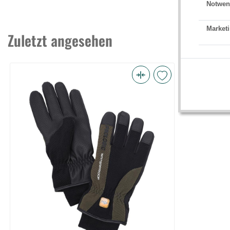
Notwen
Marketi
Zuletzt angesehen
Prologic
Winter
Waterproof
Glove
Xl
Green/Black
(Bild
0)