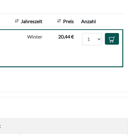
h
l
:
Jahreszeit
Preis
Anzahl
Anzahl
Winter
20,44 €
In den Waren
t