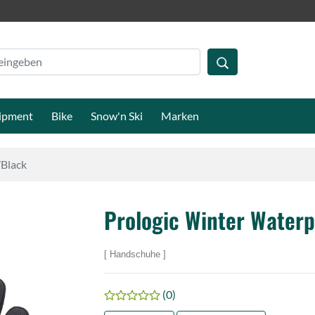
ipment
Bike
Snow'n Ski
Marken
/Black
Prologic Winter Waterp
Handschuhe
(0)