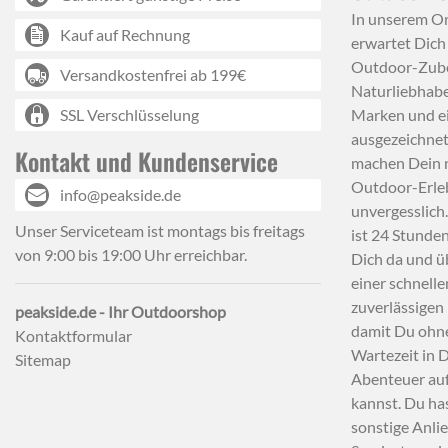
In unserem O
Kauf auf Rechnung
erwartet Dich
Outdoor-Zube
Versandkostenfrei ab 199€
Naturliebhabe
SSL Verschlüsselung
Marken und e
ausgezeichnet
Kontakt und Kundenservice
machen Dein 
Outdoor-Erle
info@peakside.de
unvergesslich
Unser Serviceteam ist montags bis freitags
ist 24 Stunden
von 9:00 bis 19:00 Uhr erreichbar.
Dich da und ü
einer schnell
zuverlässigen 
peakside.de - Ihr Outdoorshop
damit Du ohn
Kontaktformular
Wartezeit in 
Sitemap
Abenteuer au
kannst. Du ha
sonstige Anli