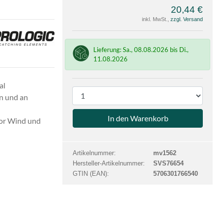
20,44 €
inkl. MwSt.,
zzgl. Versand
e
gic
Lieferung: Sa., 08.08.2026 bis Di.,
11.08.2026
al
P
n und an
r
o
or Wind und
d
u
k
Artikelnummer:
mv1562
t
Hersteller-Artikelnummer:
SVS76654
a
GTIN (EAN):
5706301766540
n
z
a