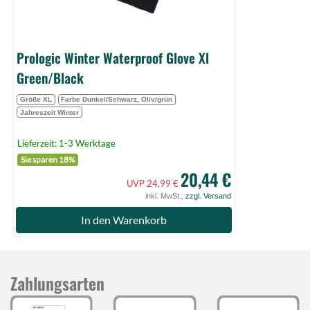
Prologic Winter Waterproof Glove Xl
Green/Black
Größe XL
Farbe Dunkel/Schwarz, Oliv/grün
Jahreszeit Winter
Lieferzeit: 1-3 Werktage
Sie sparen 18%
20,44 €
UVP 24,99 €
inkl. MwSt.,
zzgl. Versand
In den Warenkorb
Zahlungsarten