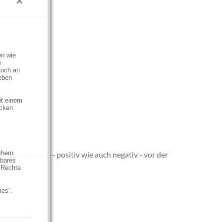
×
en wie
e
auch an
eben
it einem
ecken
chern
s Kommentare - positiv wie auch negativ - vor der
hbares
 Rechte
ies“.