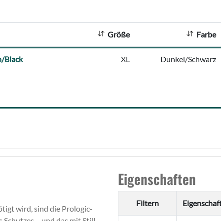
Größe
Farbe
n/Black
XL
Dunkel/Schwarz
Eigenschaften
Filtern
Eigenschaf
gt wird, sind die Prologic-
chutzes – und das mit Stil!