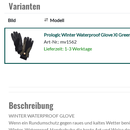
Varianten
Bild
Modell
Prologic
Prologic Winter Waterproof Glove Xl Gree
Winter
Art-Nr.: mv1562
Waterproof
Lieferzeit: 1-3 Werktage
Glove
Xl
Green/Black
Beschreibung
WINTER WATERPROOF GLOVE
Wenn ein Rundumschutz gegen raues und kaltes Wetter benöti
Winter-Waterproof-Handschuhe die beste Art und Weise des S