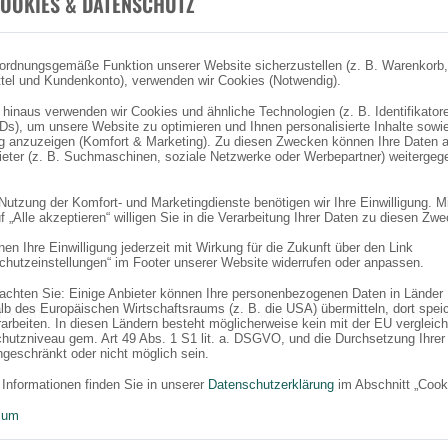
OOKIES & DATENSCHUTZ
ordnungsgemäße Funktion unserer Website sicherzustellen (z. B. Warenkorb,
tel und Kundenkonto), verwenden wir Cookies (Notwendig).
 hinaus verwenden wir Cookies und ähnliche Technologien (z. B. Identifikator
Ds), um unsere Website zu optimieren und Ihnen personalisierte Inhalte sowi
 anzuzeigen (Komfort & Marketing). Zu diesen Zwecken können Ihre Daten 
bieter (z. B. Suchmaschinen, soziale Netzwerke oder Werbepartner) weitergeg
 Nutzung der Komfort- und Marketingdienste benötigen wir Ihre Einwilligung. M
f „Alle akzeptieren“ willigen Sie in die Verarbeitung Ihrer Daten zu diesen Zw
en Ihre Einwilligung jederzeit mit Wirkung für die Zukunft über den Link
chutzeinstellungen“ im Footer unserer Website widerrufen oder anpassen.
eachten Sie: Einige Anbieter können Ihre personenbezogenen Daten in Länder
lb des Europäischen Wirtschaftsraums (z. B. die USA) übermitteln, dort spei
 Sie Ihre Erfahrungen mit anderen Kunden. Bitte beachten Sie, das
rarbeiten. In diesen Ländern besteht möglicherweise kein mit der EU vergleic
hutzniveau gem. Art 49 Abs. 1 S1 lit. a. DSGVO, und die Durchsetzung Ihrer
ngeschränkt oder nicht möglich sein.
 Informationen finden Sie in unserer
Datenschutzerklärung
im Abschnitt „Cook
sum