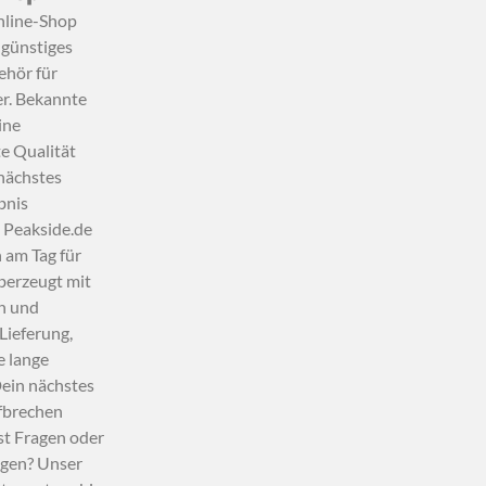
nline-Shop
 günstiges
hör für
r. Bekannte
ine
e Qualität
nächstes
bnis
. Peakside.de
 am Tag für
berzeugt mit
en und
Lieferung,
e lange
Dein nächstes
fbrechen
st Fragen oder
egen? Unser