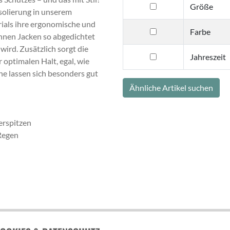
filtern
Größe
solierung in unserem
nach
ials ihre ergonomische und
Größe
filtern
Farbe
nen Jacken so abgedichtet
nach
ird. Zusätzlich sorgt die
Farbe
filtern
Jahreszeit
optimalen Halt, egal, wie
nach
e lassen sich besonders gut
Jahreszeit
Ähnliche Artikel suchen
erspitzen
Regen