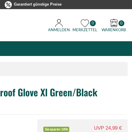
Garantiert günstige Preise
0
0
ANMELDEN
MERKZETTEL
WARENKORB
roof Glove Xl Green/Black
UVP 24,99 €
Sie sparen 18%