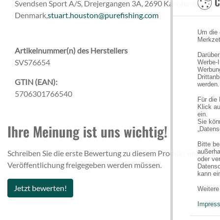
C
Svendsen Sport A/S, Drejergangen 3A, 2690 Karlslunde,
Denmark,
stuart.houston@purefishing.com
Um die 
Merkzet
Artikelnummer(n) des Herstellers
Darüber
SVS76654
Werbe-I
Werbung
Drittan
GTIN (EAN):
werden.
5706301766540
Für die
Klick au
ein.
Sie könn
Ihre Meinung ist uns wichtig!
„Datens
Bitte b
außerha
Schreiben Sie die erste Bewertung zu diesem Produkt und teilen
oder ve
Veröffentlichung freigegeben werden müssen.
Datensc
kann ei
Jetzt bewerten!
Weitere
Impres