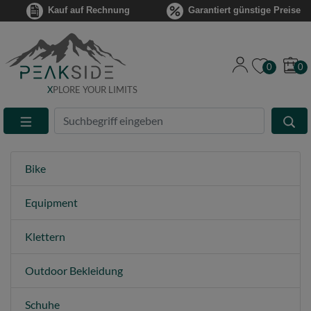
Kauf auf Rechnung
Garantiert günstige Preise
0
0
X
PLORE YOUR LIMITS
Suche
Eingabefeld
Bike
Equipment
Klettern
Outdoor Bekleidung
Schuhe