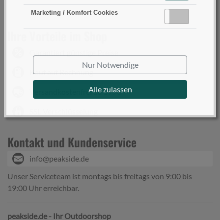
Marketing / Komfort Cookies
Aktiv
Inaktiv
Ihre Vorteile im Shop
Garantiert günstige Preise
Nur Notwendige
Kauf auf Rechnung
Alle zulassen
Versandkostenfrei ab 199€
SSL Verschlüsselung
Kontakt und Kundenservice
info@peakside.de
Unser Serviceteam ist montags bis freitags von 9:00 bis
19:00 Uhr erreichbar.
peakside.de - Ihr Outdoorshop