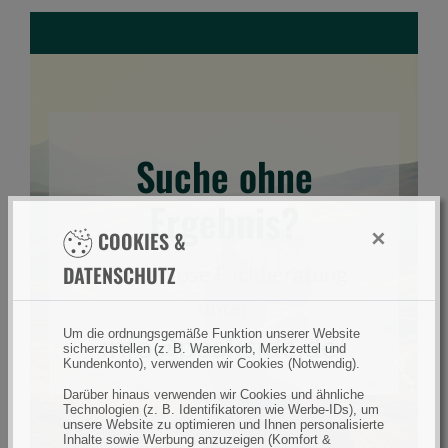
e
E
i
n
g
a
Suche ohne
b
e
Ergebnis?
f
×
COOKIES &
e
l
DATENSCHUTZ
Kostenlose Fachberatung
d
unter
Um die ordnungsgemäße Funktion unserer Website
info@peakside.de
!
sicherzustellen (z. B. Warenkorb, Merkzettel und
Kundenkonto), verwenden wir Cookies (Notwendig).
Darüber hinaus verwenden wir Cookies und ähnliche
Technologien (z. B. Identifikatoren wie Werbe-IDs), um
unsere Website zu optimieren und Ihnen personalisierte
Inhalte sowie Werbung anzuzeigen (Komfort &