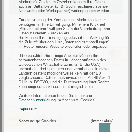
Marketing). Zu diesen Zwecken können Ihre Daten
auch an Drittanbieter (z. B. Suchmaschinen, soziale
Netzwerke oder Werbepartner) weitergegeben werden.
Für die Nutzung der Komfort- und Marketingdienste
benötigen wir Ihre Einwilligung. Mit einem Klick auf
„Alle akzeptieren“ willigen Sie in die Verarbeitung Ihrer
Daten zu diesen Zwecken ein.
Sie können Ihre Einwilligung jederzeit mit Wirkung für
Zahlungsarten
die Zukunft über den Link „Datenschutzeinstellungen“
im Footer unserer Website widerrufen oder anpassen.
Bitte beachten Sie: Einige Anbieter können Ihre
personenbezogenen Daten in Länder außerhalb des
Europäischen Wirtschaftsraums (z. B. die USA)
Rechnung
PayPal
Kreditkarte
Kreditkarte
übermitteln, dort speichern oder verarbeiten. In diesen
Ländern besteht möglicherweise kein mit der EU
vergleichbares Datenschutzniveau gem. Art 49 Abs. 1
S1 lit. a. DSGVO, und die Durchsetzung Ihrer Rechte
kann eingeschränkt oder nicht möglich sein.
Bankeinzug
Weitere Informationen finden Sie in unserer
Datenschutzerklärung
im Abschnitt „Cookies“.
Versand
Impressum
Notwendige Cookies
(Immer aktiv)
Aktiv
Inaktiv
DHL
DPD