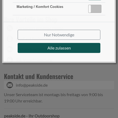
Marketing / Komfort Cookies
Aktiv
Inaktiv
Ihre Vorteile im Shop
Garantiert günstige Preise
Nur Notwendige
Kauf auf Rechnung
Alle zulassen
Versandkostenfrei ab 199€
SSL Verschlüsselung
Kontakt und Kundenservice
info@peakside.de
Unser Serviceteam ist montags bis freitags von 9:00 bis
19:00 Uhr erreichbar.
peakside.de - Ihr Outdoorshop