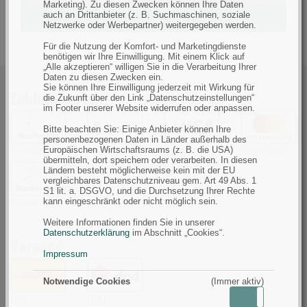
Marketing). Zu diesen Zwecken können Ihre Daten
auch an Drittanbieter (z. B. Suchmaschinen, soziale
Netzwerke oder Werbepartner) weitergegeben werden.
Für die Nutzung der Komfort- und Marketingdienste
benötigen wir Ihre Einwilligung. Mit einem Klick auf
„Alle akzeptieren“ willigen Sie in die Verarbeitung Ihrer
Daten zu diesen Zwecken ein.
Sie können Ihre Einwilligung jederzeit mit Wirkung für
Zahlungsarten
die Zukunft über den Link „Datenschutzeinstellungen“
im Footer unserer Website widerrufen oder anpassen.
Bitte beachten Sie: Einige Anbieter können Ihre
personenbezogenen Daten in Länder außerhalb des
Europäischen Wirtschaftsraums (z. B. die USA)
Rechnung
PayPal
Kreditkarte
Kreditkarte
übermitteln, dort speichern oder verarbeiten. In diesen
Ländern besteht möglicherweise kein mit der EU
vergleichbares Datenschutzniveau gem. Art 49 Abs. 1
S1 lit. a. DSGVO, und die Durchsetzung Ihrer Rechte
kann eingeschränkt oder nicht möglich sein.
Bankeinzug
Weitere Informationen finden Sie in unserer
Datenschutzerklärung
im Abschnitt „Cookies“.
Versand
Impressum
Notwendige Cookies
(Immer aktiv)
Aktiv
Inaktiv
DHL
DPD