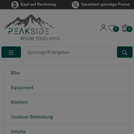
Kauf auf Rechnung
Garantiert günstige Preise
0
0
X
PLORE YOUR LIMITS
Suche
Eingabefeld
Bike
Equipment
Klettern
Outdoor Bekleidung
Schuhe