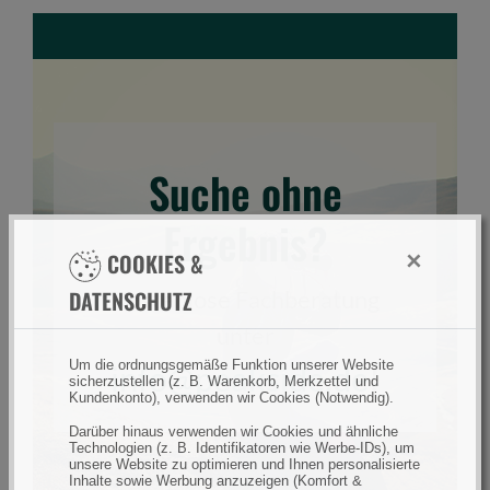
e
E
i
n
g
a
Suche ohne
b
e
Ergebnis?
f
×
COOKIES &
e
l
DATENSCHUTZ
Kostenlose Fachberatung
d
unter
Um die ordnungsgemäße Funktion unserer Website
info@peakside.de
!
sicherzustellen (z. B. Warenkorb, Merkzettel und
Kundenkonto), verwenden wir Cookies (Notwendig).
Darüber hinaus verwenden wir Cookies und ähnliche
Technologien (z. B. Identifikatoren wie Werbe-IDs), um
unsere Website zu optimieren und Ihnen personalisierte
Inhalte sowie Werbung anzuzeigen (Komfort &