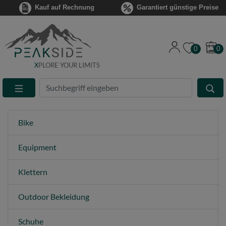
Kauf auf Rechnung
Garantiert günstige Preise
0
0
X
PLORE YOUR LIMITS
Suche
Eingabefeld
Bike
Equipment
Klettern
Outdoor Bekleidung
Schuhe