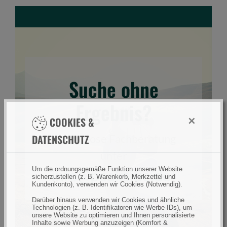
e
E
i
n
g
a
Suche ohne
b
e
Ergebnis?
f
×
COOKIES &
e
l
DATENSCHUTZ
Kostenlose Fachberatung
d
unter
Um die ordnungsgemäße Funktion unserer Website
info@peakside.de
!
sicherzustellen (z. B. Warenkorb, Merkzettel und
Kundenkonto), verwenden wir Cookies (Notwendig).
Darüber hinaus verwenden wir Cookies und ähnliche
Technologien (z. B. Identifikatoren wie Werbe-IDs), um
unsere Website zu optimieren und Ihnen personalisierte
Inhalte sowie Werbung anzuzeigen (Komfort &