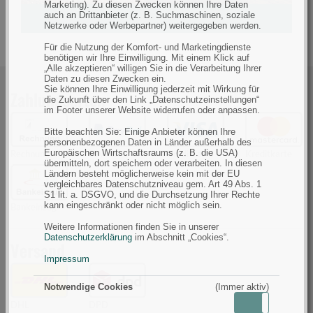
Marketing). Zu diesen Zwecken können Ihre Daten
auch an Drittanbieter (z. B. Suchmaschinen, soziale
Netzwerke oder Werbepartner) weitergegeben werden.
Für die Nutzung der Komfort- und Marketingdienste
benötigen wir Ihre Einwilligung. Mit einem Klick auf
„Alle akzeptieren“ willigen Sie in die Verarbeitung Ihrer
Daten zu diesen Zwecken ein.
Sie können Ihre Einwilligung jederzeit mit Wirkung für
Zahlungsarten
die Zukunft über den Link „Datenschutzeinstellungen“
im Footer unserer Website widerrufen oder anpassen.
Bitte beachten Sie: Einige Anbieter können Ihre
personenbezogenen Daten in Länder außerhalb des
Europäischen Wirtschaftsraums (z. B. die USA)
Rechnung
PayPal
Kreditkarte
Kreditkarte
übermitteln, dort speichern oder verarbeiten. In diesen
Ländern besteht möglicherweise kein mit der EU
vergleichbares Datenschutzniveau gem. Art 49 Abs. 1
S1 lit. a. DSGVO, und die Durchsetzung Ihrer Rechte
kann eingeschränkt oder nicht möglich sein.
Bankeinzug
Weitere Informationen finden Sie in unserer
Datenschutzerklärung
im Abschnitt „Cookies“.
Versand
Impressum
Notwendige Cookies
(Immer aktiv)
Aktiv
Inaktiv
DHL
DPD