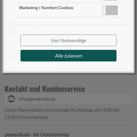
Marketing / Komfort Cookies
Aktiv
Inaktiv
Ihre Vorteile im Shop
Garantiert günstige Preise
Nur Notwendige
Kauf auf Rechnung
Alle zulassen
Versandkostenfrei ab 199€
SSL Verschlüsselung
Kontakt und Kundenservice
info@peakside.de
Unser Serviceteam ist montags bis freitags von 9:00 bis
19:00 Uhr erreichbar.
peakside.de - Ihr Outdoorshop