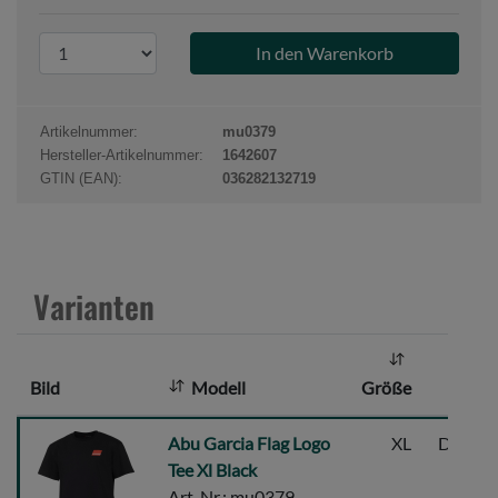
P
r
o
d
Artikelnummer:
mu0379
u
Hersteller-Artikelnummer:
1642607
k
GTIN (EAN):
036282132719
t
a
n
z
Varianten
a
h
l
Bild
Modell
Größe
:
Abu
Abu Garcia Flag Logo
XL
Dunkel
Garcia
Tee Xl Black
Flag
Art-Nr.: mu0379