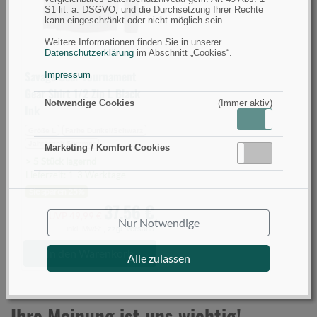
S1 lit. a. DSGVO, und die Durchsetzung Ihrer Rechte
Zip
kann eingeschränkt oder nicht möglich sein.
L
Weitere Informationen finden Sie in unserer
Black
Datenschutzerklärung
im Abschnitt „Cookies“.
Ink
Savage Gear Tournament
Impressum
(Bild
Gear Shirt 1/2 Zip L Black
0)
Notwendige Cookies
(Immer aktiv)
Ink
Aktiv
Inaktiv
Größe L
Farbe Dunkel/Schwarz
Jahreszeit Sommer
Marketing / Komfort Cookies
Aktiv
Inaktiv
> 5 Stück lagernd
Lieferzeit: 1-3 Werktage
Sie sparen 25%
37,56 €
UVP 49,99 €
Nur Notwendige
inkl. MwSt.,
zzgl. Versand
In den Warenkorb
Alle zulassen
Ihre Meinung ist uns wichtig!