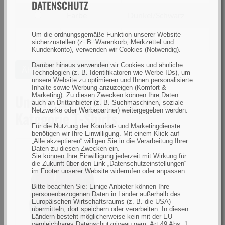
nach
DATENSCHUTZ
Größe
filtern
Farbe
Dunkel/Schwarz
nach
Um die ordnungsgemäße Funktion unserer Website
Farbe
filtern
Jahreszeit
Sommer
sicherzustellen (z. B. Warenkorb, Merkzettel und
Kundenkonto), verwenden wir Cookies (Notwendig).
nach
Jahreszeit
Darüber hinaus verwenden wir Cookies und ähnliche
Ähnliche Artikel suchen
Technologien (z. B. Identifikatoren wie Werbe-IDs), um
unsere Website zu optimieren und Ihnen personalisierte
Inhalte sowie Werbung anzuzeigen (Komfort &
Unsere Empfehlungen in der
Marketing). Zu diesen Zwecken können Ihre Daten
auch an Drittanbieter (z. B. Suchmaschinen, soziale
Netzwerke oder Werbepartner) weitergegeben werden.
Kategorie T-Shirts
Für die Nutzung der Komfort- und Marketingdienste
benötigen wir Ihre Einwilligung. Mit einem Klick auf
„Alle akzeptieren“ willigen Sie in die Verarbeitung Ihrer
Daten zu diesen Zwecken ein.
Sie können Ihre Einwilligung jederzeit mit Wirkung für
Savage
die Zukunft über den Link „Datenschutzeinstellungen“
im Footer unserer Website widerrufen oder anpassen.
Gear
Tournament
Bitte beachten Sie: Einige Anbieter können Ihre
personenbezogenen Daten in Länder außerhalb des
Gear
Europäischen Wirtschaftsraums (z. B. die USA)
Shirt
übermitteln, dort speichern oder verarbeiten. In diesen
Ländern besteht möglicherweise kein mit der EU
1/2
vergleichbares Datenschutzniveau gem. Art 49 Abs. 1