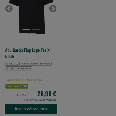
Logo
Tee
Previous
Next
Xl
Black
(Bild
0)
Abu Garcia Flag Logo Tee Xl
Black
Größe XL
Farbe Dunkel/Schwarz
Jahreszeit Sommer
Lieferzeit: 3-7 Werktage
Sie sparen 10%
26,98 €
UVP 29,99 €
inkl. MwSt.,
zzgl. Versand
In den Warenkorb