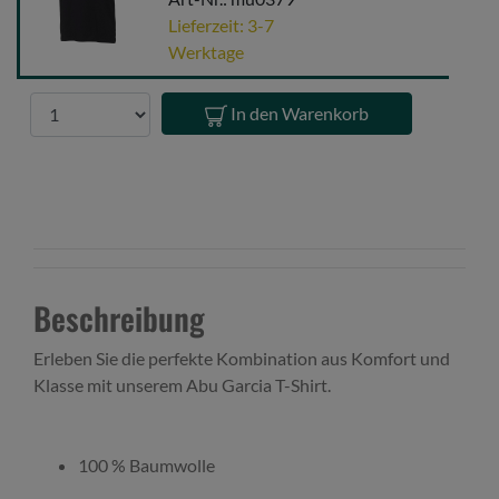
Logo
Lieferzeit: 3-7
Tee
Werktage
Xl
Black
Anzahl
In den Warenkorb
Beschreibung
Erleben Sie die perfekte Kombination aus Komfort und
Klasse mit unserem Abu Garcia T-Shirt.
100 % Baumwolle