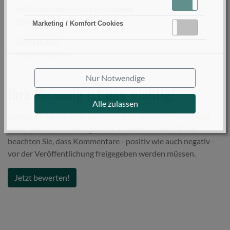
verwendet werden.
Aktiv
Inaktiv
Artikelnummer(n) des Herstellers
2048280
Marketing / Komfort Cookies
Aktiv
Inaktiv
GTIN (EAN):
4039507288440
Nur Notwendige
Ihre Meinung ist uns wichtig!
Alle zulassen
Schreiben Sie die erste Bewertung zu diesem Produkt und
teilen Sie Ihre Erfahrungen mit anderen Kunden. Bitte
beachten Sie, dass Kommentare - positiv wie auch negativ -
vor der Veröffentlichung freigegeben werden müssen.
Jetzt bewerten!