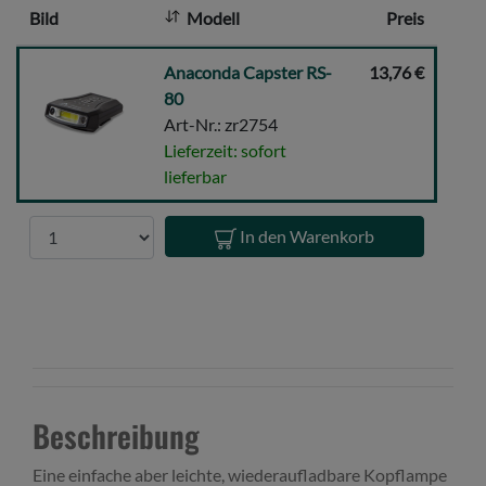
Bild
Modell
Preis
:
Anaconda
Anaconda Capster RS-
13,76 €
Capster
80
RS-
Art-Nr.: zr2754
80
Lieferzeit: sofort
lieferbar
Anzahl
In den Warenkorb
Beschreibung
Eine einfache aber leichte, wiederaufladbare Kopflampe