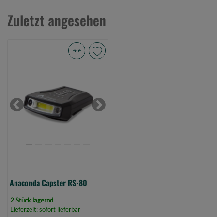
Zuletzt angesehen
Anaconda
Capster
RS-
80
(Bild
Previous
Next
0)
Anaconda Capster RS-80
2 Stück lagernd
Lieferzeit: sofort lieferbar