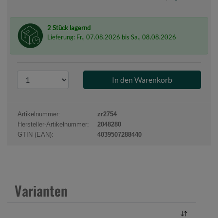
2 Stück lagernd
Lieferung: Fr., 07.08.2026 bis Sa., 08.08.2026
P
r
o
d
Artikelnummer:
zr2754
u
Hersteller-Artikelnummer:
2048280
k
GTIN (EAN):
4039507288440
t
a
n
z
Varianten
a
h
l