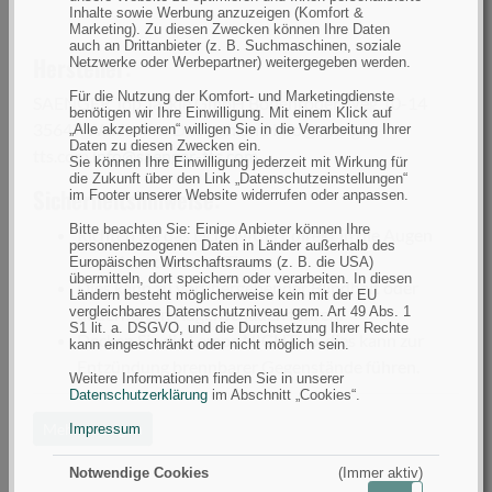
Inhalte sowie Werbung anzuzeigen (Komfort &
Marketing). Zu diesen Zwecken können Ihre Daten
auch an Drittanbieter (z. B. Suchmaschinen, soziale
Hersteller:
Netzwerke oder Werbepartner) weitergegeben werden.
Für die Nutzung der Komfort- und Marketingdienste
SAENGER Top Tackle GmbH Bodenroder Weg 10-14
benötigen wir Ihre Einwilligung. Mit einem Klick auf
35647 Waldsolms Deutschland info@saenger-
„Alle akzeptieren“ willigen Sie in die Verarbeitung Ihrer
Daten zu diesen Zwecken ein.
tts.com,
info@saenger-tts.com
Sie können Ihre Einwilligung jederzeit mit Wirkung für
die Zukunft über den Link „Datenschutzeinstellungen“
Sicherheitshinweise:
im Footer unserer Website widerrufen oder anpassen.
Bitte beachten Sie: Einige Anbieter können Ihre
Richten Sie das Licht NICHT direkt in die Augen
personenbezogenen Daten in Länder außerhalb des
von Menschen und Tieren.
Europäischen Wirtschaftsraums (z. B. die USA)
übermitteln, dort speichern oder verarbeiten. In diesen
Dies kann zu vorübergehender Blindheit oder
Ländern besteht möglicherweise kein mit der EU
vergleichbares Datenschutzniveau gem. Art 49 Abs. 1
dauerhaften Augenschäden führen.
S1 lit. a. DSGVO, und die Durchsetzung Ihrer Rechte
Decken Sie die Lampe NICHT ab, dies kann zur
kann eingeschränkt oder nicht möglich sein.
Entzündung brennbarer Gegenstände führen.
Weitere Informationen finden Sie in unserer
Verwenden Sie die Lampe NICHT, wenn das
Datenschutzerklärung
im Abschnitt „Cookies“.
Gehäuse beschädigt ist.
Mehr anzeigen
Impressum
Entsorgen Sie Batterien oder Akkus sachgemäß.
Der Artikel darf nur zu dem vorgesehenen Zweck
Notwendige Cookies
(Immer aktiv)