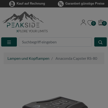
Kauf auf Rechnung
Garantiert günstige Preise
0
0
X
PLORE YOUR LIMITS
Suche
Eingabefeld
Lampen und Kopflampen
Anaconda Capster RS-80