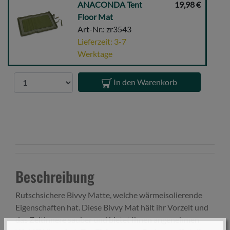
ANACONDA
ANACONDA Tent
19,98 €
Tent
Floor Mat
Floor
Art-Nr.: zr3543
Mat
Lieferzeit: 3-7
Werktage
Anzahl
In den Warenkorb
Beschreibung
Rutschsichere Bivvy Matte, welche wärmeisolierende
Eigenschaften hat. Diese Bivvy Mat hält ihr Vorzelt und
das Zeltinnere sauber und bietet Ihnen angenehmen