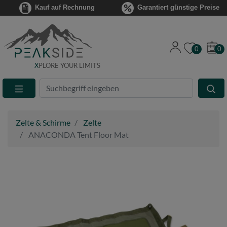
Kauf auf Rechnung
Garantiert günstige Preise
0
0
X
PLORE YOUR LIMITS
Suche
Eingabefeld
Zelte & Schirme
Zelte
ANACONDA Tent Floor Mat