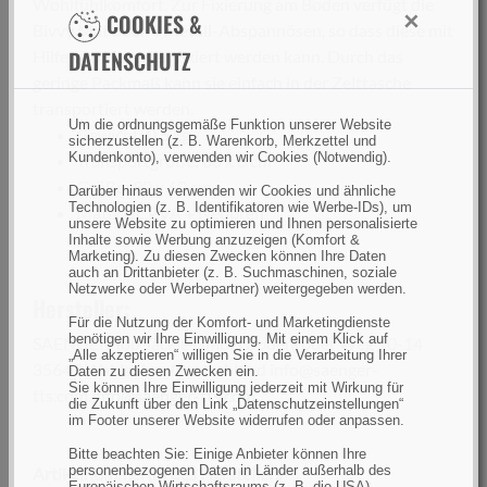
Wohlfühlkomfort. Zur Fixierung am Boden verfügt die
×
COOKIES &
Bivvy Mat über 4 Metall-Abspannösen, so dass diese mit
DATENSCHUTZ
Hilfe von Heringen fixiert werden kann. Durch das
geringe Packmaß kann sie einfach in der Zelttasche
transportiert werden.
Um die ordnungsgemäße Funktion unserer Website
Gewicht: 0,5 kg
sicherzustellen (z. B. Warenkorb, Merkzettel und
Kundenkonto), verwenden wir Cookies (Notwendig).
Transportgröße: 60 x 8 cm
Größe: 90 x 60 cm
Darüber hinaus verwenden wir Cookies und ähnliche
Technologien (z. B. Identifikatoren wie Werbe-IDs), um
Material: PVA + Neopren
unsere Website zu optimieren und Ihnen personalisierte
Inhalte sowie Werbung anzuzeigen (Komfort &
Marketing). Zu diesen Zwecken können Ihre Daten
auch an Drittanbieter (z. B. Suchmaschinen, soziale
Netzwerke oder Werbepartner) weitergegeben werden.
Hersteller:
Für die Nutzung der Komfort- und Marketingdienste
benötigen wir Ihre Einwilligung. Mit einem Klick auf
SAENGER Top Tackle GmbH Bodenroder Weg 10-14
„Alle akzeptieren“ willigen Sie in die Verarbeitung Ihrer
35647 Waldsolms Deutschland info@saenger-
Daten zu diesen Zwecken ein.
Sie können Ihre Einwilligung jederzeit mit Wirkung für
tts.com,
info@saenger-tts.com
die Zukunft über den Link „Datenschutzeinstellungen“
im Footer unserer Website widerrufen oder anpassen.
Bitte beachten Sie: Einige Anbieter können Ihre
personenbezogenen Daten in Länder außerhalb des
Artikelnummer(n) des Herstellers
Europäischen Wirtschaftsraums (z. B. die USA)