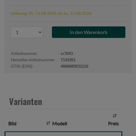
Lieferung: Di., 11.08.2026 bis Sa., 15.08.2026
P
r
o
d
Artikelnummer:
zr3543
u
Hersteller-Artikelnummer:
7141951
k
GTIN (EAN):
4068085031216
t
a
n
z
Varianten
a
h
l
Bild
Modell
Preis
: