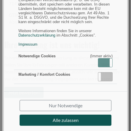
7141951
übermitteln, dort speichern oder verarbeiten. In diesen
Ländern besteht möglicherweise kein mit der EU
vergleichbares Datenschutzniveau gem. Art 49 Abs. 1
GTIN (EAN):
S1 lit. a. DSGVO, und die Durchsetzung Ihrer Rechte
4068085031216
kann eingeschränkt oder nicht möglich sein.
Weitere Informationen finden Sie in unserer
Datenschutzerklärung
im Abschnitt „Cookies“.
Ihre Meinung ist uns wichtig!
Impressum
Notwendige Cookies
(Immer aktiv)
Schreiben Sie die erste Bewertung zu diesem Produkt und
Aktiv
Inaktiv
teilen Sie Ihre Erfahrungen mit anderen Kunden. Bitte
beachten Sie, dass Kommentare - positiv wie auch negativ -
Marketing / Komfort Cookies
Aktiv
Inaktiv
vor der Veröffentlichung freigegeben werden müssen.
Jetzt bewerten!
Nur Notwendige
Alle zulassen