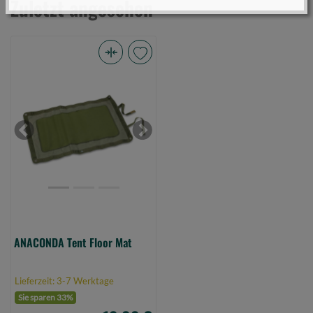
Zuletzt angesehen
ANACONDA
Tent
Floor
Mat
(Bild
Previous
Next
0)
ANACONDA Tent Floor Mat
Lieferzeit: 3-7 Werktage
Sie sparen 33%