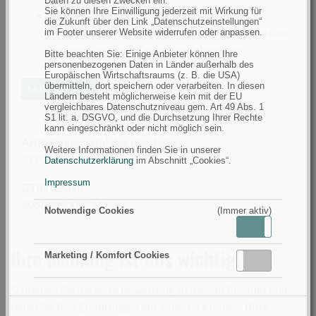
Daten zu diesen Zwecken ein.
Sie können Ihre Einwilligung jederzeit mit Wirkung für
Alle Teile und insbesondere das
die Zukunft über den Link „Datenschutzeinstellungen“
Verpackungsmaterial von Kindern fernhalten und
im Footer unserer Website widerrufen oder anpassen.
an einem sicheren Ort aufbewahren oder
Bitte beachten Sie: Einige Anbieter können Ihre
personenbezogenen Daten in Länder außerhalb des
fachgerecht entsorgen.
Europäischen Wirtschaftsraums (z. B. die USA)
Dieser Artikel ist kein Spielzeug, von Kindern und
übermitteln, dort speichern oder verarbeiten. In diesen
Mehr anzeigen
Ländern besteht möglicherweise kein mit der EU
Haustieren fernhalten.
vergleichbares Datenschutzniveau gem. Art 49 Abs. 1
Bei Anzeichen von Mängeln nicht verwenden.
S1 lit. a. DSGVO, und die Durchsetzung Ihrer Rechte
kann eingeschränkt oder nicht möglich sein.
Artikelnummer(n) des Herstellers
Weitere Informationen finden Sie in unserer
7170402
Datenschutzerklärung
im Abschnitt „Cookies“.
Impressum
GTIN (EAN):
4068085007211
Notwendige Cookies
(Immer aktiv)
Aktiv
Inaktiv
Ihre Meinung ist uns wichtig!
Marketing / Komfort Cookies
Aktiv
Inaktiv
Schreiben Sie die erste Bewertung zu diesem Produkt und
teilen Sie Ihre Erfahrungen mit anderen Kunden. Bitte