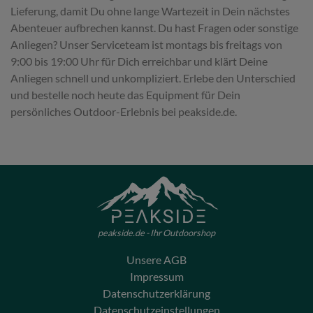
Lieferung, damit Du ohne lange Wartezeit in Dein nächstes
Abenteuer aufbrechen kannst. Du hast Fragen oder sonstige
Anliegen? Unser Serviceteam ist montags bis freitags von
9:00 bis 19:00 Uhr für Dich erreichbar und klärt Deine
Anliegen schnell und unkompliziert. Erlebe den Unterschied
und bestelle noch heute das Equipment für Dein
persönliches Outdoor-Erlebnis bei peakside.de.
peakside.de - Ihr Outdoorshop
Unsere AGB
Impressum
Datenschutzerklärung
Datenschutzeinstellungen