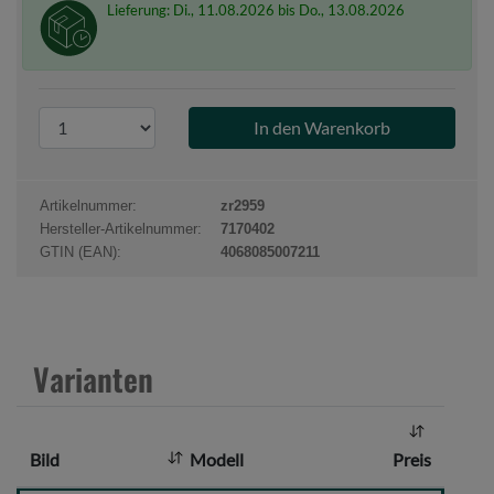
Lieferung: Di., 11.08.2026 bis Do., 13.08.2026
P
r
o
d
Artikelnummer:
zr2959
u
Hersteller-Artikelnummer:
7170402
k
GTIN (EAN):
4068085007211
t
a
n
z
Varianten
a
h
l
Bild
Modell
Preis
: