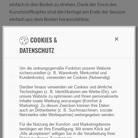
einfach in den Boden zu drehen. Dank der Form des
Kunststoffkopfes sind die Heringe am Ende der Session
einfach aus dem Boden herausziehbar.
Länge: 32 cm_x000D_
×
COOKIES &
10 Heringe_x000D_
DATENSCHUTZ
Tasche 600 D Nylon-
Um die ordnungsgemäße Funktion unserer Website
sicherzustellen (z. B. Warenkorb, Merkzettel und
Hersteller:
Kundenkonto), verwenden wir Cookies (Notwendig).
SAENGER Top Tackle GmbH Bodenroder Weg 10-14
Darüber hinaus verwenden wir Cookies und ähnliche
Technologien (z. B. Identifikatoren wie Werbe-IDs), um
35647 Waldsolms Deutschland info@saenger-
unsere Website zu optimieren und Ihnen personalisierte
tts.com,
info@saenger-tts.com
Inhalte sowie Werbung anzuzeigen (Komfort &
Marketing). Zu diesen Zwecken können Ihre Daten
auch an Drittanbieter (z. B. Suchmaschinen, soziale
Sicherheitshinweise:
Netzwerke oder Werbepartner) weitergegeben werden.
Sicherheitshinweis:
Für die Nutzung der Komfort- und Marketingdienste
benötigen wir Ihre Einwilligung. Mit einem Klick auf
Der Artikel darf nur zu dem vorgesehenen Zweck
„Alle akzeptieren“ willigen Sie in die Verarbeitung Ihrer
verwendet werden.