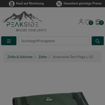
Kauf auf Rechnung
Garantiert günstige Preise
0
0
X
PLORE YOUR LIMITS
Suche
Eingabefeld
Zelte & Schirme
Zelte
Anaconda Tent Pegs L-32