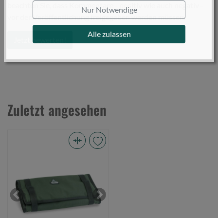
beachten Sie, dass Kommentare - positiv wie auch negativ -
Nur Notwendige
vor der Veröffentlichung freigegeben werden müssen.
Alle zulassen
Jetzt bewerten!
Zuletzt angesehen
Anaconda
Tent
Pegs
L-
32
Previous
Next
(Bild