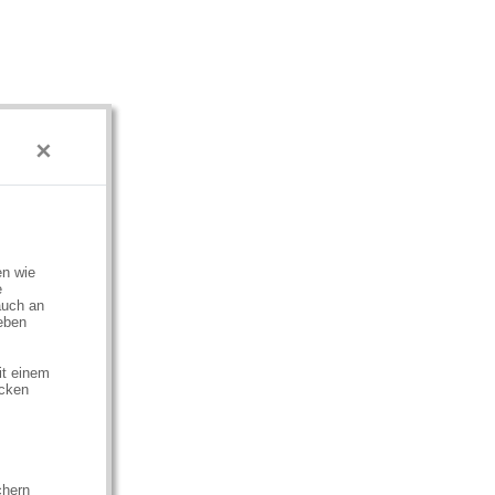
×
en wie
e
auch an
eben
it einem
ecken
chern