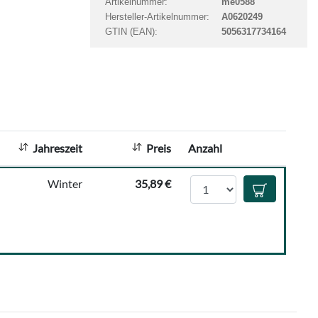
Artikelnummer:
me0588
t
Hersteller-Artikelnummer:
A0620249
a
GTIN (EAN):
5056317734164
n
z
a
h
l
:
Jahreszeit
Preis
Anzahl
Anzahl
Winter
35,89 €
In den Waren