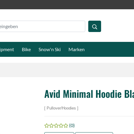
ipment
Bike
Snow'n Ski
Marken
Avid Minimal Hoodie Bl
Pullover/Hoodies
(0)