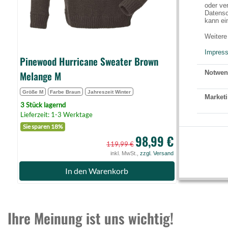
oder ve
Datensc
kann ei
Weitere
Impres
Pinewood Hurricane Sweater Brown
Melange M
Notwen
Größe M
Farbe Braun
Jahreszeit Winter
Marketi
3 Stück lagernd
Lieferzeit: 1-3 Werktage
Sie sparen 18%
98,99 €
119,99 €
inkl. MwSt.,
zzgl. Versand
In den Warenkorb
Ihre Meinung ist uns wichtig!