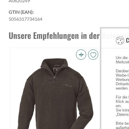
A0620249
GTIN (EAN):
5056317734164
Unsere Empfehlungen in der Kategori
C
Um die 
Pinewood
Merkzet
Hurricane
Darüber
Sweater
Werbe-I
Werbung
Brown
Drittan
Melange
werden.
M
Für die
Klick au
(Bild
ein.
0)
Sie könn
„Datens
Bitte b
außerha