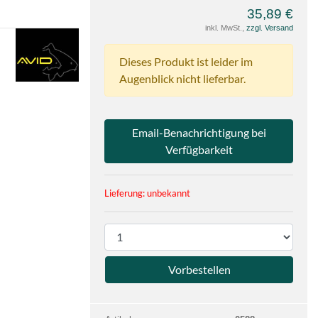
35,89 €
inkl. MwSt.,
zzgl. Versand
e
Dieses Produkt ist leider im
Augenblick nicht lieferbar.
Email-Benachrichtigung bei
Verfügbarkeit
Lieferung: unbekannt
P
r
o
d
u
k