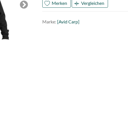
Merken
Vergleichen
Next
Mark
Avid
Marke:
[Avid Carp]
Carp