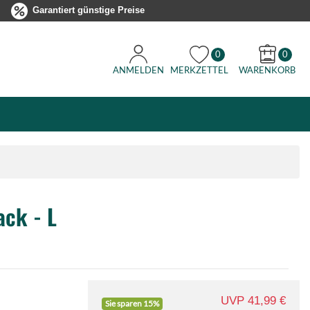
Garantiert günstige Preise
0
0
ANMELDEN
MERKZETTEL
WARENKORB
ack - L
UVP 41,99 €
Sie sparen 15%