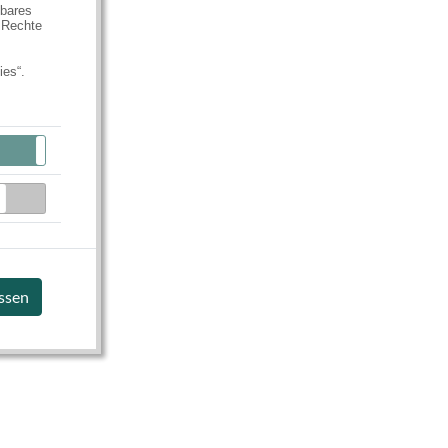
hbares
 Rechte
ies“.
Aktiv
Inaktiv
Inaktiv
assen