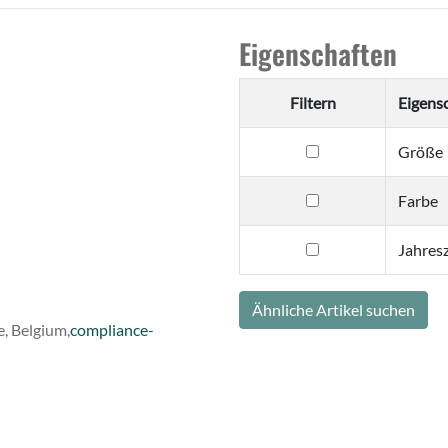
Eigenschaften
Filtern
Eigens
filtern
Größe
nach
Größe
filtern
Farbe
nach
Farbe
filtern
Jahresz
nach
Jahreszeit
Ähnliche Artikel suchen
, Belgium,
compliance-