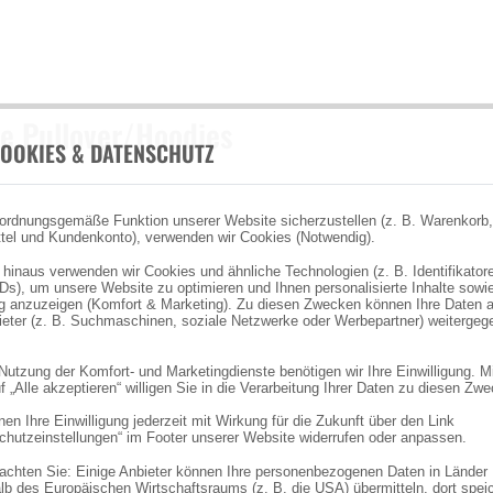
e Pullover/Hoodies
OOKIES & DATENSCHUTZ
ordnungsgemäße Funktion unserer Website sicherzustellen (z. B. Warenkorb,
tel und Kundenkonto), verwenden wir Cookies (Notwendig).
 hinaus verwenden wir Cookies und ähnliche Technologien (z. B. Identifikator
Ds), um unsere Website zu optimieren und Ihnen personalisierte Inhalte sowi
 anzuzeigen (Komfort & Marketing). Zu diesen Zwecken können Ihre Daten 
bieter (z. B. Suchmaschinen, soziale Netzwerke oder Werbepartner) weitergeg
 Nutzung der Komfort- und Marketingdienste benötigen wir Ihre Einwilligung. M
f „Alle akzeptieren“ willigen Sie in die Verarbeitung Ihrer Daten zu diesen Zw
en Ihre Einwilligung jederzeit mit Wirkung für die Zukunft über den Link
chutzeinstellungen“ im Footer unserer Website widerrufen oder anpassen.
eachten Sie: Einige Anbieter können Ihre personenbezogenen Daten in Länder
lb des Europäischen Wirtschaftsraums (z. B. die USA) übermitteln, dort spei