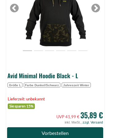
L
(Bild
Previous
Next
0)
Avid Minimal Hoodie Black - L
Größe L
Farbe Dunkel/Schwarz
Jahreszeit Winter
Lieferzeit: unbekannt
Sie sparen 15%
35,89 €
UVP 41,99 €
inkl. MwSt.,
zzgl. Versand
Vorbestellen