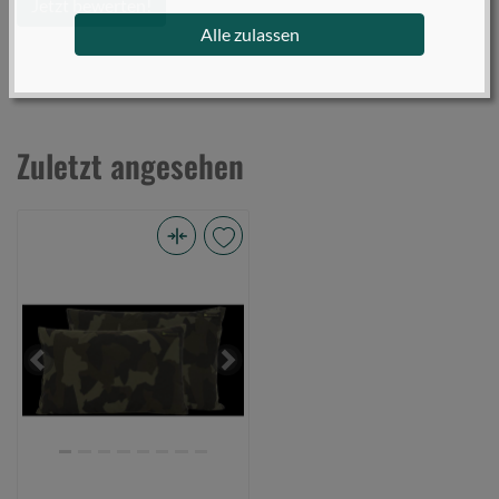
Jetzt bewerten!
Alle zulassen
Zuletzt angesehen
Avid
Revolve
Pillow
Std
(Bild
Previous
Next
0)