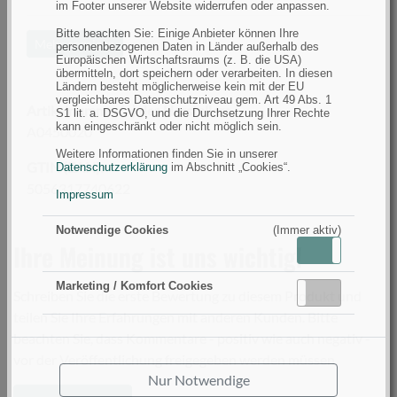
im Footer unserer Website widerrufen oder anpassen.
die Lagerung von brennbaren Materialien im Inneren,
Bitte beachten Sie: Einige Anbieter können Ihre
um Brände zu vermeiden. Reinigen Sie das Zelt nur mit
Mehr anzeigen
personenbezogenen Daten in Länder außerhalb des
zeltsicheren Produkten und tragen Sie jährlich ein
Europäischen Wirtschaftsraums (z. B. die USA)
übermitteln, dort speichern oder verarbeiten. In diesen
atmungsaktives Imprägnierspray auf, um die Haltbarkeit
Ländern besteht möglicherweise kein mit der EU
zu erhalten.
vergleichbares Datenschutzniveau gem. Art 49 Abs. 1
Artikelnummer(n) des Herstellers
S1 lit. a. DSGVO, und die Durchsetzung Ihrer Rechte
kann eingeschränkt oder nicht möglich sein.
A0450020
Weitere Informationen finden Sie in unserer
GTIN (EAN):
Datenschutzerklärung
im Abschnitt „Cookies“.
5056317740622
Impressum
Notwendige Cookies
(Immer aktiv)
Ihre Meinung ist uns wichtig!
Aktiv
Inaktiv
Marketing / Komfort Cookies
Aktiv
Inaktiv
Schreiben Sie die erste Bewertung zu diesem Produkt und
teilen Sie Ihre Erfahrungen mit anderen Kunden. Bitte
beachten Sie, dass Kommentare - positiv wie auch negativ -
vor der Veröffentlichung freigegeben werden müssen.
Nur Notwendige