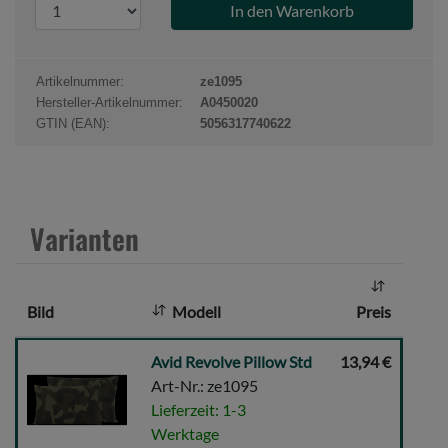
P
r
o
d
Artikelnummer:
ze1095
u
Hersteller-Artikelnummer:
A0450020
k
GTIN (EAN):
5056317740622
t
a
n
z
Varianten
a
h
l
Bild
Modell
Preis
:
Avid
Avid Revolve Pillow Std
13,94 €
Revolve
Art-Nr.: ze1095
Pillow
Lieferzeit: 1-3
Std
Werktage