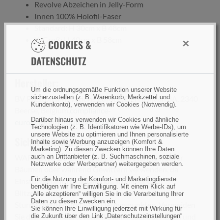
Revolve Abzeichen in Jelly-Form
Innen 100% Holofil-Faser
Standard: H 30cm x B 48cm
X-Groß: H 40cm x B 58cm
×
COOKIES &
DATENSCHUTZ
Hersteller:
Um die ordnungsgemäße Funktion unserer Website
sicherzustellen (z. B. Warenkorb, Merkzettel und
BV Preston Innovations Europe, Dennenlaan 3A, 2340
Kundenkonto), verwenden wir Cookies (Notwendig).
Beerse, Belgium,
compliance-
Darüber hinaus verwenden wir Cookies und ähnliche
europe@ratheroutdoors.com
Technologien (z. B. Identifikatoren wie Werbe-IDs), um
unsere Website zu optimieren und Ihnen personalisierte
Sicherheitshinweise:
Inhalte sowie Werbung anzuzeigen (Komfort &
Marketing). Zu diesen Zwecken können Ihre Daten
WARNUNG ZU ZELTEN: Nicht bei Stürmen, unter
auch an Drittanbieter (z. B. Suchmaschinen, soziale
Netzwerke oder Werbepartner) weitergegeben werden.
Bäumen oder während Gewittern verwenden, da
Für die Nutzung der Komfort- und Marketingdienste
Einsturzgefahr, herabfallende Trümmer oder
benötigen wir Ihre Einwilligung. Mit einem Klick auf
Blitzeinschläge bestehen. Sichern Sie das Zelt mit
„Alle akzeptieren“ willigen Sie in die Verarbeitung Ihrer
Daten zu diesen Zwecken ein.
Sturmschnüren und allen Heringspunkten. Vermeiden
Sie können Ihre Einwilligung jederzeit mit Wirkung für
Sie die Verwendung von offenem Feuer oder Öfen und
die Zukunft über den Link „Datenschutzeinstellungen“