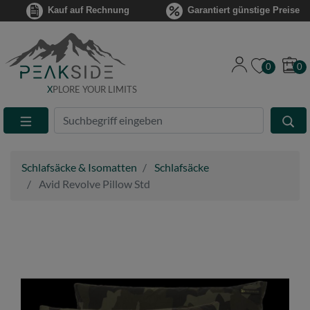
Kauf auf Rechnung
Garantiert günstige Preise
0
0
X
PLORE YOUR LIMITS
Suche
Eingabefeld
Schlafsäcke & Isomatten
Schlafsäcke
Avid Revolve Pillow Std