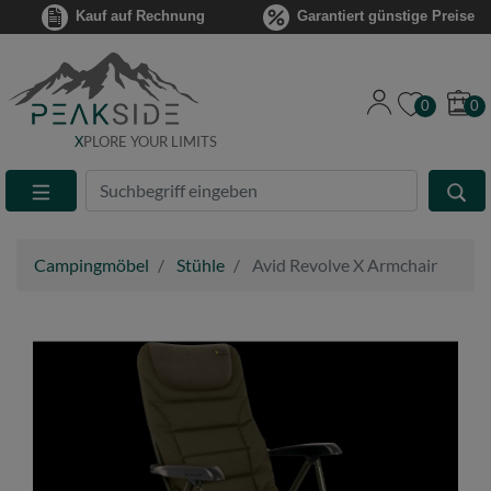
Kauf auf Rechnung
Garantiert günstige Preise
0
0
X
PLORE YOUR LIMITS
Suche
Eingabefeld
Campingmöbel
Stühle
Avid Revolve X Armchair