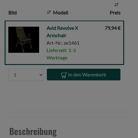
l
Bild
Modell
Preis
:
Avid
Avid Revolve X
79,94 €
Revolve
Armchair
X
Art-Nr.: ze1461
Armchair
Lieferzeit: 1-3
Werktage
Anzahl
In den Warenkorb
Beschreibung