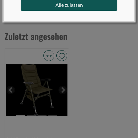
Alle zulassen
Zuletzt angesehen
Avid
Revolve
X
Armchair
(Bild
Previous
Next
0)