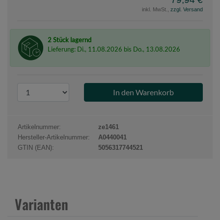
inkl. MwSt.,
zzgl. Versand
2 Stück lagernd
Lieferung: Di., 11.08.2026 bis Do., 13.08.2026
P
r
o
d
Artikelnummer:
ze1461
u
Hersteller-Artikelnummer:
A0440041
k
GTIN (EAN):
5056317744521
t
a
n
z
Varianten
a
h