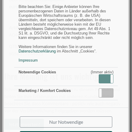
europe@ratheroutdoors.com
Bitte beachten Sie: Einige Anbieter können Ihre
personenbezogenen Daten in Länder außerhalb des
Europäischen Wirtschaftsraums (z. B. die USA)
übermitteln, dort speichern oder verarbeiten. In diesen
Ländern besteht möglicherweise kein mit der EU
Artikelnummer(n) des Herstellers
vergleichbares Datenschutzniveau gem. Art 49 Abs. 1
S1 lit. a. DSGVO, und die Durchsetzung Ihrer Rechte
A0440041
kann eingeschränkt oder nicht möglich sein.
GTIN (EAN):
Weitere Informationen finden Sie in unserer
Datenschutzerklärung
im Abschnitt „Cookies“.
5056317744521
Impressum
Notwendige Cookies
(Immer aktiv)
Ihre Meinung ist uns wichtig!
Aktiv
Inaktiv
Schreiben Sie die erste Bewertung zu diesem Produkt und
Marketing / Komfort Cookies
Aktiv
Inaktiv
teilen Sie Ihre Erfahrungen mit anderen Kunden. Bitte
beachten Sie, dass Kommentare - positiv wie auch negativ -
vor der Veröffentlichung freigegeben werden müssen.
Nur Notwendige
Jetzt bewerten!