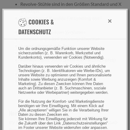
Revolve-Stühle sind in den Größen Standard und X
erhältlich.
Durchgängige Revolve-Farbgebung und -
×
COOKIES &
Materialien
DATENSCHUTZ
Armlehnen bei beiden Versionen
Kompakt und leicht zusammenklappbar
4 verstellbare stabile Beine
Um die ordnungsgemäße Funktion unserer Website
Gewicht: 55 kg
sicherzustellen (z. B. Warenkorb, Merkzettel und
Kundenkonto), verwenden wir Cookies (Notwendig).
Abmessungen: 50cm Breite 40cm Sitztiefe 65cm
Rückenhöhe
Darüber hinaus verwenden wir Cookies und ähnliche
Technologien (z. B. Identifikatoren wie Werbe-IDs), um
Höhe: 44-51cm
unsere Website zu optimieren und Ihnen personalisierte
Inhalte sowie Werbung anzuzeigen (Komfort &
Haupt-Außenstoff 100% Polyester
Marketing). Zu diesen Zwecken können Ihre Daten
Polsterung/Füllung 100% Polyurethan
auch an Drittanbieter (z. B. Suchmaschinen, soziale
Netzwerke oder Werbepartner) weitergegeben werden.
Für die Nutzung der Komfort- und Marketingdienste
benötigen wir Ihre Einwilligung. Mit einem Klick auf
„Alle akzeptieren“ willigen Sie in die Verarbeitung Ihrer
Hersteller:
Daten zu diesen Zwecken ein.
Sie können Ihre Einwilligung jederzeit mit Wirkung für
BV Preston Innovations Europe, Dennenlaan 3A, 2340
die Zukunft über den Link „Datenschutzeinstellungen“
im Footer unserer Website widerrufen oder anpassen.
Beerse, Belgium,
compliance-