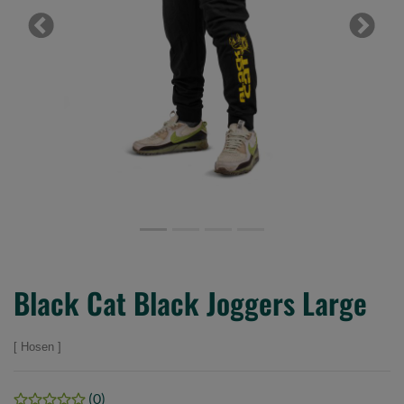
Previous
Next
Black Cat Black Joggers Large
Hosen
(0)