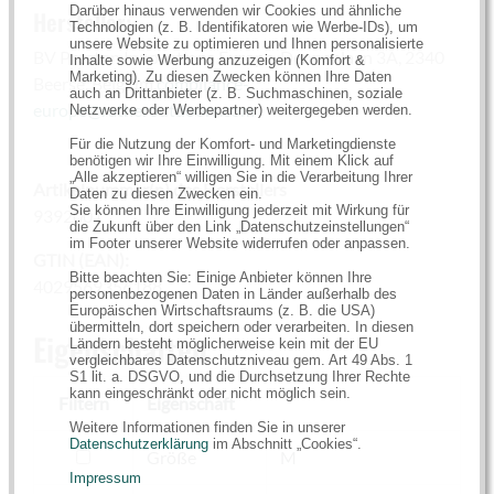
Darüber hinaus verwenden wir Cookies und ähnliche
Hersteller:
Technologien (z. B. Identifikatoren wie Werbe-IDs), um
unsere Website zu optimieren und Ihnen personalisierte
BV Preston Innovations Europe, Dennenlaan 3A, 2340
Inhalte sowie Werbung anzuzeigen (Komfort &
Marketing). Zu diesen Zwecken können Ihre Daten
Beerse, Belgium,
compliance-
auch an Drittanbieter (z. B. Suchmaschinen, soziale
europe@ratheroutdoors.com
Netzwerke oder Werbepartner) weitergegeben werden.
Für die Nutzung der Komfort- und Marketingdienste
benötigen wir Ihre Einwilligung. Mit einem Klick auf
„Alle akzeptieren“ willigen Sie in die Verarbeitung Ihrer
Artikelnummer(n) des Herstellers
Daten zu diesen Zwecken ein.
Sie können Ihre Einwilligung jederzeit mit Wirkung für
9392001
die Zukunft über den Link „Datenschutzeinstellungen“
im Footer unserer Website widerrufen oder anpassen.
GTIN (EAN):
Bitte beachten Sie: Einige Anbieter können Ihre
4029569356188
personenbezogenen Daten in Länder außerhalb des
Europäischen Wirtschaftsraums (z. B. die USA)
übermitteln, dort speichern oder verarbeiten. In diesen
Eigenschaften
Ländern besteht möglicherweise kein mit der EU
vergleichbares Datenschutzniveau gem. Art 49 Abs. 1
S1 lit. a. DSGVO, und die Durchsetzung Ihrer Rechte
kann eingeschränkt oder nicht möglich sein.
Filtern
Eigenschaft
Weitere Informationen finden Sie in unserer
Datenschutzerklärung
im Abschnitt „Cookies“.
filtern
Größe
M
Impressum
nach