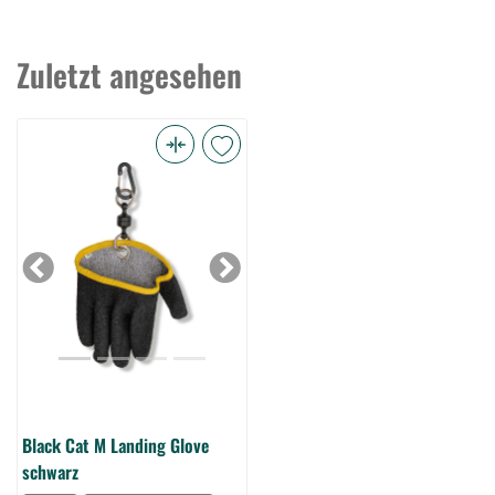
Zuletzt angesehen
Black
Cat
M
Landing
Glove
Previous
Next
schwarz
(Bild
0)
Black Cat M Landing Glove
schwarz