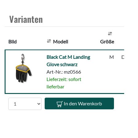
n
z
Varianten
a
h
l
Bild
Modell
Größe
:
Black
Black Cat M Landing
M
Dunkel
Cat
Glove schwarz
M
Art-Nr.: mz0566
Landing
Lieferzeit: sofort
Glove
lieferbar
schwarz
Anzahl
In den Warenkorb