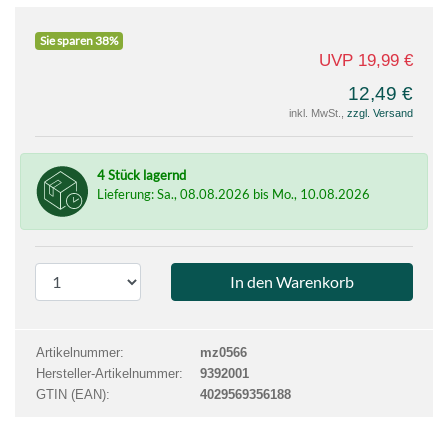
Sie sparen 38%
UVP 19,99 €
12,49 €
inkl. MwSt.,
zzgl. Versand
4 Stück lagernd
Lieferung: Sa., 08.08.2026 bis Mo., 10.08.2026
P
r
o
d
Artikelnummer:
mz0566
u
Hersteller-Artikelnummer:
9392001
k
GTIN (EAN):
4029569356188
t
a