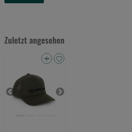
Zuletzt angesehen
Brushed
Baseball
Cap
(Bild
0)
Previous
Next