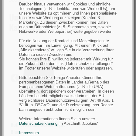
Darüber hinaus verwenden wir Cookies und ähnliche
Technologien (z. B. Identifikatoren wie Werbe-IDs), um
Unsere Empfehlungen in der
unsere Website zu optimieren und Ihnen personalisierte
Inhalte sowie Werbung anzuzeigen (Komfort &
Marketing). Zu diesen Zwecken können Ihre Daten
Kategorie Mützen und Caps
auch an Drittanbieter (z. B. Suchmaschinen, soziale
Netzwerke oder Werbepartner) weitergegeben werden.
Für die Nutzung der Komfort- und Marketingdienste
benötigen wir Ihre Einwilligung. Mit einem Klick auf
„Alle akzeptieren“ willigen Sie in die Verarbeitung Ihrer
Buff
Daten zu diesen Zwecken ein.
Sie können Ihre Einwilligung jederzeit mit Wirkung für
Crossknit
die Zukunft über den Link „Datenschutzeinstellungen“
Beanie
im Footer unserer Website widerrufen oder anpassen.
Night
Bitte beachten Sie: Einige Anbieter können Ihre
Previous
Next
Blue
personenbezogenen Daten in Länder außerhalb des
Europäischen Wirtschaftsraums (z. B. die USA)
(Bild
übermitteln, dort speichern oder verarbeiten. In diesen
Ländern besteht möglicherweise kein mit der EU
0)
vergleichbares Datenschutzniveau gem. Art 49 Abs. 1
S1 lit. a. DSGVO, und die Durchsetzung Ihrer Rechte
kann eingeschränkt oder nicht möglich sein.
Weitere Informationen finden Sie in unserer
Buff Crossknit Beanie Night
Datenschutzerklärung
im Abschnitt „Cookies“.
Blue
Impressum