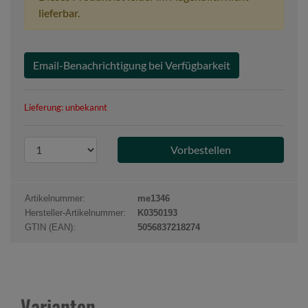
lieferbar.
Email-Benachrichtigung bei Verfügbarkeit
Lieferung: unbekannt
P
r
o
d
Artikelnummer:
me1346
u
Hersteller-Artikelnummer:
K0350193
k
GTIN (EAN):
5056837218274
t
a
n
z
Varianten