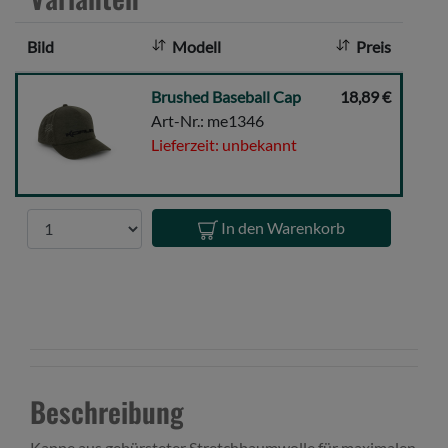
a
h
Bild
Modell
Preis
l
:
Brushed
Brushed Baseball Cap
18,89 €
Baseball
Art-Nr.: me1346
Cap
Lieferzeit: unbekannt
Anzahl
In den Warenkorb
Beschreibung
Kappe aus gebürsteter Stretchbaumwolle für maximalen