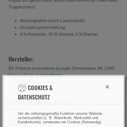
Tragekomfort.
Atmungsaktiv durch Laserschnitt.
Druckknopfverstellung.
6 % Polyester, 35 % Viskose, 5 % Elastan
Hersteller:
BV Preston Innovations Europe, Dennenlaan 3A, 2340
Beerse, Belgium,
compliance-
europe@ratheroutdoors.com
×
COOKIES &
DATENSCHUTZ
Artikelnummer(n) des Herstellers
K0350193
Um die ordnungsgemäße Funktion unserer Website
sicherzustellen (z. B. Warenkorb, Merkzettel und
GTIN (EAN):
Kundenkonto), verwenden wir Cookies (Notwendig).
5056837218274