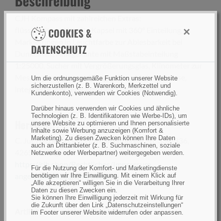
Beschreibung
CJH Kompass mit zahlreichen Extras:
×
flüssigkeitsgedämpfte Kapsel mit 360° Einteilung,
COOKIES &
Markierungen in Leuchtfarbe zur Ablesbarkeit bei
DATENSCHUTZ
Dunkelheit, Anlegekante mit Maßstabeinteilung
1:25000, Sucher mit Vergrößerungsglas, Klinometer zur
Messung von Hangneigung, grünes Metallgehäuse,
Um die ordnungsgemäße Funktion unserer Website
sicherzustellen (z. B. Warenkorb, Merkzettel und
integrierte Wasserwaage und Stativgewinde.
Kundenkonto), verwenden wir Cookies (Notwendig).
Darüber hinaus verwenden wir Cookies und ähnliche
Technologien (z. B. Identifikatoren wie Werbe-IDs), um
Hersteller:
unsere Website zu optimieren und Ihnen personalisierte
Inhalte sowie Werbung anzuzeigen (Komfort &
Marketing). Zu diesen Zwecken können Ihre Daten
C. Jul. Herbertz GmbH, Mangenberger Str. 334-336,
auch an Drittanbieter (z. B. Suchmaschinen, soziale
42655 Solingen, Germany,
Netzwerke oder Werbepartner) weitergegeben werden.
https://cjh.shop/Rechtliches/Impressum
,
Für die Nutzung der Komfort- und Marketingdienste
angelo.giannico@cjherbertz.de
benötigen wir Ihre Einwilligung. Mit einem Klick auf
„Alle akzeptieren“ willigen Sie in die Verarbeitung Ihrer
Daten zu diesen Zwecken ein.
Sie können Ihre Einwilligung jederzeit mit Wirkung für
die Zukunft über den Link „Datenschutzeinstellungen“
Artikelnummer(n) des Herstellers
im Footer unserer Website widerrufen oder anpassen.