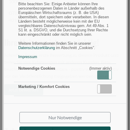
10000372
Bitte beachten Sie: Einige Anbieter können Ihre
personenbezogenen Daten in Länder außerhalb des
GTIN (EAN):
Europäischen Wirtschaftsraums (z. B. die USA)
übermitteln, dort speichern oder verarbeiten. In diesen
4018330110944
Ländern besteht möglicherweise kein mit der EU
vergleichbares Datenschutzniveau gem. Art 49 Abs. 1
S1 lit. a. DSGVO, und die Durchsetzung Ihrer Rechte
kann eingeschränkt oder nicht möglich sein.
Ihre Meinung ist uns wichtig!
Weitere Informationen finden Sie in unserer
Datenschutzerklärung
im Abschnitt „Cookies“.
Schreiben Sie die erste Bewertung zu diesem Produkt und
Impressum
teilen Sie Ihre Erfahrungen mit anderen Kunden. Bitte
beachten Sie, dass Kommentare - positiv wie auch negativ -
Notwendige Cookies
(Immer aktiv)
Aktiv
Inaktiv
vor der Veröffentlichung freigegeben werden müssen.
Marketing / Komfort Cookies
Aktiv
Inaktiv
Jetzt bewerten!
Nur Notwendige