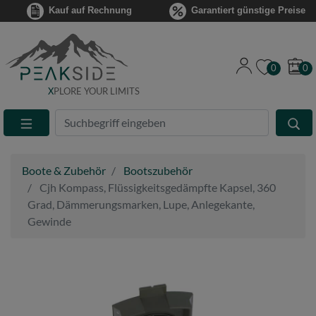
Kauf auf Rechnung
Garantiert günstige Preise
0
0
X
PLORE YOUR LIMITS
Suche
Eingabefeld
Boote & Zubehör
Bootszubehör
Cjh Kompass, Flüssigkeitsgedämpfte Kapsel, 360
Grad, Dämmerungsmarken, Lupe, Anlegekante,
Gewinde