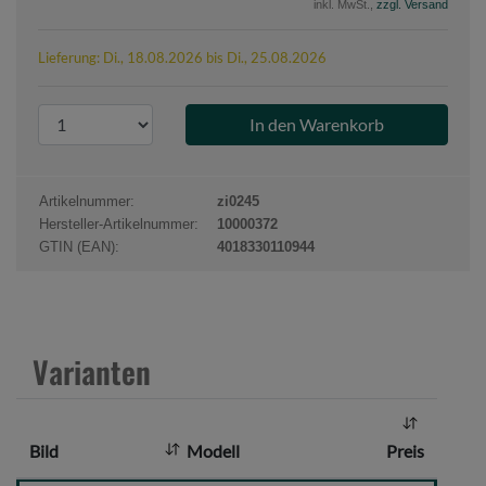
inkl. MwSt.,
zzgl. Versand
Lieferung: Di., 18.08.2026 bis Di., 25.08.2026
P
r
o
d
Artikelnummer:
zi0245
u
Hersteller-Artikelnummer:
10000372
k
GTIN (EAN):
4018330110944
t
a
n
z
Varianten
a
h
l
Bild
Modell
Preis
: