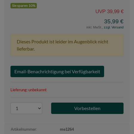
Sie sparen 10%
UVP 39,99 €
35,99 €
inkl. MwSt.,
zzgl. Versand
Dieses Produkt ist leider im Augenblick nicht
lieferbar.
Email-Benachrichtigung bei Verfügbarkeit
Lieferung: unbekannt
P
r
o
d
Artikelnummer:
me1264