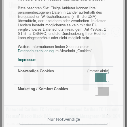
Unsere Empfehlungen in der
Bitte beachten Sie: Einige Anbieter können Ihre
Kategorie Hosen
personenbezogenen Daten in Länder außerhalb des
Europäischen Wirtschaftsraums (z. B. die USA)
übermitteln, dort speichern oder verarbeiten. In diesen
Ländern besteht möglicherweise kein mit der EU
vergleichbares Datenschutzniveau gem. Art 49 Abs. 1
S1 lit. a. DSGVO, und die Durchsetzung Ihrer Rechte
Pinewood
Pinewood
V
kann eingeschränkt oder nicht möglich sein.
Caribou
Caribou
H
Weitere Informationen finden Sie in unserer
Datenschutzerklärung
im Abschnitt „Cookies“.
TC
TC
C
Extreme
Extreme
S
Impressum
Trouser
Trouser
G
Notwendige Cookies
(Immer aktiv)
Black/Black
Mossgreen/Black
5
Aktiv
Inaktiv
C46
C64
(
(Bild
(Bild
0
Marketing / Komfort Cookies
Aktiv
Inaktiv
0)
0)
Pinewood Caribou TC Extreme
Pinewood Caribou TC Extreme
V
Trouser Black/Black C46
Trouser Mossgreen/Black C64
S
Nur Notwendige
Größe 46
Farbe Dunkel/Schwarz
Größe 5XL
Farbe Mehrfarbig