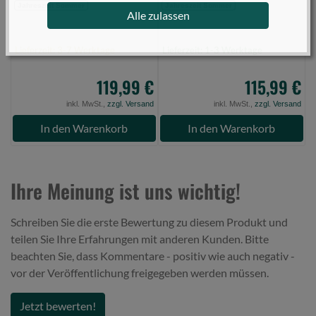
Jahreszeit Sommer
Jahreszeit Sommer
Alle zulassen
J
Lieferzeit: 3-7 Werktage
Lieferzeit: 1-3 Werktage
L
119,99 €
115,99 €
inkl. MwSt.,
zzgl. Versand
inkl. MwSt.,
zzgl. Versand
In den Warenkorb
In den Warenkorb
Ihre Meinung ist uns wichtig!
Schreiben Sie die erste Bewertung zu diesem Produkt und
teilen Sie Ihre Erfahrungen mit anderen Kunden. Bitte
beachten Sie, dass Kommentare - positiv wie auch negativ -
vor der Veröffentlichung freigegeben werden müssen.
Jetzt bewerten!