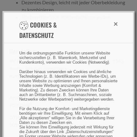
Dezentes Design, leicht mit jeder Oberbekleidung
zu kombinieren
Hochwertige YKK-Reißverschlüsse an den
×
COOKIES &
Taschen
DATENSCHUTZ
Hersteller:
Um die ordnungsgemäße Funktion unserer Website
sicherzustellen (z. B. Warenkorb, Merkzettel und
BV Preston Innovations Europe, Dennenlaan 3A, 2340
Kundenkonto), verwenden wir Cookies (Notwendig).
Beerse, Belgium,
compliance-
Darüber hinaus verwenden wir Cookies und ähnliche
europe@ratheroutdoors.com
Technologien (z. B. Identifikatoren wie Werbe-IDs), um
unsere Website zu optimieren und Ihnen personalisierte
Inhalte sowie Werbung anzuzeigen (Komfort &
Marketing). Zu diesen Zwecken können Ihre Daten
auch an Drittanbieter (z. B. Suchmaschinen, soziale
Artikelnummer(n) des Herstellers
Netzwerke oder Werbepartner) weitergegeben werden.
P0200680
Für die Nutzung der Komfort- und Marketingdienste
benötigen wir Ihre Einwilligung. Mit einem Klick auf
GTIN (EAN):
„Alle akzeptieren“ willigen Sie in die Verarbeitung Ihrer
Daten zu diesen Zwecken ein.
5056837207742
Sie können Ihre Einwilligung jederzeit mit Wirkung für
die Zukunft über den Link „Datenschutzeinstellungen“
im Footer unserer Website widerrufen oder anpassen.