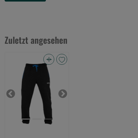
Zuletzt angesehen
Core
Collection
Joggers
-
M
Previous
Next
(Bild
0)