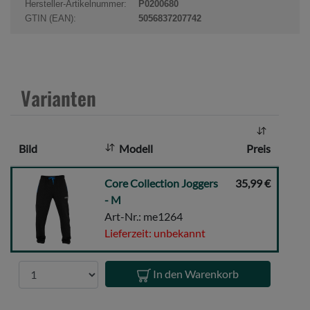
u
Hersteller-Artikelnummer:
P0200680
k
GTIN (EAN):
5056837207742
t
a
n
z
Varianten
a
h
l
Bild
Modell
Preis
:
Core
Core Collection Joggers
35,99 €
Collection
- M
Joggers
Art-Nr.: me1264
-
Lieferzeit: unbekannt
M
Anzahl
In den Warenkorb