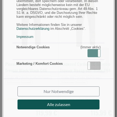
übermitteln, dort speichern oder verarbeiten. In diesen
Caribou
Caribou
H
Ländern besteht möglicherweise kein mit der EU
vergleichbares Datenschutzniveau gem. Art 49 Abs. 1
TC
TC
C
S1 lit. a. DSGVO, und die Durchsetzung Ihrer Rechte
kann eingeschränkt oder nicht möglich sein.
Extreme
Extreme
S
Trouser
Trouser
G
Weitere Informationen finden Sie in unserer
Datenschutzerklärung
im Abschnitt „Cookies“.
Black/Black
Mossgreen/Black
5
C46
C64
(
Impressum
(Bild
(Bild
0
Notwendige Cookies
(Immer aktiv)
0)
0)
Aktiv
Inaktiv
Pinewood Caribou TC Extreme
Pinewood Caribou TC Extreme
V
Marketing / Komfort Cookies
Aktiv
Inaktiv
Trouser Black/Black C46
Trouser Mossgreen/Black C64
S
Größe 46
Farbe Dunkel/Schwarz
Größe 5XL
Farbe Mehrfarbig
Jahreszeit Sommer
Jahreszeit Sommer
J
Nur Notwendige
Lieferzeit: 3-7 Werktage
Lieferzeit: sofort lieferbar
L
Alle zulassen
119,99 €
115,99 €