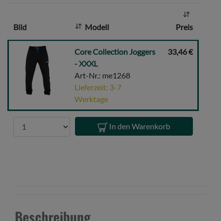
h
l
Bild
Modell
Preis
:
Core
Core Collection Joggers
33,46 €
Collection
- XXXL
Joggers
Art-Nr.: me1268
-
Lieferzeit: 3-7
XXXL
Werktage
Anzahl
In den Warenkorb
Beschreibung