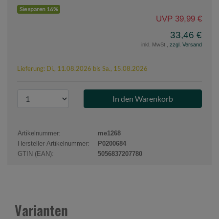
Sie sparen 16%
UVP 39,99 €
33,46 €
inkl. MwSt.,
zzgl. Versand
Lieferung: Di., 11.08.2026 bis Sa., 15.08.2026
P
r
o
d
Artikelnummer:
me1268
u
Hersteller-Artikelnummer:
P0200684
k
GTIN (EAN):
5056837207780
t
a
n
z
Varianten
a