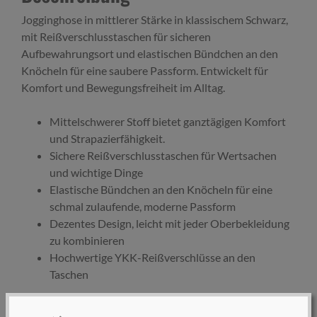
Jogginghose in mittlerer Stärke in klassischem Schwarz,
mit Reißverschlusstaschen für sicheren
Aufbewahrungsort und elastischen Bündchen an den
Knöcheln für eine saubere Passform. Entwickelt für
Komfort und Bewegungsfreiheit im Alltag.
Mittelschwerer Stoff bietet ganztägigen Komfort
und Strapazierfähigkeit.
Sichere Reißverschlusstaschen für Wertsachen
und wichtige Dinge
Elastische Bündchen an den Knöcheln für eine
schmal zulaufende, moderne Passform
Dezentes Design, leicht mit jeder Oberbekleidung
zu kombinieren
Hochwertige YKK-Reißverschlüsse an den
Taschen