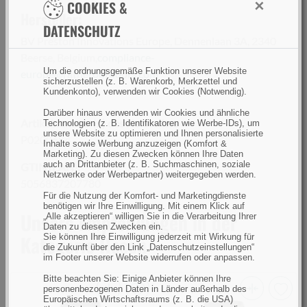
×
COOKIES &
Hersteller:
DATENSCHUTZ
BV Preston Innovations Europe, Dennenlaan 3A, 2340
Beerse, Belgium,
compliance-
Um die ordnungsgemäße Funktion unserer Website
europe@ratheroutdoors.com
sicherzustellen (z. B. Warenkorb, Merkzettel und
Kundenkonto), verwenden wir Cookies (Notwendig).
Darüber hinaus verwenden wir Cookies und ähnliche
Artikelnummer(n) des Herstellers
Technologien (z. B. Identifikatoren wie Werbe-IDs), um
unsere Website zu optimieren und Ihnen personalisierte
P0200684
Inhalte sowie Werbung anzuzeigen (Komfort &
Marketing). Zu diesen Zwecken können Ihre Daten
auch an Drittanbieter (z. B. Suchmaschinen, soziale
GTIN (EAN):
Netzwerke oder Werbepartner) weitergegeben werden.
5056837207780
Für die Nutzung der Komfort- und Marketingdienste
benötigen wir Ihre Einwilligung. Mit einem Klick auf
Unsere Empfehlungen in der
„Alle akzeptieren“ willigen Sie in die Verarbeitung Ihrer
Daten zu diesen Zwecken ein.
Kategorie Hosen
Sie können Ihre Einwilligung jederzeit mit Wirkung für
die Zukunft über den Link „Datenschutzeinstellungen“
im Footer unserer Website widerrufen oder anpassen.
Bitte beachten Sie: Einige Anbieter können Ihre
personenbezogenen Daten in Länder außerhalb des
Europäischen Wirtschaftsraums (z. B. die USA)
Pinewood
Pinewood
V