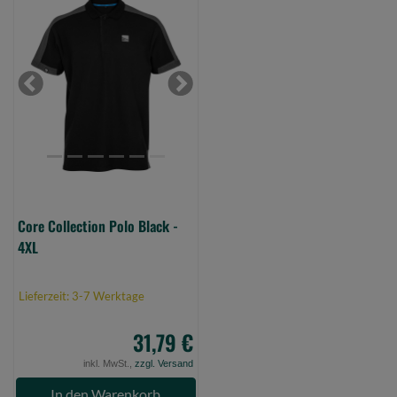
Core
Collection
Polo
Black
-
Previous
Next
4XL
(Bild
0)
Core Collection Polo Black -
4XL
Lieferzeit: 3-7 Werktage
31,79 €
inkl. MwSt.,
zzgl. Versand
In den Warenkorb