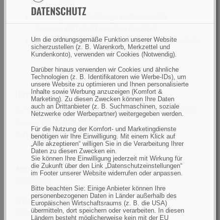
Tragegefühl
DATENSCHUTZ
Das Raglanärmel-Design verbessert die
Bewegungsfreiheit und den Komfort.
Smart Casual Look – passend für das Ufer und die
Um die ordnungsgemäße Funktion unserer Website
sicherzustellen (z. B. Warenkorb, Merkzettel und
Freizeit
Kundenkonto), verwenden wir Cookies (Notwendig).
Darüber hinaus verwenden wir Cookies und ähnliche
Technologien (z. B. Identifikatoren wie Werbe-IDs), um
unsere Website zu optimieren und Ihnen personalisierte
Hersteller:
Inhalte sowie Werbung anzuzeigen (Komfort &
Marketing). Zu diesen Zwecken können Ihre Daten
auch an Drittanbieter (z. B. Suchmaschinen, soziale
BV Preston Innovations Europe, Dennenlaan 3A, 2340
Netzwerke oder Werbepartner) weitergegeben werden.
Beerse, Belgium,
compliance-
Für die Nutzung der Komfort- und Marketingdienste
europe@ratheroutdoors.com
benötigen wir Ihre Einwilligung. Mit einem Klick auf
„Alle akzeptieren“ willigen Sie in die Verarbeitung Ihrer
Daten zu diesen Zwecken ein.
Sie können Ihre Einwilligung jederzeit mit Wirkung für
die Zukunft über den Link „Datenschutzeinstellungen“
Artikelnummer(n) des Herstellers
im Footer unserer Website widerrufen oder anpassen.
P0200706
Bitte beachten Sie: Einige Anbieter können Ihre
personenbezogenen Daten in Länder außerhalb des
GTIN (EAN):
Europäischen Wirtschaftsraums (z. B. die USA)
übermitteln, dort speichern oder verarbeiten. In diesen
5056837208008
Ländern besteht möglicherweise kein mit der EU