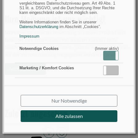
vergleichbares Datenschutzniveau gem. Art 49 Abs. 1
S1 lit. a. DSGVO, und die Durchsetzung Ihrer Rechte
kann eingeschränkt oder nicht möglich sein.
Ihre Meinung ist uns wichtig!
Weitere Informationen finden Sie in unserer
Datenschutzerklärung
im Abschnitt „Cookies“.
Schreiben Sie die erste Bewertung zu diesem Produkt und
Impressum
teilen Sie Ihre Erfahrungen mit anderen Kunden. Bitte
beachten Sie, dass Kommentare - positiv wie auch negativ -
Notwendige Cookies
(Immer aktiv)
vor der Veröffentlichung freigegeben werden müssen.
Aktiv
Inaktiv
Marketing / Komfort Cookies
Jetzt bewerten!
Aktiv
Inaktiv
Nur Notwendige
Zuletzt angesehen
Alle zulassen