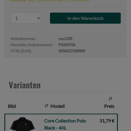
P
r
o
d
Artikelnummer:
me1290
u
Hersteller-Artikelnummer:
P0200706
k
GTIN (EAN):
5056837208008
t
a
n
z
Varianten
a
h
l
Bild
Modell
Preis
:
Core
Core Collection Polo
31,79 €
Collection
Black - 4XL