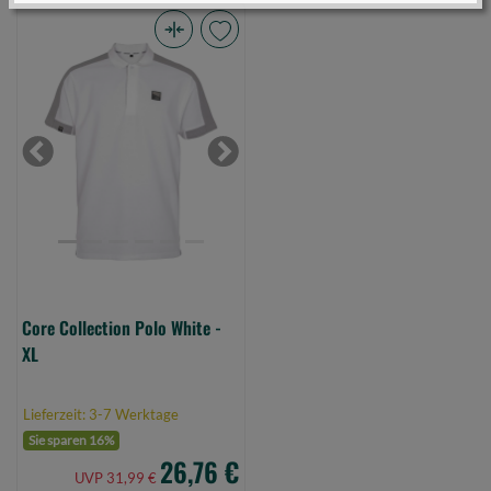
Core
Collection
Polo
White
-
Previous
Next
XL
(Bild
0)
Core Collection Polo White -
XL
Lieferzeit: 3-7 Werktage
Sie sparen 16%
26,76 €
UVP 31,99 €