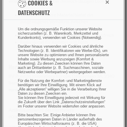
×
einem strukturierten, aber dennoch lässigen Look.
COOKIES &
DATENSCHUTZ
Das mittelschwere Material bietet ein
ausgewogenes Verhältnis zwischen
Atmungsaktivität und Strapazierfähigkeit.
Um die ordnungsgemäße Funktion unserer Website
sicherzustellen (z. B. Warenkorb, Merkzettel und
Sauberes, klassisches Weiß – vielseitig und frisch
Kundenkonto), verwenden wir Cookies (Notwendig).
Raglanärmel für Komfort und Form
Darüber hinaus verwenden wir Cookies und ähnliche
Technologien (z. B. Identifikatoren wie Werbe-IDs), um
unsere Website zu optimieren und Ihnen personalisierte
Inhalte sowie Werbung anzuzeigen (Komfort &
Marketing). Zu diesen Zwecken können Ihre Daten
Hersteller:
auch an Drittanbieter (z. B. Suchmaschinen, soziale
Netzwerke oder Werbepartner) weitergegeben werden.
BV Preston Innovations Europe, Dennenlaan 3A, 2340
Für die Nutzung der Komfort- und Marketingdienste
Beerse, Belgium,
compliance-
benötigen wir Ihre Einwilligung. Mit einem Klick auf
europe@ratheroutdoors.com
„Alle akzeptieren“ willigen Sie in die Verarbeitung Ihrer
Daten zu diesen Zwecken ein.
Sie können Ihre Einwilligung jederzeit mit Wirkung für
die Zukunft über den Link „Datenschutzeinstellungen“
im Footer unserer Website widerrufen oder anpassen.
Artikelnummer(n) des Herstellers
Bitte beachten Sie: Einige Anbieter können Ihre
P0200710
personenbezogenen Daten in Länder außerhalb des
Europäischen Wirtschaftsraums (z. B. die USA)