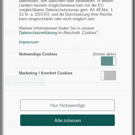
GTIN (EAN):
übermitteln, dort speichern oder verarbeiten. In diesen
Ländern besteht möglicherweise kein mit der EU
5056837208046
vergleichbares Datenschutzniveau gem. Art 49 Abs. 1
S1 lit. a. DSGVO, und die Durchsetzung Ihrer Rechte
kann eingeschränkt oder nicht möglich sein.
Ihre Meinung ist uns wichtig!
Weitere Informationen finden Sie in unserer
Datenschutzerklärung
im Abschnitt „Cookies“.
Impressum
Schreiben Sie die erste Bewertung zu diesem Produkt und
teilen Sie Ihre Erfahrungen mit anderen Kunden. Bitte
Notwendige Cookies
(Immer aktiv)
beachten Sie, dass Kommentare - positiv wie auch negativ -
Aktiv
Inaktiv
vor der Veröffentlichung freigegeben werden müssen.
Marketing / Komfort Cookies
Aktiv
Inaktiv
Jetzt bewerten!
Nur Notwendige
Alle zulassen
Zuletzt angesehen