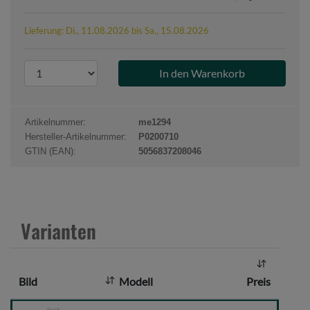
Lieferung: Di., 11.08.2026 bis Sa., 15.08.2026
P
r
o
d
Artikelnummer:
me1294
u
Hersteller-Artikelnummer:
P0200710
k
GTIN (EAN):
5056837208046
t
a
n
z
Varianten
a
h
l
Bild
Modell
Preis
: