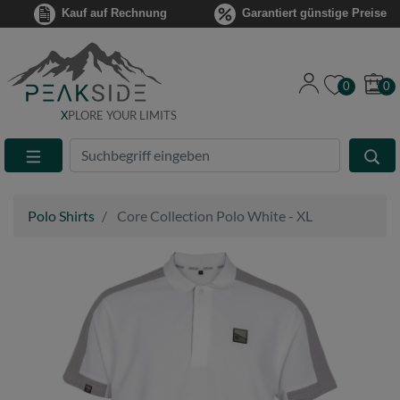
Kauf auf Rechnung
Garantiert günstige Preise
0
0
X
PLORE YOUR LIMITS
Suche
Eingabefeld
Polo Shirts
Core Collection Polo White - XL