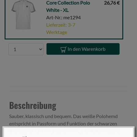
Core
Core Collection Polo
26,76 €
Collection
White - XL
Polo
Art-Nr.: me1294
White
Lieferzeit: 3-7
-
Werktage
XL
Anzahl
In den Warenkorb
Beschreibung
Sauber, klassisch und bequem. Das weiße Polohemd
entspricht in Passform und Funktion der schwarzen
Version – mit mittlerer Stoffdicke, Raglanärmeln und