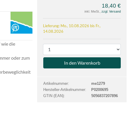
18,40 €
inkl. MwSt.,
zzgl. Versand
e
on
Lieferung: Mo., 10.08.2026 bis Fr.,
14.08.2026
 wie die
P
r
Sommer oder zum
o
d
erbeweglichkeit
u
k
Artikelnummer:
me1279
t
Hersteller-Artikelnummer:
P0200695
a
GTIN (EAN):
5056837207896
n
z
a
h