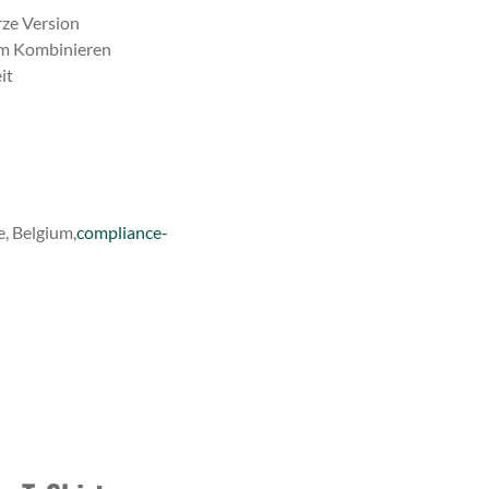
rze Version
zum Kombinieren
it
, Belgium,
compliance-