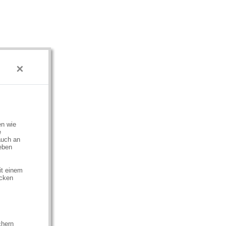
×
en wie
e
auch an
eben
it einem
ecken
chern