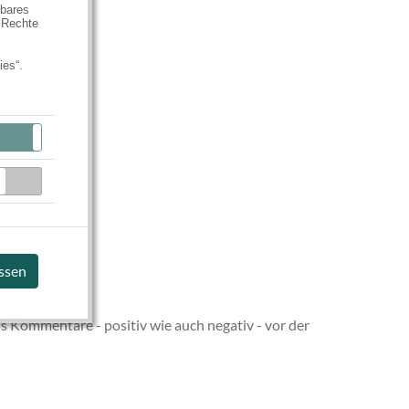
hbares
 Rechte
ies“.
Aktiv
Inaktiv
Inaktiv
assen
s Kommentare - positiv wie auch negativ - vor der