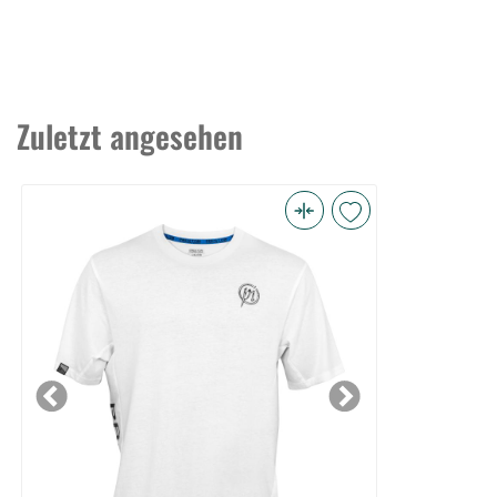
Zuletzt angesehen
Core
Collection
T-
Shirt
White
-
L
Previous
Next
(Bild
0)