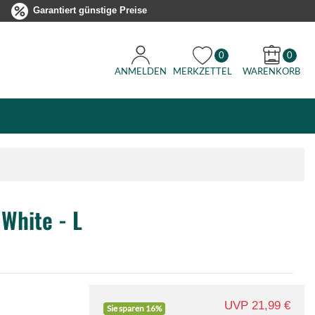
Garantiert günstige Preise
0
0
ANMELDEN
MERKZETTEL
WARENKORB
 White - L
UVP 21,99 €
Sie sparen 16%