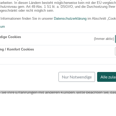
rarbeiten. In diesen Ländern besteht möglicherweise kein mit der EU vergleic
hutzniveau gem. Art 49 Abs. 1 S1 lit. a. DSGVO, und die Durchsetzung Ihrer
ngeschränkt oder nicht möglich sein.
 Informationen finden Sie in unserer
Datenschutzerklärung
im Abschnitt „Cook
sum
dige Cookies
(Immer aktiv)
ng / Komfort Cookies
Aktiv
Nur Notwendige
Alle zul
 Sie Ihre Erfahrungen mit anderen Kunden. Bitte beachten Sie, das