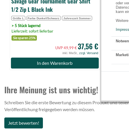
Savage Gear Tournament Gear Shirt
oder ve
1/2 Zip L Black Ink
Datensc
kann ei
Größe L
Farbe Dunkel/Schwarz
Jahreszeit Sommer
Weitere
> 5 Stück lagernd
Impres
Lieferzeit: sofort lieferbar
Sie sparen 25%
Notwen
37,56 €
UVP 49,99 €
inkl. MwSt.,
zzgl. Versand
Marketi
In den Warenkorb
Ihre Meinung ist uns wichtig!
Schreiben Sie die erste Bewertung zu diesem Produkt und teilen
Veröffentlichung freigegeben werden müssen.
Jetzt bewerten!