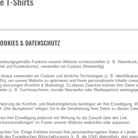
e T-Shirts
OOKIES & DATENSCHUTZ
ordnungsgemäße Funktion unserer Website sicherzustellen (z. B. Warenkorb,
tel und Kundenkonto), verwenden wir Cookies (Notwendig).
 hinaus verwenden wir Cookies und ähnliche Technologien (z. B. Identifikator
Ds), um unsere Website zu optimieren und Ihnen personalisierte Inhalte sowi
 anzuzeigen (Komfort & Marketing). Zu diesen Zwecken können Ihre Daten 
bieter (z. B. Suchmaschinen, soziale Netzwerke oder Werbepartner) weitergeg
 Nutzung der Komfort- und Marketingdienste benötigen wir Ihre Einwilligung. M
f „Alle akzeptieren“ willigen Sie in die Verarbeitung Ihrer Daten zu diesen Zw
en Ihre Einwilligung jederzeit mit Wirkung für die Zukunft über den Link
chutzeinstellungen“ im Footer unserer Website widerrufen oder anpassen.
eachten Sie: Einige Anbieter können Ihre personenbezogenen Daten in Länder
lb des Europäischen Wirtschaftsraums (z. B. die USA) übermitteln, dort spei