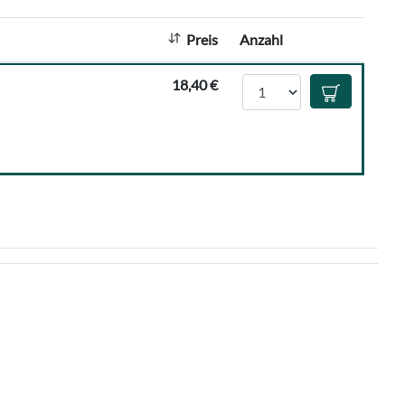
l
:
Preis
Anzahl
Anzahl
18,40 €
In den Waren