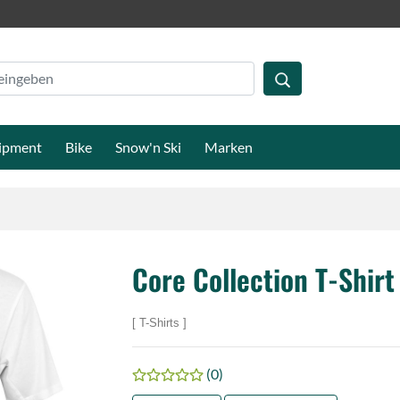
ipment
Bike
Snow'n Ski
Marken
Core Collection T-Shirt
T-Shirts
(0)