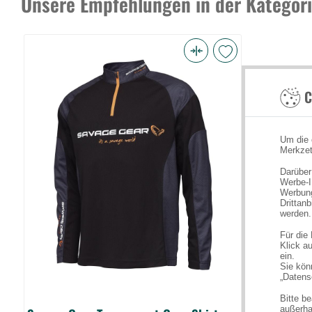
Unsere Empfehlungen in der Kategori
Savage
Gear
C
Tournament
Gear
Shirt
Um die 
1/2
Merkzet
Zip
Darüber
L
Werbe-I
Werbung
Black
Drittan
werden.
Ink
(Bild
Für die
Klick au
0)
ein.
Sie könn
„Datens
Bitte b
außerha