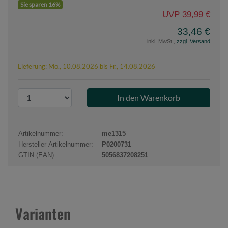
Sie sparen 16%
UVP 39,99 €
33,46 €
inkl. MwSt.,
zzgl. Versand
Lieferung: Mo., 10.08.2026 bis Fr., 14.08.2026
P
r
o
d
Artikelnummer:
me1315
u
Hersteller-Artikelnummer:
P0200731
k
GTIN (EAN):
5056837208251
t
a
n
z
Varianten
a
h