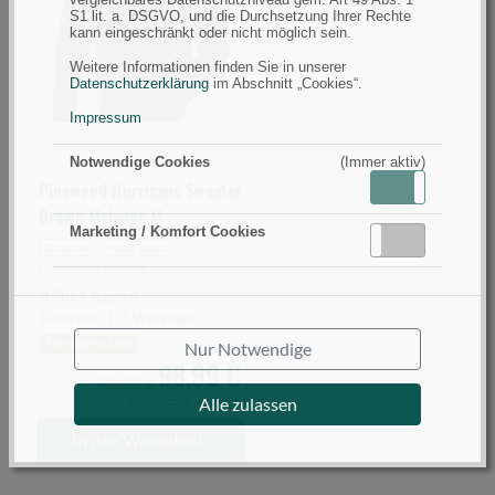
Brown
S1 lit. a. DSGVO, und die Durchsetzung Ihrer Rechte
kann eingeschränkt oder nicht möglich sein.
Melange
M
Weitere Informationen finden Sie in unserer
Datenschutzerklärung
im Abschnitt „Cookies“.
(Bild
0)
Impressum
Notwendige Cookies
(Immer aktiv)
Pinewood Hurricane Sweater
Aktiv
Inaktiv
Brown Melange M
Marketing / Komfort Cookies
Aktiv
Inaktiv
Größe M
Farbe Braun
Jahreszeit Winter
3 Stück lagernd
Lieferzeit: 1-3 Werktage
Sie sparen 18%
Nur Notwendige
98,99 €
119,99 €
Alle zulassen
inkl. MwSt.,
zzgl. Versand
In den Warenkorb