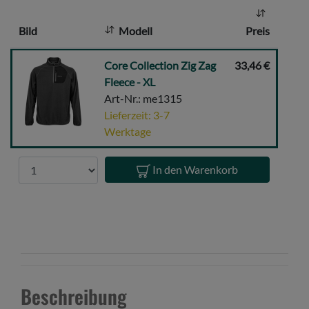
l
Bild
Modell
Preis
:
Core
Core Collection Zig Zag
33,46 €
Collection
Fleece - XL
Zig
Art-Nr.: me1315
Zag
Lieferzeit: 3-7
Fleece
Werktage
-
XL
Anzahl
In den Warenkorb
Beschreibung