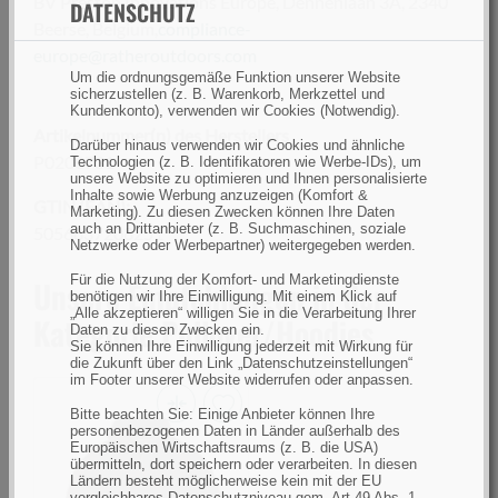
BV Preston Innovations Europe, Dennenlaan 3A, 2340
DATENSCHUTZ
Beerse, Belgium,
compliance-
europe@ratheroutdoors.com
Um die ordnungsgemäße Funktion unserer Website
sicherzustellen (z. B. Warenkorb, Merkzettel und
Kundenkonto), verwenden wir Cookies (Notwendig).
Artikelnummer(n) des Herstellers
Darüber hinaus verwenden wir Cookies und ähnliche
P0200731
Technologien (z. B. Identifikatoren wie Werbe-IDs), um
unsere Website zu optimieren und Ihnen personalisierte
Inhalte sowie Werbung anzuzeigen (Komfort &
GTIN (EAN):
Marketing). Zu diesen Zwecken können Ihre Daten
auch an Drittanbieter (z. B. Suchmaschinen, soziale
5056837208251
Netzwerke oder Werbepartner) weitergegeben werden.
Für die Nutzung der Komfort- und Marketingdienste
Unsere Empfehlungen in der
benötigen wir Ihre Einwilligung. Mit einem Klick auf
„Alle akzeptieren“ willigen Sie in die Verarbeitung Ihrer
Kategorie Pullover/Hoodies
Daten zu diesen Zwecken ein.
Sie können Ihre Einwilligung jederzeit mit Wirkung für
die Zukunft über den Link „Datenschutzeinstellungen“
im Footer unserer Website widerrufen oder anpassen.
Bitte beachten Sie: Einige Anbieter können Ihre
Pinewood
personenbezogenen Daten in Länder außerhalb des
Europäischen Wirtschaftsraums (z. B. die USA)
Hurricane
übermitteln, dort speichern oder verarbeiten. In diesen
Sweater
Ländern besteht möglicherweise kein mit der EU
vergleichbares Datenschutzniveau gem. Art 49 Abs. 1