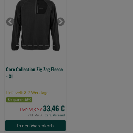
Collection
Zig
Zag
Fleece
Previous
Next
-
XL
(Bild
0)
Core Collection Zig Zag Fleece
- XL
Lieferzeit: 3-7 Werktage
Sie sparen 16%
33,46 €
UVP 39,99 €
inkl. MwSt.,
zzgl. Versand
In den Warenkorb