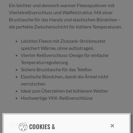
Ein leichter und dennoch warmer Fleecepullover mit
Viertelreißverschluss und Waffelstruktur. Mit einer
Brusttasche für das Handy und elastischen Bündchen –
die perfekte Zwischenschicht für kühlere Temperaturen.
Leichtes Fleece mit Zickzack-Strickmuster
speichert Wärme, ohne aufzutragen.
Viertel-Reißverschluss-Design für einfache
Temperaturregulierung
Sichere Brusttasche für das Telefon
Elastische Bündchen, damit die Ärmel nicht
verrutschen
Ideal zum Überziehen bei kühlerem Wetter
Hochwertige YKK-Reißverschlüsse
Hersteller:
×
COOKIES &