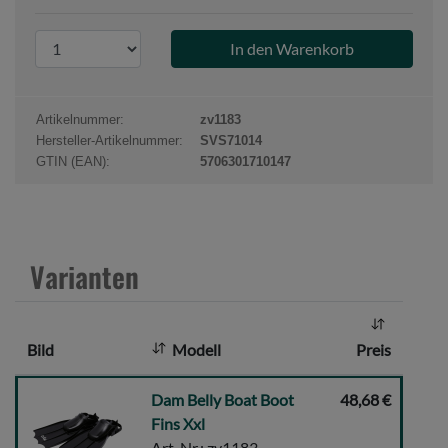
P
r
o
d
Artikelnummer:
zv1183
u
Hersteller-Artikelnummer:
SVS71014
k
GTIN (EAN):
5706301710147
t
a
n
z
Varianten
a
h
l
Bild
Modell
Preis
:
Dam
Dam Belly Boat Boot
48,68 €
Belly
Fins Xxl
Boat
Art-Nr.: zv1183