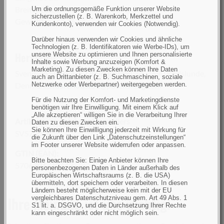
Breite: 23cm
Um die ordnungsgemäße Funktion unserer Website
sicherzustellen (z. B. Warenkorb, Merkzettel und
Gewicht: nur 1,25 kg
Kundenkonto), verwenden wir Cookies (Notwendig).
Darüber hinaus verwenden wir Cookies und ähnliche
Technologien (z. B. Identifikatoren wie Werbe-IDs), um
Hersteller:
unsere Website zu optimieren und Ihnen personalisierte
Inhalte sowie Werbung anzuzeigen (Komfort &
Marketing). Zu diesen Zwecken können Ihre Daten
Svendsen Sport A/S, Drejergangen 3A, 2690 Karlslunde,
auch an Drittanbieter (z. B. Suchmaschinen, soziale
Denmark,
stuart.houston@purefishing.com
Netzwerke oder Werbepartner) weitergegeben werden.
Für die Nutzung der Komfort- und Marketingdienste
benötigen wir Ihre Einwilligung. Mit einem Klick auf
„Alle akzeptieren“ willigen Sie in die Verarbeitung Ihrer
Artikelnummer(n) des Herstellers
Daten zu diesen Zwecken ein.
Sie können Ihre Einwilligung jederzeit mit Wirkung für
SVS71014
die Zukunft über den Link „Datenschutzeinstellungen“
im Footer unserer Website widerrufen oder anpassen.
GTIN (EAN):
Bitte beachten Sie: Einige Anbieter können Ihre
5706301710147
personenbezogenen Daten in Länder außerhalb des
Europäischen Wirtschaftsraums (z. B. die USA)
übermitteln, dort speichern oder verarbeiten. In diesen
Ländern besteht möglicherweise kein mit der EU
Ihre Meinung ist uns wichtig!
vergleichbares Datenschutzniveau gem. Art 49 Abs. 1
S1 lit. a. DSGVO, und die Durchsetzung Ihrer Rechte
kann eingeschränkt oder nicht möglich sein.