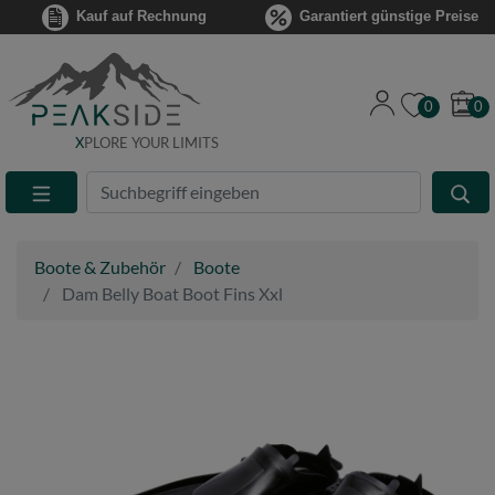
Kauf auf Rechnung
Garantiert günstige Preise
0
0
X
PLORE YOUR LIMITS
Suche
Eingabefeld
Boote & Zubehör
Boote
Dam Belly Boat Boot Fins Xxl