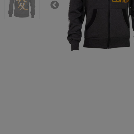
zu
Previous
Doiyo
Hoodie
Gr.
XL