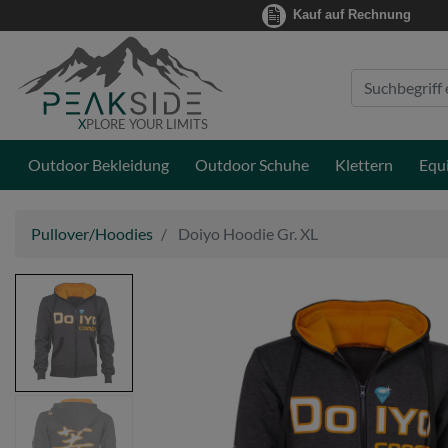
Kauf auf Rechnung
Suche
Eingabefeld
X
PLORE YOUR LIMITS
Outdoor Bekleidung
Outdoor Schuhe
Klettern
Equ
Pullover/Hoodies
Doiyo Hoodie Gr. XL
Bildansicht
0
zu
Doiyo
Hoodie
Gr.
Bildansicht
XL
1