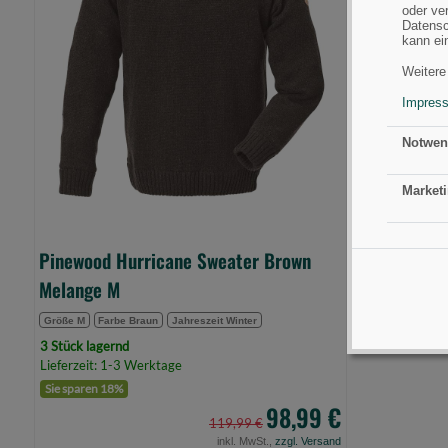
Melange
oder ve
M
Datensc
kann ei
(Bild
0)
Weitere
Impres
Notwen
Marketi
Pinewood Hurricane Sweater Brown
Melange M
Größe M
Farbe Braun
Jahreszeit Winter
3 Stück lagernd
Lieferzeit: 1-3 Werktage
Sie sparen 18%
98,99 €
119,99 €
inkl. MwSt.,
zzgl. Versand