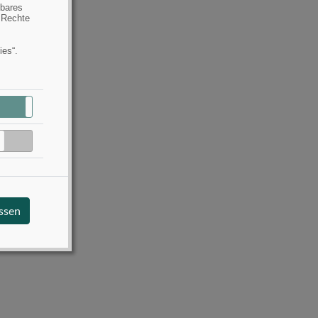
hbares
 Rechte
ies“.
Aktiv
Inaktiv
Inaktiv
assen