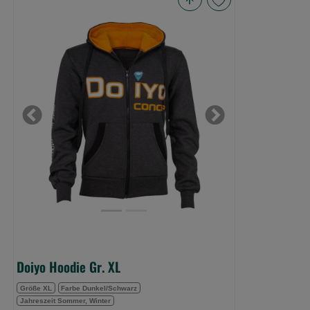
Doiyo
Hoodie
Gr.
XL
(Bild
0)
Previous
Next
Doiyo Hoodie Gr. XL
Größe XL
Farbe Dunkel/Schwarz
Jahreszeit Sommer, Winter