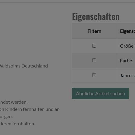
Eigenschaften
Filtern
Eigens
filtern
Größe
nach
Größe
filtern
Farbe
aldsolms Deutschland
nach
Farbe
filtern
Jahresz
nach
Jahreszeit
Ähnliche Artikel suchen
endet werden.
on Kindern fernhalten und an
orgen.
tieren fernhalten.