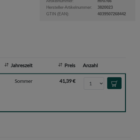
Artikelnummer:
mr0766
t
Hersteller-Artikelnummer:
3820023
a
GTIN (EAN):
4039507268442
n
z
a
h
l
:
Jahreszeit
Preis
Anzahl
Anzahl
Sommer
41,39 €
In den Waren