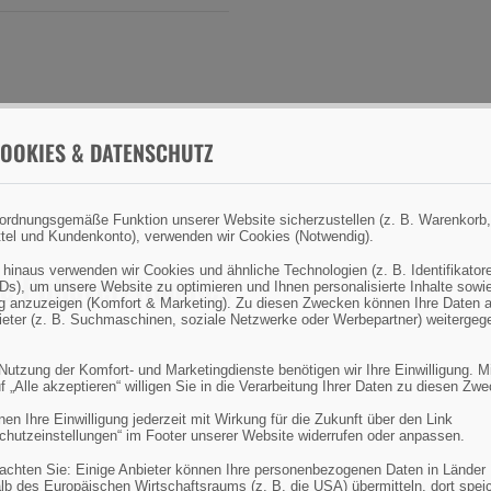
OOKIES & DATENSCHUTZ
ordnungsgemäße Funktion unserer Website sicherzustellen (z. B. Warenkorb,
tel und Kundenkonto), verwenden wir Cookies (Notwendig).
 hinaus verwenden wir Cookies und ähnliche Technologien (z. B. Identifikator
e Pullover/Hoodies
Ds), um unsere Website zu optimieren und Ihnen personalisierte Inhalte sowi
 anzuzeigen (Komfort & Marketing). Zu diesen Zwecken können Ihre Daten 
bieter (z. B. Suchmaschinen, soziale Netzwerke oder Werbepartner) weitergeg
 Nutzung der Komfort- und Marketingdienste benötigen wir Ihre Einwilligung. M
f „Alle akzeptieren“ willigen Sie in die Verarbeitung Ihrer Daten zu diesen Zw
en Ihre Einwilligung jederzeit mit Wirkung für die Zukunft über den Link
chutzeinstellungen“ im Footer unserer Website widerrufen oder anpassen.
eachten Sie: Einige Anbieter können Ihre personenbezogenen Daten in Länder
lb des Europäischen Wirtschaftsraums (z. B. die USA) übermitteln, dort spei