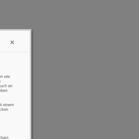
×
en wie
e
auch an
eben
it einem
ecken
chern