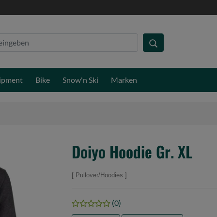
ipment
Bike
Snow'n Ski
Marken
Doiyo Hoodie Gr. XL
Pullover/Hoodies
(0)