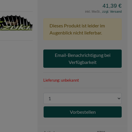
41,39 €
inkl. MwSt.,
zzgl. Versand
e
o
Dieses Produkt ist leider im
Augenblick nicht lieferbar.
Email-Benachrichtigung bei
Verfügbarkeit
Lieferung: unbekannt
P
r
o
d
u
k