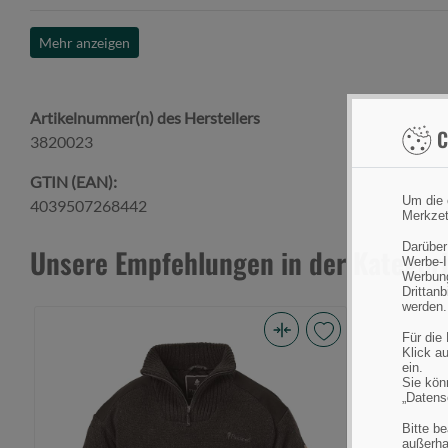
Mehr anzeigen
Artikelnummer(n) des Herstellers
C
3820023
GTIN (EAN):
Um die 
4039507268442
Merkzet
Darüber
Unsere Empfehlungen in der Kategori
Werbe-I
Werbung
Drittan
werden.
Für die
Pinewood
Klick au
ein.
Hurricane
Sie könn
„Datens
Sweater
Brown
Bitte b
außerha