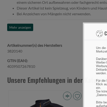
einem sicheren Ort aufbewahren oder fachgerecht ents
Dieser Artikel ist kein Spielzeug, von Kindern und Haus
Bei Anzeichen von Mängeln nicht verwenden.
Mehr anzeigen
C
Artikelnummer(n) des Herstellers
Um die 
3820140
Merkzet
Darüber
GTIN (EAN):
Werbe-I
4039507267810
Werbung
Drittan
werden.
Unsere Empfehlungen in der Kategori
Für die
Klick au
ein.
Sie könn
„Datens
Savage
Bitte b
außerha