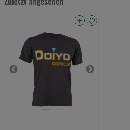
Zuletzt angesehen
Doiyo
T-
Shirt
Logo
anthrazit
Gr.
S
Previous
Next
(Bild
0)