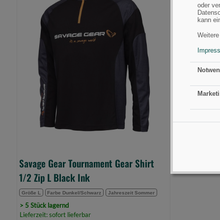
Gear
oder ve
Tournament
Datensc
kann ei
Gear
Shirt
Weitere
1/2
Impres
Zip
L
Notwen
Black
Ink
Marketi
(Bild
0)
Savage Gear Tournament Gear Shirt
1/2 Zip L Black Ink
Größe L
Farbe Dunkel/Schwarz
Jahreszeit Sommer
> 5 Stück lagernd
Lieferzeit: sofort lieferbar