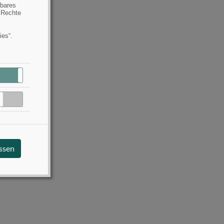
hbares
 Rechte
ies“.
Aktiv
Inaktiv
Inaktiv
assen