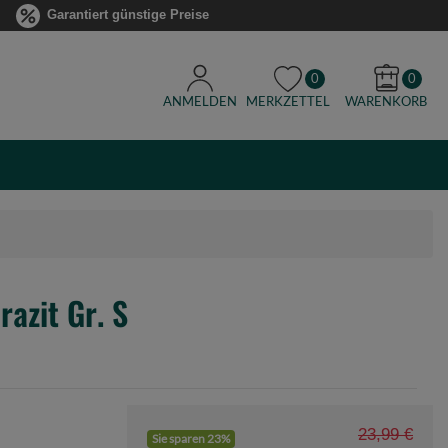
Garantiert günstige Preise
0
0
ANMELDEN
MERKZETTEL
WARENKORB
razit Gr. S
23,99 €
Sie sparen 23%