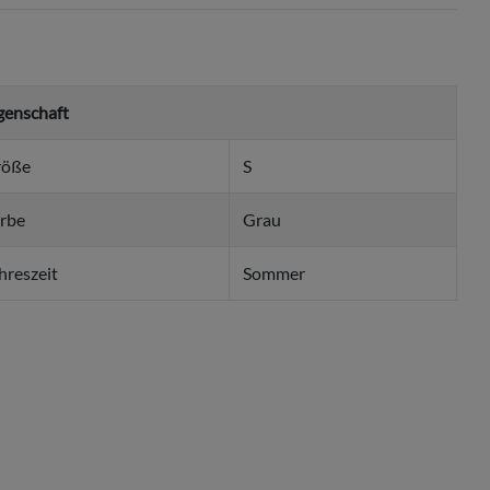
genschaft
röße
S
rbe
Grau
hreszeit
Sommer