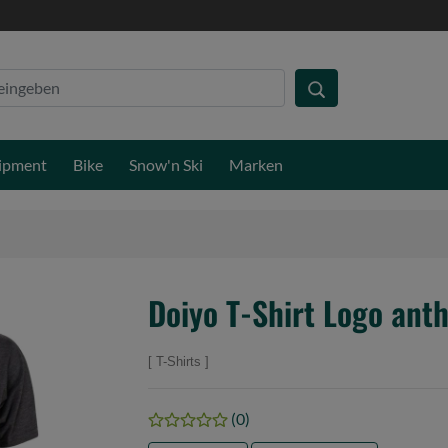
ipment
Bike
Snow'n Ski
Marken
Doiyo T-Shirt Logo anth
T-Shirts
(0)