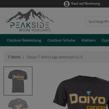
Kauf auf Rechnung
Suche
Eingabefeld
X
PLORE YOUR LIMITS
Outdoor Bekleidung
Outdoor Schuhe
Klettern
Equ
T-Shirts
Doiyo T-Shirt Logo anthrazit Gr. S
Bildansicht
0
zu
Doiyo
T-
Shirt
Bildansicht
Logo
1