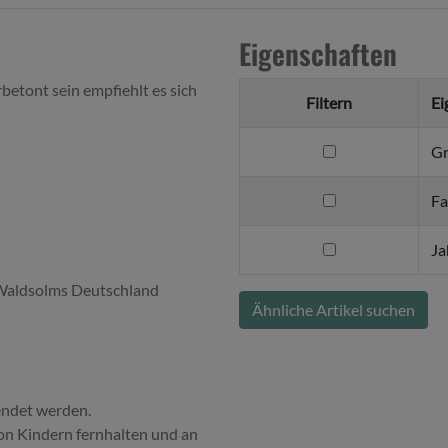
Eigenschaften
erbetont sein empfiehlt es sich
Filtern
Ei
filtern
G
nach
Größe
filtern
Fa
nach
Farbe
filtern
Ja
nach
aldsolms Deutschland
Jahreszeit
Ähnliche Artikel suchen
endet werden.
on Kindern fernhalten und an