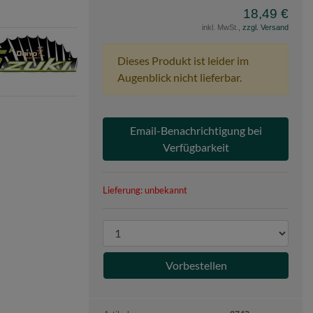
18,49 €
inkl. MwSt.,
zzgl. Versand
e
o
Dieses Produkt ist leider im
Augenblick nicht lieferbar.
Email-Benachrichtigung bei
Verfügbarkeit
Lieferung: unbekannt
P
r
o
d
u
k