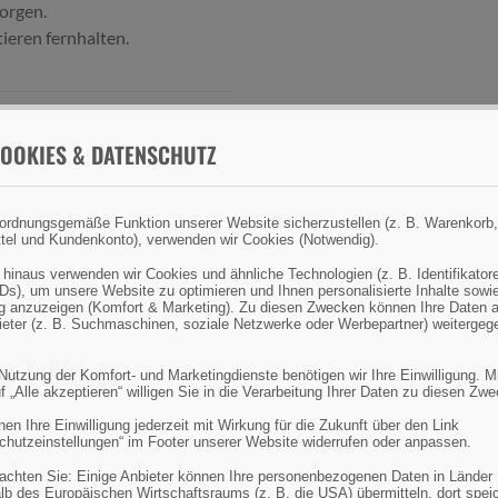
orgen.
tieren fernhalten.
OOKIES & DATENSCHUTZ
ordnungsgemäße Funktion unserer Website sicherzustellen (z. B. Warenkorb,
tel und Kundenkonto), verwenden wir Cookies (Notwendig).
 hinaus verwenden wir Cookies und ähnliche Technologien (z. B. Identifikator
Ds), um unsere Website zu optimieren und Ihnen personalisierte Inhalte sowi
 anzuzeigen (Komfort & Marketing). Zu diesen Zwecken können Ihre Daten 
bieter (z. B. Suchmaschinen, soziale Netzwerke oder Werbepartner) weitergeg
e T-Shirts
 Nutzung der Komfort- und Marketingdienste benötigen wir Ihre Einwilligung. M
f „Alle akzeptieren“ willigen Sie in die Verarbeitung Ihrer Daten zu diesen Zw
en Ihre Einwilligung jederzeit mit Wirkung für die Zukunft über den Link
chutzeinstellungen“ im Footer unserer Website widerrufen oder anpassen.
eachten Sie: Einige Anbieter können Ihre personenbezogenen Daten in Länder
lb des Europäischen Wirtschaftsraums (z. B. die USA) übermitteln, dort spei