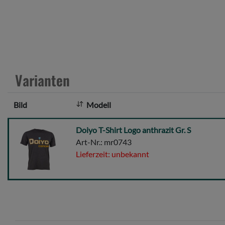
Varianten
Bild
Modell
Doiyo
Doiyo T-Shirt Logo anthrazit Gr. S
T-
Art-Nr.: mr0743
Shirt
Lieferzeit: unbekannt
Logo
anthrazit
Gr.
S