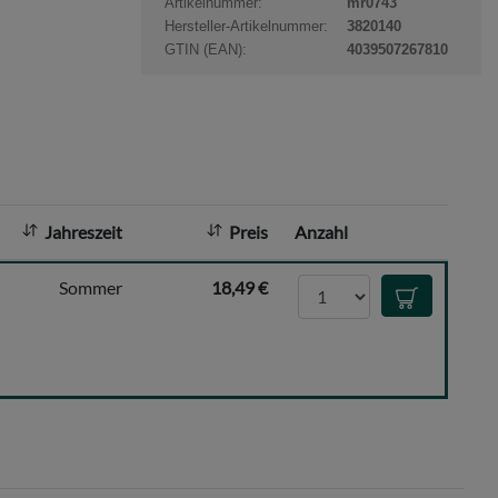
Artikelnummer:
mr0743
t
Hersteller-Artikelnummer:
3820140
a
GTIN (EAN):
4039507267810
n
z
a
h
l
:
Jahreszeit
Preis
Anzahl
Anzahl
Sommer
18,49 €
In den Waren