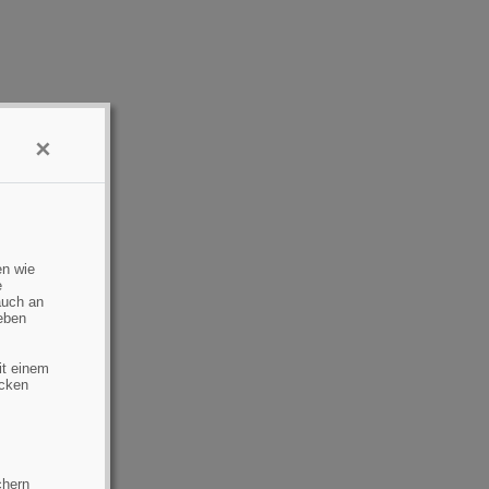
×
en wie
e
auch an
eben
it einem
ecken
chern