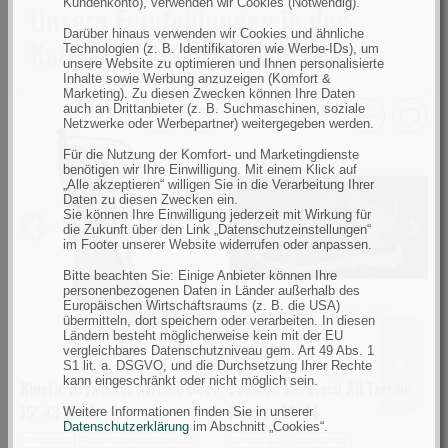
Kundenkonto), verwenden wir Cookies (Notwendig).
Unsere Empfehlungen in der
Darüber hinaus verwenden wir Cookies und ähnliche
Kategorie Verschiedene Schuhe
Technologien (z. B. Identifikatoren wie Werbe-IDs), um
unsere Website zu optimieren und Ihnen personalisierte
Inhalte sowie Werbung anzuzeigen (Komfort &
Marketing). Zu diesen Zwecken können Ihre Daten
auch an Drittanbieter (z. B. Suchmaschinen, soziale
Netzwerke oder Werbepartner) weitergegeben werden.
Kinetic
Preston
Für die Nutzung der Komfort- und Marketingdienste
Drywalker
Duratech
benötigen wir Ihre Einwilligung. Mit einem Klick auf
Xtreme
All
„Alle akzeptieren“ willigen Sie in die Verarbeitung Ihrer
Daten zu diesen Zwecken ein.
Boot
Terrain
Sie können Ihre Einwilligung jederzeit mit Wirkung für
die Zukunft über den Link „Datenschutzeinstellungen“
15"
Boots
Previous
Next
Previous
Next
im Footer unserer Website widerrufen oder anpassen.
43
-
Bitte beachten Sie: Einige Anbieter können Ihre
Black
10/44
personenbezogenen Daten in Länder außerhalb des
(Bild
(Bild
Europäischen Wirtschaftsraums (z. B. die USA)
übermitteln, dort speichern oder verarbeiten. In diesen
0)
0)
Ländern besteht möglicherweise kein mit der EU
vergleichbares Datenschutzniveau gem. Art 49 Abs. 1
S1 lit. a. DSGVO, und die Durchsetzung Ihrer Rechte
kann eingeschränkt oder nicht möglich sein.
Kinetic Drywalker Xtreme Boot
Preston Duratech All Terrain
15" 43 Black
Boots - 10/44
Weitere Informationen finden Sie in unserer
Datenschutzerklärung
im Abschnitt „Cookies“.
Größe 43
Farbe Dunkel/Schwarz
Größe 44
Farbe Grau