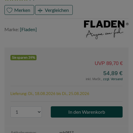
Merken
Vergleichen
Marke
Fladen
Marke:
[Fladen]
Sie sparen 39%
UVP 89,70 €
54,89 €
inkl. MwSt.,
zzgl. Versand
Lieferung: Di., 18.08.2026 bis Di., 25.08.2026
P
r
o
d
Artikelnummer:
mh0817