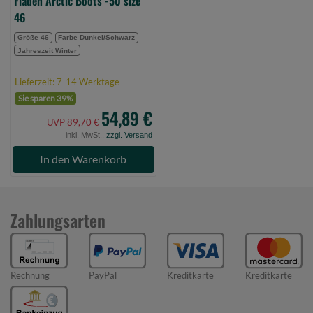
Fladen Arctic Boots -50 size
46
Größe 46
Farbe Dunkel/Schwarz
Jahreszeit Winter
Lieferzeit: 7-14 Werktage
Sie sparen 39%
54,89 €
UVP 89,70 €
inkl. MwSt.,
zzgl. Versand
In den Warenkorb
Zahlungsarten
Rechnung
PayPal
Kreditkarte
Kreditkarte