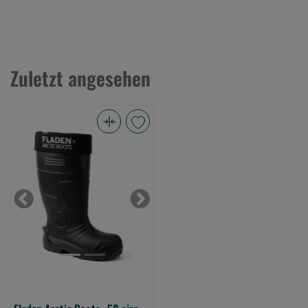
Zuletzt angesehen
Fladen
Arctic
Boots
-50
size
Previous
Next
46
(Bild
0)