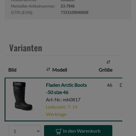
u
Hersteller-Artikelnummer:
23-7946
k
GTIN (EAN):
7333109040008
t
a
n
z
Varianten
a
h
l
Bild
Modell
Größe
:
Fladen
Fladen Arctic Boots
46
Dunkel
Arctic
-50 size 46
Boots
Art-Nr.: mh0817
-50
Lieferzeit: 7-14
size
Werktage
46
Anzahl
In den Warenkorb