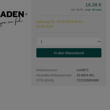
16,39 €
inkl. MwSt.,
zzgl. Versand
e
n
Lieferung: Di., 18.08.2026 bis Di.,
25.08.2026
P
r
o
d
u
k
Artikelnummer:
mh0873
t
Hersteller-Artikelnummer:
22-8264-4XL
a
GTIN (EAN):
7333109050489
n
z
a
h