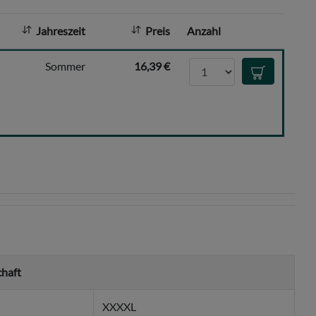
l
:
Jahreszeit
Preis
Anzahl
Anzahl
Sommer
16,39 €
In den Waren
chaft
XXXXL