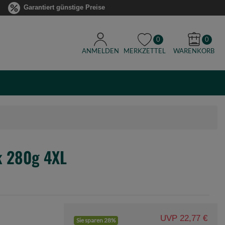
Garantiert günstige Preise
0
0
ANMELDEN
MERKZETTEL
WARENKORB
k 280g 4XL
UVP 22,77 €
Sie sparen 28%