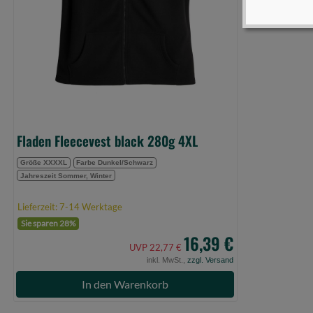
Fladen Fleecevest black 280g 4XL
Größe XXXXL
Farbe Dunkel/Schwarz
Jahreszeit Sommer, Winter
Lieferzeit: 7-14 Werktage
Sie sparen 28%
16,39 €
UVP 22,77 €
inkl. MwSt.,
zzgl. Versand
In den Warenkorb