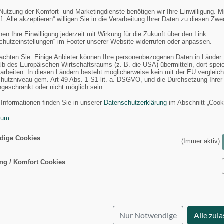
 Nutzung der Komfort- und Marketingdienste benötigen wir Ihre Einwilligung. M
f „Alle akzeptieren“ willigen Sie in die Verarbeitung Ihrer Daten zu diesen Zw
en Ihre Einwilligung jederzeit mit Wirkung für die Zukunft über den Link
chutzeinstellungen“ im Footer unserer Website widerrufen oder anpassen.
eachten Sie: Einige Anbieter können Ihre personenbezogenen Daten in Länder
lb des Europäischen Wirtschaftsraums (z. B. die USA) übermitteln, dort spei
rarbeiten. In diesen Ländern besteht möglicherweise kein mit der EU vergleic
hutzniveau gem. Art 49 Abs. 1 S1 lit. a. DSGVO, und die Durchsetzung Ihrer
ngeschränkt oder nicht möglich sein.
 Informationen finden Sie in unserer
Datenschutzerklärung
im Abschnitt „Cook
sum
dige Cookies
(Immer aktiv)
ng / Komfort Cookies
Aktiv
Nur Notwendige
Alle zul