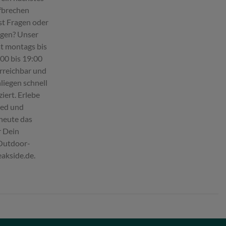
fbrechen
st Fragen oder
egen? Unser
st montags bis
:00 bis 19:00
erreichbar und
liegen schnell
iert. Erlebe
ied und
 heute das
r Dein
 Outdoor-
eakside.de.