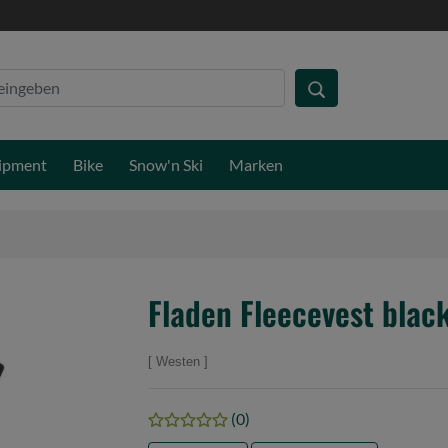
ipment
Bike
Snow'n Ski
Marken
Fladen Fleecevest blac
Westen
(0)