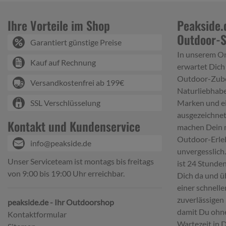
Ihre Vorteile im Shop
Peakside.
Outdoor-
Garantiert günstige Preise
In unserem O
Kauf auf Rechnung
erwartet Dich
Outdoor-Zube
Versandkostenfrei ab 199€
Naturliebhabe
SSL Verschlüsselung
Marken und e
ausgezeichnet
Kontakt und Kundenservice
machen Dein 
Outdoor-Erle
info@peakside.de
unvergesslich
Unser Serviceteam ist montags bis freitags
ist 24 Stunden
von 9:00 bis 19:00 Uhr erreichbar.
Dich da und ü
einer schnell
zuverlässigen 
peakside.de - Ihr Outdoorshop
damit Du ohn
Kontaktformular
Wartezeit in 