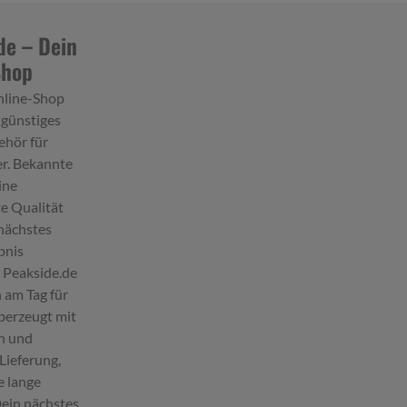
de – Dein
Shop
nline-Shop
 günstiges
hör für
r. Bekannte
ine
e Qualität
nächstes
bnis
. Peakside.de
 am Tag für
berzeugt mit
en und
Lieferung,
e lange
Dein nächstes