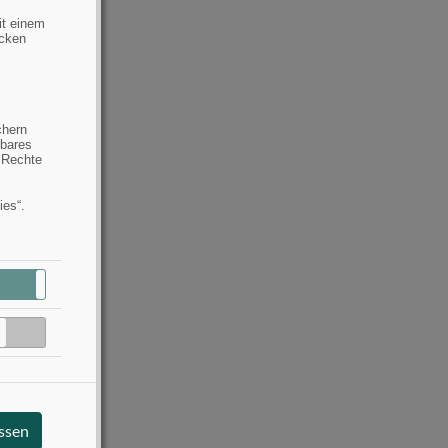
it einem
ecken
chern
hbares
 Rechte
ies“.
Aktiv
Inaktiv
Inaktiv
assen