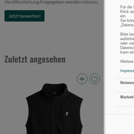
Veröffentlichung freigegeben werden müssen.
Für die
Klick au
Jetzt bewerten!
ein.
Sie könn
„Datens
Bitte b
außerha
oder ve
Datensc
kann ei
Zuletzt angesehen
Weitere
Impres
Notwen
Fladen
Fleecevest
Marketi
black
280g
4XL
(Bild
0)