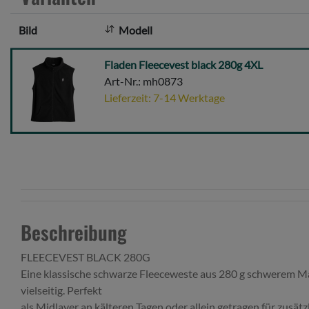
Bild
Modell
Fladen
Fladen Fleecevest black 280g 4XL
Fleecevest
Art-Nr.: mh0873
black
Lieferzeit: 7-14 Werktage
280g
4XL
Beschreibung
FLEECEVEST BLACK 280G
Eine klassische schwarze Fleeceweste aus 280 g schwerem Mat
vielseitig. Perfekt
als Midlayer an kälteren Tagen oder allein getragen für zusä