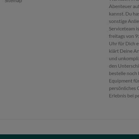
Sitemap
Abenteuer au
kannst. Du ha
sonstige Anli
Serviceteam i
freitags von 9
Uhr für Dich 
klärt Deine An
und unkompliz
den Untersch
bestelle noch
Equipment fü
persönliches
Erlebnis bei p