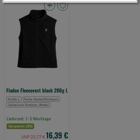
Fladen
Fleecevest
black
280g
L
(Bild
0)
Fladen Fleecevest black 280g L
Größe L
Farbe Dunkel/Schwarz
Jahreszeit Sommer, Winter
Lieferzeit: 1-3 Werktage
Sie sparen 28%
16,39 €
UVP 22,77 €