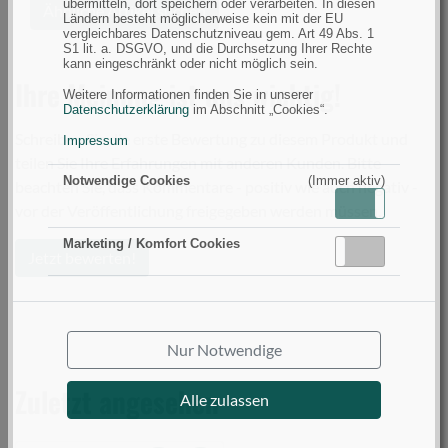
übermitteln, dort speichern oder verarbeiten. In diesen
Ähnliche Artikel suchen
Ländern besteht möglicherweise kein mit der EU
vergleichbares Datenschutzniveau gem. Art 49 Abs. 1
S1 lit. a. DSGVO, und die Durchsetzung Ihrer Rechte
kann eingeschränkt oder nicht möglich sein.
Ihre Meinung ist uns wichtig!
Weitere Informationen finden Sie in unserer
Datenschutzerklärung
im Abschnitt „Cookies“.
Schreiben Sie die erste Bewertung zu diesem Produkt und
Impressum
teilen Sie Ihre Erfahrungen mit anderen Kunden. Bitte
Notwendige Cookies
(Immer aktiv)
beachten Sie, dass Kommentare - positiv wie auch negativ -
Aktiv
Inaktiv
vor der Veröffentlichung freigegeben werden müssen.
Marketing / Komfort Cookies
Aktiv
Inaktiv
Jetzt bewerten!
Nur Notwendige
Zuletzt angesehen
Alle zulassen