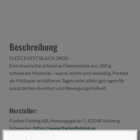
Beschreibung
FLEECEVEST BLACK 280G
Eine klassische schwarze Fleeceweste aus 280 g
schwerem Material – warm, leicht und vielseitig. Perfekt
als Midlayer an kälteren Tagen oder allein getragen für
zusätzlichen Komfort und Bewegungsfreiheit.
Hersteller:
Fladen Fishing AB, Honungsgatan 5, 43248 Varberg,
Schweden,
https://www.fladenfishing.se
,
info@fladenfishing.se