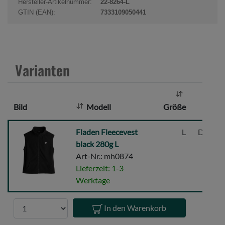
Hersteller-Artikelnummer:
22-8264-L
k
GTIN (EAN):
7333109050441
t
a
n
z
Varianten
a
h
l
Bild
Modell
Größe
:
Fladen
Fladen Fleecevest
L
Dunkel
Fleecevest
black 280g L
black
Art-Nr.: mh0874
280g
Lieferzeit: 1-3
L
Werktage
Anzahl
In den Warenkorb