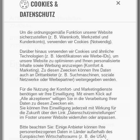
×
COOKIES &
DATENSCHUTZ
Artikelnummer(n) des Herstellers
22-8264-L
Um die ordnungsgemäße Funktion unserer Website
sicherzustellen (z. B. Warenkorb, Merkzettel und
GTIN (EAN):
Kundenkonto), verwenden wir Cookies (Notwendig).
7333109050441
Darüber hinaus verwenden wir Cookies und ähnliche
Technologien (z. B. Identifikatoren wie Werbe-IDs), um
Eigenschaften
unsere Website zu optimieren und Ihnen personalisierte
Inhalte sowie Werbung anzuzeigen (Komfort &
Marketing). Zu diesen Zwecken können Ihre Daten
auch an Drittanbieter (z. B. Suchmaschinen, soziale
Filtern
Eigenschaft
Netzwerke oder Werbepartner) weitergegeben werden.
Für die Nutzung der Komfort- und Marketingdienste
filtern
Größe
L
benötigen wir Ihre Einwilligung. Mit einem Klick auf
„Alle akzeptieren“ willigen Sie in die Verarbeitung Ihrer
nach
Daten zu diesen Zwecken ein.
Größe
Sie können Ihre Einwilligung jederzeit mit Wirkung für
filtern
Farbe
Dunkel/Schwarz
die Zukunft über den Link „Datenschutzeinstellungen“
nach
im Footer unserer Website widerrufen oder anpassen.
Farbe
filtern
Jahreszeit
Sommer, Winter
Bitte beachten Sie: Einige Anbieter können Ihre
nach
personenbezogenen Daten in Länder außerhalb des
Europäischen Wirtschaftsraums (z. B. die USA)
Jahreszeit