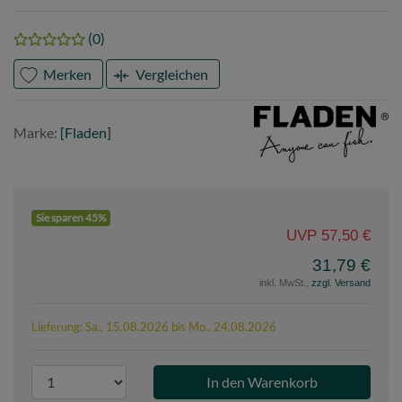
(0)
Merken
Vergleichen
Marke
Fladen
Marke:
[Fladen]
Sie sparen 45%
UVP 57,50 €
31,79 €
inkl. MwSt.,
zzgl. Versand
Lieferung: Sa., 15.08.2026 bis Mo., 24.08.2026
P
r