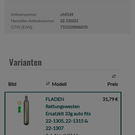
o
d
Artikelnummer:
zh0144
u
Hersteller-Artikelnummer:
22-330201
k
GTIN (EAN):
7333109006035
t
a
n
z
Varianten
a
h
l
Bild
Modell
Preis
:
FLADEN
FLADEN
31,79 €
Rettungswesten
Rettungswesten
Ersatzkit
Ersatzkit 33g auto fits
33g
22-1305, 22-1315 &
auto
22-1307
fits