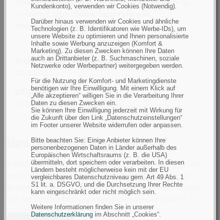
Fladen Fishing AB, Honungsgatan 5, 43248 Varberg,
Kundenkonto), verwenden wir Cookies (Notwendig).
Schweden,
https://www.fladenfishing.se
,
Darüber hinaus verwenden wir Cookies und ähnliche
info@fladenfishing.se
Technologien (z. B. Identifikatoren wie Werbe-IDs), um
unsere Website zu optimieren und Ihnen personalisierte
Inhalte sowie Werbung anzuzeigen (Komfort &
Marketing). Zu diesen Zwecken können Ihre Daten
auch an Drittanbieter (z. B. Suchmaschinen, soziale
Artikelnummer(n) des Herstellers
Netzwerke oder Werbepartner) weitergegeben werden.
22-330201
Für die Nutzung der Komfort- und Marketingdienste
benötigen wir Ihre Einwilligung. Mit einem Klick auf
GTIN (EAN):
„Alle akzeptieren“ willigen Sie in die Verarbeitung Ihrer
7333109006035
Daten zu diesen Zwecken ein.
Sie können Ihre Einwilligung jederzeit mit Wirkung für
die Zukunft über den Link „Datenschutzeinstellungen“
im Footer unserer Website widerrufen oder anpassen.
Ihre Meinung ist uns wichtig!
Bitte beachten Sie: Einige Anbieter können Ihre
personenbezogenen Daten in Länder außerhalb des
Europäischen Wirtschaftsraums (z. B. die USA)
Schreiben Sie die erste Bewertung zu diesem Produkt und
übermitteln, dort speichern oder verarbeiten. In diesen
Ländern besteht möglicherweise kein mit der EU
teilen Sie Ihre Erfahrungen mit anderen Kunden. Bitte
vergleichbares Datenschutzniveau gem. Art 49 Abs. 1
S1 lit. a. DSGVO, und die Durchsetzung Ihrer Rechte
beachten Sie, dass Kommentare - positiv wie auch negativ -
kann eingeschränkt oder nicht möglich sein.
vor der Veröffentlichung freigegeben werden müssen.
Weitere Informationen finden Sie in unserer
Datenschutzerklärung
im Abschnitt „Cookies“.