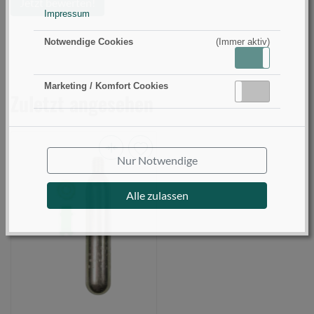
Jetzt bewerten!
Impressum
Notwendige Cookies
(Immer aktiv)
Aktiv
Inaktiv
Marketing / Komfort Cookies
Aktiv
Inaktiv
Zuletzt angesehen
Nur Notwendige
FLADEN
Rettungswesten
Alle zulassen
Ersatzkit
33g
auto
fits
22-
1305,
22-