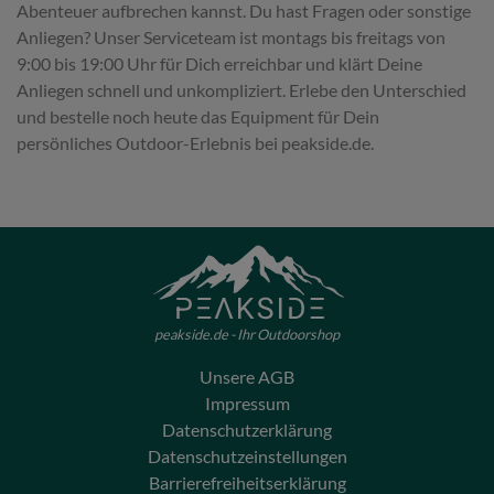
Abenteuer aufbrechen kannst. Du hast Fragen oder sonstige
Anliegen? Unser Serviceteam ist montags bis freitags von
9:00 bis 19:00 Uhr für Dich erreichbar und klärt Deine
Anliegen schnell und unkompliziert. Erlebe den Unterschied
und bestelle noch heute das Equipment für Dein
persönliches Outdoor-Erlebnis bei peakside.de.
peakside.de - Ihr Outdoorshop
Unsere AGB
Impressum
Datenschutzerklärung
Datenschutzeinstellungen
Barrierefreiheitserklärung