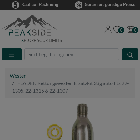
Kauf auf Rechnung
Garantiert günstige Preise
0
0
X
PLORE YOUR LIMITS
Suche
Eingabefeld
Westen
FLADEN Rettungswesten Ersatzkit 33g auto fits 22-
1305, 22-1315 & 22-1307