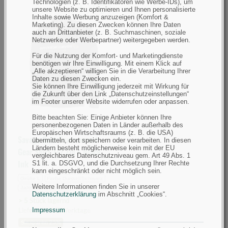
Technologien (z. B. Identifikatoren wie Werbe-IDs), um
unsere Website zu optimieren und Ihnen personalisierte
Inhalte sowie Werbung anzuzeigen (Komfort &
Savage
Marketing). Zu diesen Zwecken können Ihre Daten
Gear
auch an Drittanbieter (z. B. Suchmaschinen, soziale
Netzwerke oder Werbepartner) weitergegeben werden.
Tournament
Gear
Für die Nutzung der Komfort- und Marketingdienste
benötigen wir Ihre Einwilligung. Mit einem Klick auf
Shirt
„Alle akzeptieren“ willigen Sie in die Verarbeitung Ihrer
Daten zu diesen Zwecken ein.
1/2
Sie können Ihre Einwilligung jederzeit mit Wirkung für
Zip
die Zukunft über den Link „Datenschutzeinstellungen“
im Footer unserer Website widerrufen oder anpassen.
L
Black
Bitte beachten Sie: Einige Anbieter können Ihre
personenbezogenen Daten in Länder außerhalb des
Ink
Europäischen Wirtschaftsraums (z. B. die USA)
Savage Gear Tournament
übermitteln, dort speichern oder verarbeiten. In diesen
(Bild
Ländern besteht möglicherweise kein mit der EU
Gear Shirt 1/2 Zip L Black
0)
vergleichbares Datenschutzniveau gem. Art 49 Abs. 1
Ink
S1 lit. a. DSGVO, und die Durchsetzung Ihrer Rechte
kann eingeschränkt oder nicht möglich sein.
Größe L
Farbe Dunkel/Schwarz
Weitere Informationen finden Sie in unserer
Jahreszeit Sommer
Datenschutzerklärung
im Abschnitt „Cookies“.
> 5 Stück lagernd
Impressum
Lieferzeit: 1-3 Werktage
Sie sparen 25%