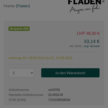
Fladen
Marke:
[Fladen]
Sie sparen 28%
UVP 46,00 €
33,14 €
inkl. MwSt.,
zzgl. Versand
Lieferung: Di., 18.08.2026 bis Di., 25.08.2026
P
r
o
d
Artikelnummer:
mh0766
u
Hersteller-Artikelnummer:
22-8522-M
k
GTIN (EAN):
7333109038036
t