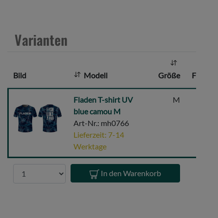
a
n
z
Varianten
a
h
l
Bild
Modell
Größe
Farbe
:
Fladen
Fladen T-shirt UV
M
Blau
T-
blue camou M
shirt
Art-Nr.: mh0766
UV
Lieferzeit: 7-14
blue
Werktage
camou
M
Anzahl
In den Warenkorb