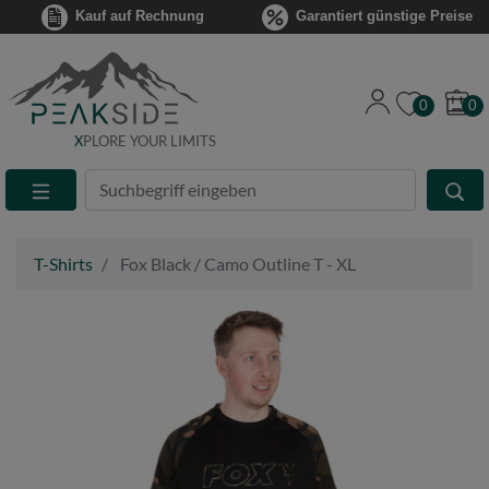
Kauf auf Rechnung
Garantiert günstige Preise
0
0
X
PLORE YOUR LIMITS
Suche
Eingabefeld
T-Shirts
Fox Black / Camo Outline T - XL