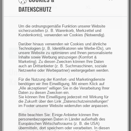
filtern
Größe
XL
DATENSCHUTZ
nach
Größe
filtern
Farbe
Oliv/grün
Um die ordnungsgemäße Funktion unserer Website
nach
sicherzustellen (z. B. Warenkorb, Merkzettel und
Farbe
filtern
Jahreszeit
Sommer
Kundenkonto), verwenden wir Cookies (Notwendig).
nach
Darüber hinaus verwenden wir Cookies und ähnliche
Technologien (z. B. Identifikatoren wie Werbe-IDs), um
Jahreszeit
Ähnliche Artikel suchen
unsere Website zu optimieren und Ihnen personalisierte
Inhalte sowie Werbung anzuzeigen (Komfort &
Marketing). Zu diesen Zwecken können Ihre Daten
auch an Drittanbieter (z. B. Suchmaschinen, soziale
Unsere Empfehlungen in der
Netzwerke oder Werbepartner) weitergegeben werden.
Kategorie T-Shirts
Für die Nutzung der Komfort- und Marketingdienste
benötigen wir Ihre Einwilligung. Mit einem Klick auf
„Alle akzeptieren“ willigen Sie in die Verarbeitung Ihrer
Daten zu diesen Zwecken ein.
Sie können Ihre Einwilligung jederzeit mit Wirkung für
die Zukunft über den Link „Datenschutzeinstellungen“
im Footer unserer Website widerrufen oder anpassen.
Savage
Gear
Bitte beachten Sie: Einige Anbieter können Ihre
personenbezogenen Daten in Länder außerhalb des
Tournament
Europäischen Wirtschaftsraums (z. B. die USA)
Gear
übermitteln, dort speichern oder verarbeiten. In diesen