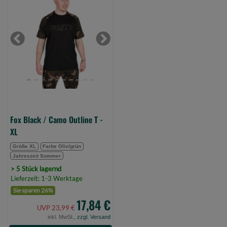
Black
/
Camo
Outline
Previous
Next
T
-
XL
(Bild
0)
Fox Black / Camo Outline T -
XL
Größe XL
Farbe Oliv/grün
Jahreszeit Sommer
> 5 Stück lagernd
Lieferzeit: 1-3 Werktage
Sie sparen 26%
17,84 €
UVP 23,99 €
inkl. MwSt.,
zzgl. Versand