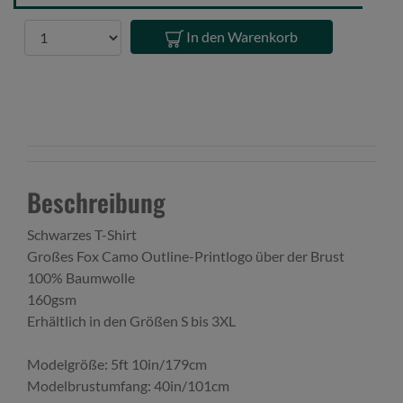
T
-
Anzahl
In den Warenkorb
XL
Beschreibung
Schwarzes T-Shirt
Großes Fox Camo Outline-Printlogo über der Brust
100% Baumwolle
160gsm
Erhältlich in den Größen S bis 3XL
Modelgröße: 5ft 10in/179cm
Modelbrustumfang: 40in/101cm