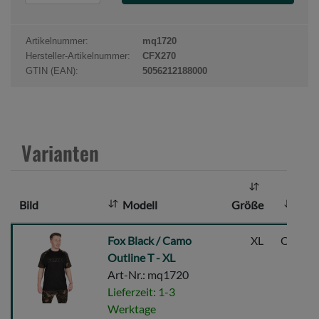
r
o
d
Artikelnummer:
mq1720
u
Hersteller-Artikelnummer:
CFX270
k
GTIN (EAN):
5056212188000
t
a
n
z
Varianten
a
h
l
Bild
Modell
Größe
Far
:
Fox
Fox Black / Camo
XL
Oliv/gr
Black
Outline T - XL
/
Art-Nr.: mq1720
Camo
Lieferzeit: 1-3
Outline
Werktage