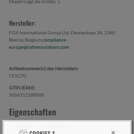
Model trägt die Größe: L
Hersteller:
FOX International Group Ltd, Dennenlaan 3A, 2340
Beerse, Belgium,
compliance-
europe@ratheroutdoors.com
Artikelnummer(n) des Herstellers
CFX270
GTIN (EAN):
5056212188000
Eigenschaften
Filtern
Eigenschaft
×
COOKIES &