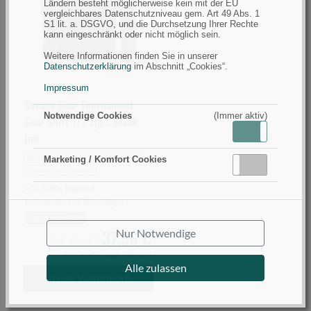
Ländern besteht möglicherweise kein mit der EU
Shirt
vergleichbares Datenschutzniveau gem. Art 49 Abs. 1
1/2
S1 lit. a. DSGVO, und die Durchsetzung Ihrer Rechte
kann eingeschränkt oder nicht möglich sein.
Zip
Weitere Informationen finden Sie in unserer
L
Datenschutzerklärung
im Abschnitt „Cookies“.
Black
Impressum
Ink
Savage Gear Tournament
(Bild
Notwendige Cookies
(Immer aktiv)
Gear Shirt 1/2 Zip L Black
0)
Aktiv
Inaktiv
Ink
Größe L
Farbe Dunkel/Schwarz
Marketing / Komfort Cookies
Aktiv
Inaktiv
Jahreszeit Sommer
> 5 Stück lagernd
Lieferzeit: 1-3 Werktage
Sie sparen 25%
37,56 €
Nur Notwendige
UVP 49,99 €
inkl. MwSt.,
zzgl. Versand
Alle zulassen
In den Warenkorb