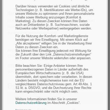
Darüber hinaus verwenden wir Cookies und ähnliche
Technologien (z. B. Identifikatoren wie Werbe-IDs), um
Hersteller:
unsere Website zu optimieren und Ihnen personalisierte
Inhalte sowie Werbung anzuzeigen (Komfort &
FOX International Group Ltd, Dennenlaan 3A, 2340
Marketing). Zu diesen Zwecken können Ihre Daten
auch an Drittanbieter (z. B. Suchmaschinen, soziale
Beerse, Belgium,
compliance-
Netzwerke oder Werbepartner) weitergegeben werden.
europe@ratheroutdoors.com
Für die Nutzung der Komfort- und Marketingdienste
benötigen wir Ihre Einwilligung. Mit einem Klick auf
„Alle akzeptieren“ willigen Sie in die Verarbeitung Ihrer
Daten zu diesen Zwecken ein.
Artikelnummer(n) des Herstellers
Sie können Ihre Einwilligung jederzeit mit Wirkung für
die Zukunft über den Link „Datenschutzeinstellungen“
CFX242
im Footer unserer Website widerrufen oder anpassen.
GTIN (EAN):
Bitte beachten Sie: Einige Anbieter können Ihre
personenbezogenen Daten in Länder außerhalb des
5056212180158
Europäischen Wirtschaftsraums (z. B. die USA)
übermitteln, dort speichern oder verarbeiten. In diesen
Ländern besteht möglicherweise kein mit der EU
Eigenschaften
vergleichbares Datenschutzniveau gem. Art 49 Abs. 1
S1 lit. a. DSGVO, und die Durchsetzung Ihrer Rechte
kann eingeschränkt oder nicht möglich sein.
Filtern
Eigenschaft
Weitere Informationen finden Sie in unserer
Datenschutzerklärung
im Abschnitt „Cookies“.
filtern
Größe
XL