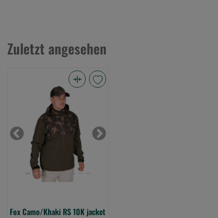
Zuletzt angesehen
Fox
Camo/Khaki
RS
10K
jacket
Previous
Next
-
XL
(Bild
0)
Fox Camo/Khaki RS 10K jacket