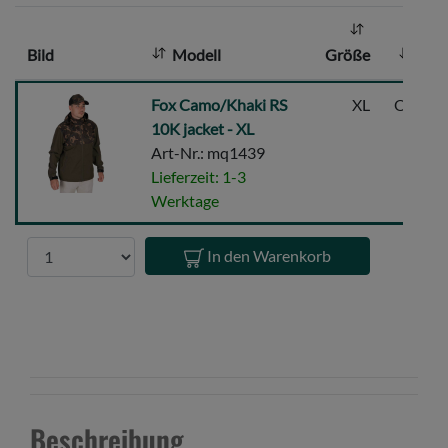
h
l
Bild
Modell
Größe
Far
:
Fox
Fox Camo/Khaki RS
XL
Oliv/gr
Camo/Khaki
10K jacket - XL
RS
Art-Nr.: mq1439
10K
Lieferzeit: 1-3
jacket
Werktage
-
XL
Anzahl
In den Warenkorb
Beschreibung