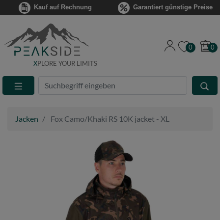
Kauf auf Rechnung
Garantiert günstige Preise
0
0
X
PLORE YOUR LIMITS
Suche
Eingabefeld
Jacken
Fox Camo/Khaki RS 10K jacket - XL