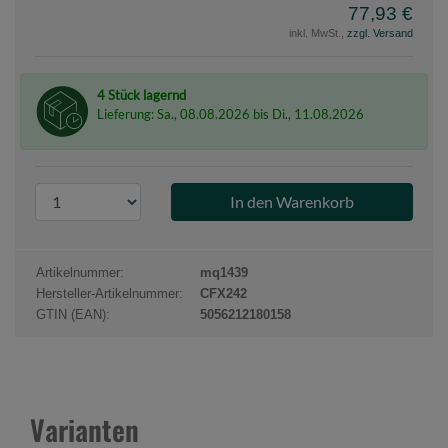
77,93 €
inkl. MwSt.,
zzgl. Versand
4 Stück lagernd
Lieferung: Sa., 08.08.2026 bis Di., 11.08.2026
P
r
o
d
Artikelnummer:
mq1439
u
Hersteller-Artikelnummer:
CFX242
k
GTIN (EAN):
5056212180158
t
a
n
z
Varianten
a