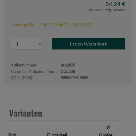
54,24 €
inkl. MwSt.,
zzgl. Versand
Lieferung: Do., 13.08.2026 bis Di., 18.08.2026
P
r
o
d
Artikelnummer:
mq2028
u
Hersteller-Artikelnummer:
CCL338
k
GTIN (EAN):
5056808512066
t
a
n
z
Varianten
a
h
l
Bild
Modell
Größe
: