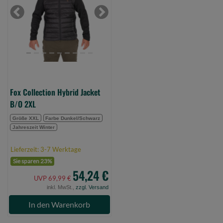
Jacket
B/O
Previous
Next
2XL
(Bild
0)
Fox Collection Hybrid Jacket
B/O 2XL
Größe XXL
Farbe Dunkel/Schwarz
Jahreszeit Winter
Lieferzeit: 3-7 Werktage
Sie sparen 23%
54,24 €
UVP 69,99 €
inkl. MwSt.,
zzgl. Versand
In den Warenkorb