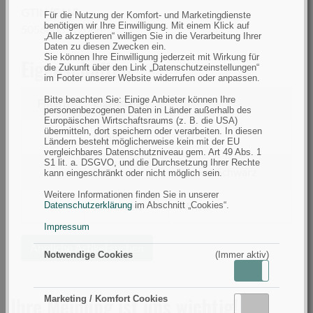
GTIN (EAN):
Für die Nutzung der Komfort- und Marketingdienste
benötigen wir Ihre Einwilligung. Mit einem Klick auf
5056808512066
„Alle akzeptieren“ willigen Sie in die Verarbeitung Ihrer
Daten zu diesen Zwecken ein.
Sie können Ihre Einwilligung jederzeit mit Wirkung für
Eigenschaften
die Zukunft über den Link „Datenschutzeinstellungen“
im Footer unserer Website widerrufen oder anpassen.
Bitte beachten Sie: Einige Anbieter können Ihre
Filtern
Eigenschaft
personenbezogenen Daten in Länder außerhalb des
Europäischen Wirtschaftsraums (z. B. die USA)
übermitteln, dort speichern oder verarbeiten. In diesen
filtern
Größe
XXL
Ländern besteht möglicherweise kein mit der EU
nach
vergleichbares Datenschutzniveau gem. Art 49 Abs. 1
S1 lit. a. DSGVO, und die Durchsetzung Ihrer Rechte
Größe
filtern
Farbe
Dunkel/Schwarz
kann eingeschränkt oder nicht möglich sein.
nach
Weitere Informationen finden Sie in unserer
Farbe
filtern
Jahreszeit
Winter
Datenschutzerklärung
im Abschnitt „Cookies“.
nach
Impressum
Jahreszeit
Ähnliche Artikel suchen
Notwendige Cookies
(Immer aktiv)
Aktiv
Inaktiv
Ihre Meinung ist uns wichtig!
Marketing / Komfort Cookies
Aktiv
Inaktiv