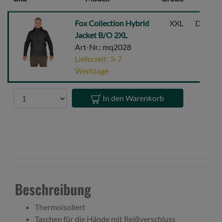
Fox
Fox Collection Hybrid
XXL
Dunkel
Collection
Jacket B/O 2XL
Hybrid
Art-Nr.: mq2028
Jacket
Lieferzeit: 3-7
B/O
Werktage
2XL
Anzahl
In den Warenkorb
Beschreibung
Thermoisoliert
Taschen für die Hände mit Reißverschluss