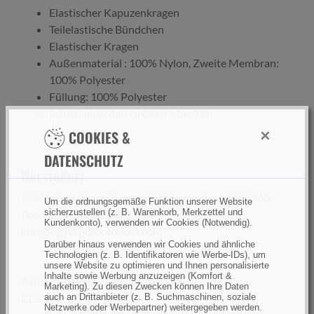
Elastischer Kapuzenkragen
Teilelastische Bündchen
Elastischer Kragen
Außenmaterial : 100% Nylon, Zweite Membran:
100% Polyester
Füllung: 100% Polyester
Erhältlich in den Größen S bis 3XL
×
COOKIES &
DATENSCHUTZ
Hersteller:
FOX International Group Ltd, Dennenlaan 3A, 2340
Um die ordnungsgemäße Funktion unserer Website
sicherzustellen (z. B. Warenkorb, Merkzettel und
Beerse, Belgium,
compliance-
Kundenkonto), verwenden wir Cookies (Notwendig).
europe@ratheroutdoors.com
Darüber hinaus verwenden wir Cookies und ähnliche
Technologien (z. B. Identifikatoren wie Werbe-IDs), um
unsere Website zu optimieren und Ihnen personalisierte
Inhalte sowie Werbung anzuzeigen (Komfort &
Artikelnummer(n) des Herstellers
Marketing). Zu diesen Zwecken können Ihre Daten
CCL338
auch an Drittanbieter (z. B. Suchmaschinen, soziale
Netzwerke oder Werbepartner) weitergegeben werden.