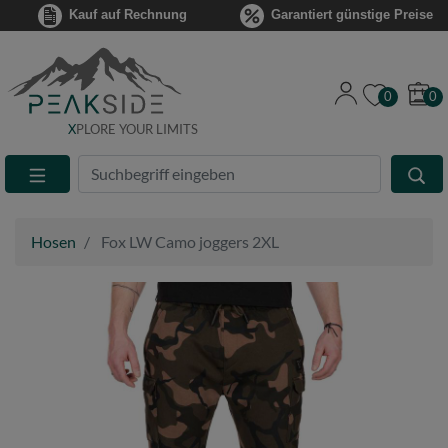
Kauf auf Rechnung
Garantiert günstige Preise
0
0
X
PLORE YOUR LIMITS
Suche
Eingabefeld
Hosen
Fox LW Camo joggers 2XL