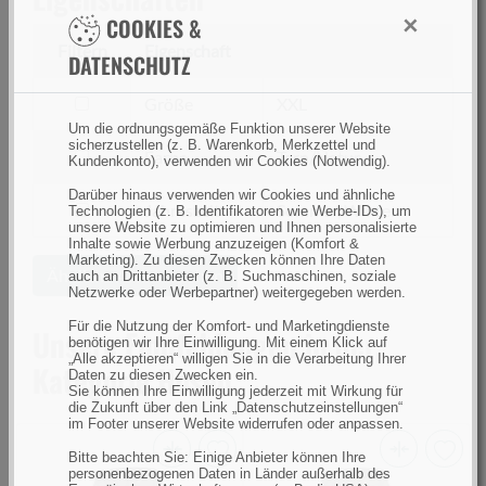
×
COOKIES &
Filtern
Eigenschaft
DATENSCHUTZ
filtern
Größe
XXL
nach
Um die ordnungsgemäße Funktion unserer Website
sicherzustellen (z. B. Warenkorb, Merkzettel und
Größe
filtern
Farbe
Tarn/Natur
Kundenkonto), verwenden wir Cookies (Notwendig).
nach
Darüber hinaus verwenden wir Cookies und ähnliche
Farbe
filtern
Jahreszeit
Sommer, Winter
Technologien (z. B. Identifikatoren wie Werbe-IDs), um
unsere Website zu optimieren und Ihnen personalisierte
nach
Inhalte sowie Werbung anzuzeigen (Komfort &
Jahreszeit
Marketing). Zu diesen Zwecken können Ihre Daten
Ähnliche Artikel suchen
auch an Drittanbieter (z. B. Suchmaschinen, soziale
Netzwerke oder Werbepartner) weitergegeben werden.
Für die Nutzung der Komfort- und Marketingdienste
Unsere Empfehlungen in der
benötigen wir Ihre Einwilligung. Mit einem Klick auf
„Alle akzeptieren“ willigen Sie in die Verarbeitung Ihrer
Kategorie Hosen
Daten zu diesen Zwecken ein.
Sie können Ihre Einwilligung jederzeit mit Wirkung für
die Zukunft über den Link „Datenschutzeinstellungen“
im Footer unserer Website widerrufen oder anpassen.
Bitte beachten Sie: Einige Anbieter können Ihre
Pinewood
Pinewood
V
personenbezogenen Daten in Länder außerhalb des