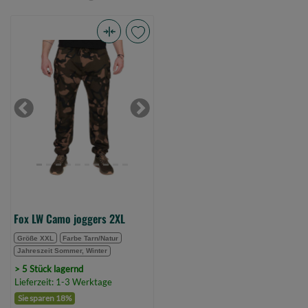
Fox
LW
Camo
joggers
2XL
Previous
Next
(Bild
0)
Fox LW Camo joggers 2XL
Größe XXL
Farbe Tarn/Natur
Jahreszeit Sommer, Winter
> 5 Stück lagernd
Lieferzeit: 1-3 Werktage
Sie sparen 18%