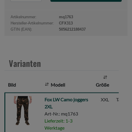
r
o
d
Artikelnummer:
mq1763
u
Hersteller-Artikelnummer:
CFX313
k
GTIN (EAN):
5056212188437
t
a
n
z
Varianten
a
h
l
Bild
Modell
Größe
Fa
:
Fox
Fox LW Camo joggers
XXL
Tarn/Na
LW
2XL
Camo
Art-Nr.: mq1763
joggers
Lieferzeit: 1-3
2XL
Werktage