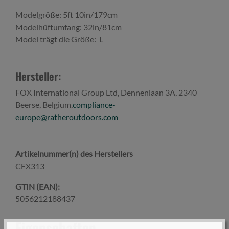
Modelgröße: 5ft 10in/179cm
Modelhüftumfang: 32in/81cm
Model trägt die Größe: L
Hersteller:
FOX International Group Ltd, Dennenlaan 3A, 2340
Beerse, Belgium,
compliance-
europe@ratheroutdoors.com
Artikelnummer(n) des Herstellers
CFX313
GTIN (EAN):
5056212188437
Eigenschaften