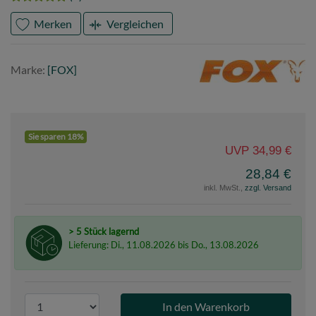
Merken
Vergleichen
Marke
FOX
Marke:
[FOX]
Sie sparen 18%
UVP 34,99 €
28,84 €
inkl. MwSt.,
zzgl. Versand
> 5 Stück lagernd
Lieferung: Di., 11.08.2026 bis Do., 13.08.2026
P