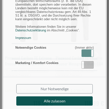
Europäischen Wirtschaftsraums (z. B. die USA)
Caribou
Caribou
H
übermitteln, dort speichern oder verarbeiten. In diesen
Ländern besteht möglicherweise kein mit der EU
TC
TC
C
vergleichbares Datenschutzniveau gem. Art 49 Abs. 1
Extreme
Extreme
S
S1 lit. a. DSGVO, und die Durchsetzung Ihrer Rechte
kann eingeschränkt oder nicht möglich sein.
Trouser
Trouser
G
Black/Black
Mossgreen/Black
5
Weitere Informationen finden Sie in unserer
Datenschutzerklärung
im Abschnitt „Cookies“.
C46
C64
(
(Bild
(Bild
0
Impressum
0)
0)
Notwendige Cookies
(Immer aktiv)
Aktiv
Inaktiv
Pinewood Caribou TC Extreme
Pinewood Caribou TC Extreme
V
Trouser Black/Black C46
Trouser Mossgreen/Black C64
S
Marketing / Komfort Cookies
Aktiv
Inaktiv
Größe 46
Farbe Dunkel/Schwarz
Größe 5XL
Farbe Mehrfarbig
Jahreszeit Sommer
Jahreszeit Sommer
J
Nur Notwendige
Lieferzeit: 3-7 Werktage
Lieferzeit: 1-3 Werktage
L
Alle zulassen
119,99 €
115,99 €
inkl. MwSt.,
zzgl. Versand
inkl. MwSt.,
zzgl. Versand