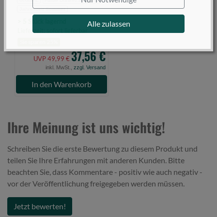
Größe L
Farbe Dunkel/Schwarz
Jahreszeit Sommer
> 5 Stück lagernd
Alle zulassen
Lieferzeit: sofort lieferbar
Sie sparen 25%
37,56 €
UVP 49,99 €
inkl. MwSt.,
zzgl. Versand
In den Warenkorb
Ihre Meinung ist uns wichtig!
Schreiben Sie die erste Bewertung zu diesem Produkt und
teilen Sie Ihre Erfahrungen mit anderen Kunden. Bitte
beachten Sie, dass Kommentare - positiv wie auch negativ -
vor der Veröffentlichung freigegeben werden müssen.
Jetzt bewerten!