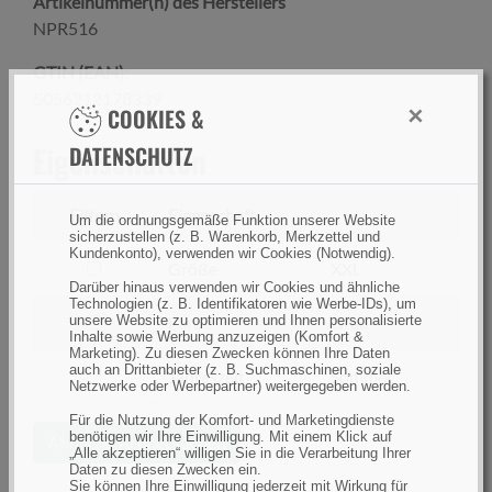
Artikelnummer(n) des Herstellers
NPR516
GTIN (EAN):
5056212178339
×
COOKIES &
Eigenschaften
DATENSCHUTZ
Filtern
Eigenschaft
Um die ordnungsgemäße Funktion unserer Website
sicherzustellen (z. B. Warenkorb, Merkzettel und
Kundenkonto), verwenden wir Cookies (Notwendig).
filtern
Größe
XXL
Darüber hinaus verwenden wir Cookies und ähnliche
nach
Technologien (z. B. Identifikatoren wie Werbe-IDs), um
Größe
filtern
Farbe
Grau
unsere Website zu optimieren und Ihnen personalisierte
Inhalte sowie Werbung anzuzeigen (Komfort &
nach
Marketing). Zu diesen Zwecken können Ihre Daten
auch an Drittanbieter (z. B. Suchmaschinen, soziale
Farbe
filtern
Jahreszeit
Sommer
Netzwerke oder Werbepartner) weitergegeben werden.
nach
Für die Nutzung der Komfort- und Marketingdienste
Jahreszeit
benötigen wir Ihre Einwilligung. Mit einem Klick auf
Ähnliche Artikel suchen
„Alle akzeptieren“ willigen Sie in die Verarbeitung Ihrer
Daten zu diesen Zwecken ein.
Sie können Ihre Einwilligung jederzeit mit Wirkung für