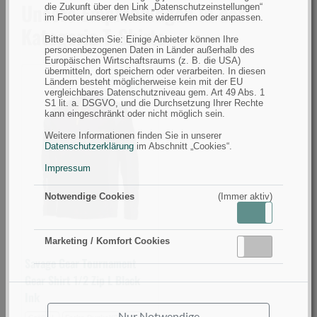
Unsere Empfehlungen in der
die Zukunft über den Link „Datenschutzeinstellungen“
im Footer unserer Website widerrufen oder anpassen.
Kategorie T-Shirts
Bitte beachten Sie: Einige Anbieter können Ihre
personenbezogenen Daten in Länder außerhalb des
Europäischen Wirtschaftsraums (z. B. die USA)
übermitteln, dort speichern oder verarbeiten. In diesen
Ländern besteht möglicherweise kein mit der EU
vergleichbares Datenschutzniveau gem. Art 49 Abs. 1
Savage
S1 lit. a. DSGVO, und die Durchsetzung Ihrer Rechte
Gear
kann eingeschränkt oder nicht möglich sein.
Tournament
Weitere Informationen finden Sie in unserer
Datenschutzerklärung
im Abschnitt „Cookies“.
Gear
Shirt
Impressum
1/2
Notwendige Cookies
(Immer aktiv)
Zip
Aktiv
Inaktiv
L
Black
Marketing / Komfort Cookies
Aktiv
Inaktiv
Ink
Savage Gear Tournament
(Bild
Gear Shirt 1/2 Zip L Black
0)
Ink
Nur Notwendige