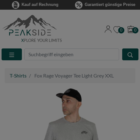
Kauf auf Rechnung
Garantiert günstige Preise
0
0
X
PLORE YOUR LIMITS
Suche
Eingabefeld
T-Shirts
Fox Rage Voyager Tee Light Grey XXL