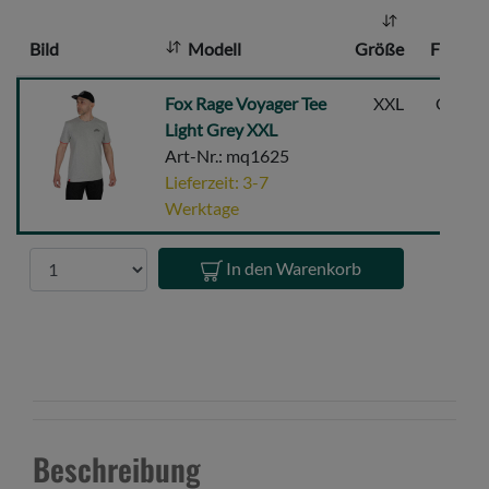
l
Bild
Modell
Größe
Farbe
:
Fox
Fox Rage Voyager Tee
XXL
Grau
Rage
Light Grey XXL
Voyager
Art-Nr.: mq1625
Tee
Lieferzeit: 3-7
Light
Werktage
Grey
XXL
Anzahl
In den Warenkorb
Beschreibung