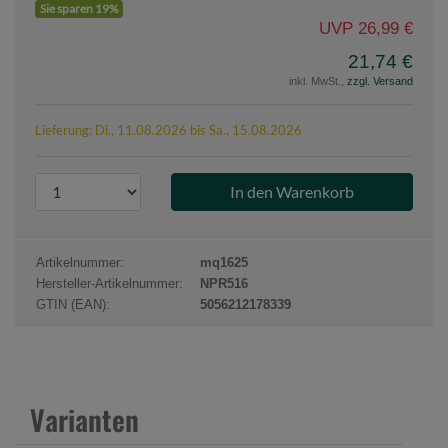
Sie sparen 19%
UVP 26,99 €
21,74 €
inkl. MwSt.,
zzgl. Versand
Lieferung: Di., 11.08.2026 bis Sa., 15.08.2026
P
r
o
d
Artikelnummer:
mq1625
u
Hersteller-Artikelnummer:
NPR516
k
GTIN (EAN):
5056212178339
t
a
n
z
Varianten
a
h