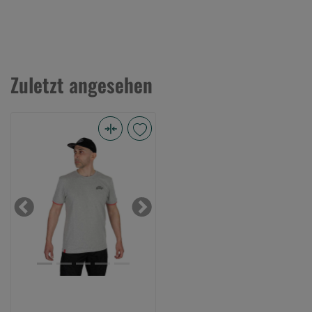
Zuletzt angesehen
Fox
Rage
Voyager
Tee
Light
Previous
Next
Grey
XXL
(Bild
0)