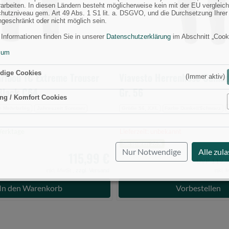
rarbeiten. In diesen Ländern besteht möglicherweise kein mit der EU vergleic
hutzniveau gem. Art 49 Abs. 1 S1 lit. a. DSGVO, und die Durchsetzung Ihrer
ngeschränkt oder nicht möglich sein.
 Informationen finden Sie in unserer
Datenschutzerklärung
im Abschnitt „Cook
sum
dige Cookies
ribou TC Extreme Trouser
Viavesto Herrenhose Camad
(Immer aktiv)
Black C64
Gr. 56
ng / Komfort Cookies
Aktiv
e Mehrfarbig
Jahreszeit Sommer
Größe 56, XXL
Farbe Dunkel/Schwarz
 Werktage
Lieferzeit: unbekannt
Sie sparen 26%
Nur Notwendige
Alle zul
115,99 €
UVP 119,9
inkl. MwSt.,
zzgl. Versand
inkl. 
In den Warenkorb
Vorbestellen