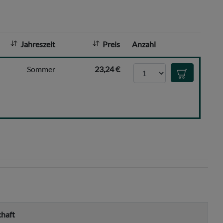
h
l
:
Jahreszeit
Preis
Anzahl
Anzahl
Sommer
23,24 €
In den Waren
chaft