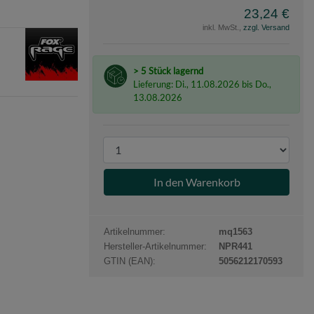
23,24 €
inkl. MwSt.,
zzgl. Versand
e
> 5 Stück lagernd
Lieferung: Di., 11.08.2026 bis Do.,
13.08.2026
P
r
o
d
u
k
Artikelnummer:
mq1563
t
Hersteller-Artikelnummer:
NPR441
a
GTIN (EAN):
5056212170593
n
z
a