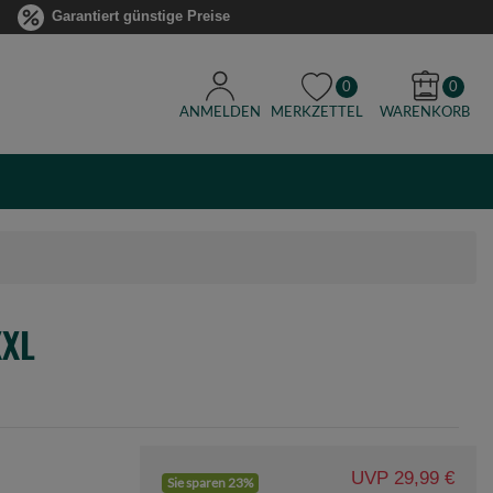
Garantiert günstige Preise
0
0
ANMELDEN
MERKZETTEL
WARENKORB
XXL
UVP 29,99 €
Sie sparen 23%