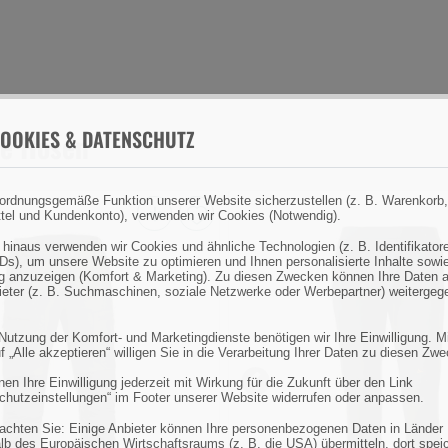
OOKIES & DATENSCHUTZ
ie Hosen
ordnungsgemäße Funktion unserer Website sicherzustellen (z. B. Warenkorb,
tel und Kundenkonto), verwenden wir Cookies (Notwendig).
Viavesto
 hinaus verwenden wir Cookies und ähnliche Technologien (z. B. Identifikator
Herrenhose
Ds), um unsere Website zu optimieren und Ihnen personalisierte Inhalte sowi
 anzuzeigen (Komfort & Marketing). Zu diesen Zwecken können Ihre Daten 
Camada:
bieter (z. B. Suchmaschinen, soziale Netzwerke oder Werbepartner) weitergeg
Schwarz,
Gr.
 Nutzung der Komfort- und Marketingdienste benötigen wir Ihre Einwilligung. M
f „Alle akzeptieren“ willigen Sie in die Verarbeitung Ihrer Daten zu diesen Zw
ack
56
(Bild
en Ihre Einwilligung jederzeit mit Wirkung für die Zukunft über den Link
Previous
chutzeinstellungen“ im Footer unserer Website widerrufen oder anpassen.
0)
eachten Sie: Einige Anbieter können Ihre personenbezogenen Daten in Länder
lb des Europäischen Wirtschaftsraums (z. B. die USA) übermitteln, dort spei