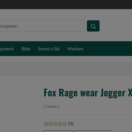
ipment
Bike
Snow'n Ski
Marken
Fox Rage wear Jogger 
Hosen
(0)