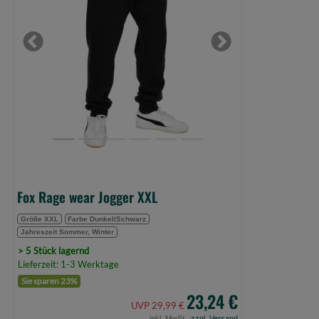
XXL
(Bild
0)
Previous
Next
Fox Rage wear Jogger XXL
Größe XXL
Farbe Dunkel/Schwarz
Jahreszeit Sommer, Winter
> 5 Stück lagernd
Lieferzeit: 1-3 Werktage
Sie sparen 23%
23,24 €
UVP 29,99 €
inkl. MwSt.,
zzgl. Versand