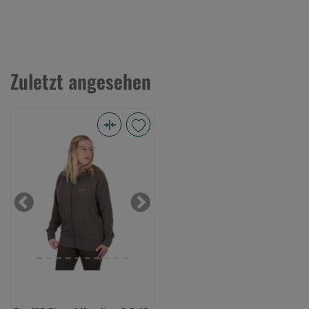
Zuletzt angesehen
Fox
WC
Zipped
Hoodie
-
Previous
Next
S
8-
10
(Bild
0)