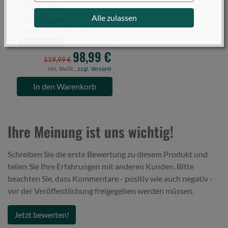
Jahreszeit Winter
Alle zulassen
3 Stück lagernd
Lieferzeit: 1-3 Werktage
Sie sparen 18%
98,99 €
119,99 €
inkl. MwSt.,
zzgl. Versand
In den Warenkorb
Ihre Meinung ist uns wichtig!
Schreiben Sie die erste Bewertung zu diesem Produkt und
teilen Sie Ihre Erfahrungen mit anderen Kunden. Bitte
beachten Sie, dass Kommentare - positiv wie auch negativ -
vor der Veröffentlichung freigegeben werden müssen.
Jetzt bewerten!