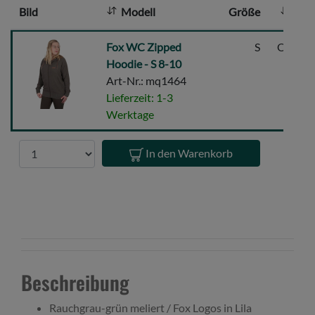
Bild
Modell
Größe
Far
:
Fox
Fox WC Zipped
S
Oliv/gr
WC
Hoodie - S 8-10
Zipped
Art-Nr.: mq1464
Hoodie
Lieferzeit: 1-3
-
Werktage
S
8-
Anzahl
In den Warenkorb
10
Beschreibung
Rauchgrau-grün meliert / Fox Logos in Lila