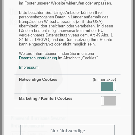
im Footer unserer Website widerrufen oder anpassen.
Unsere Empfehlungen in der
Bitte beachten Sie: Einige Anbieter können Ihre
personenbezogenen Daten in Länder außerhalb des
Kategorie Pullover/Hoodies
Europäischen Wirtschaftsraums (z. B. die USA)
übermitteln, dort speichern oder verarbeiten. In diesen
Ländern besteht möglicherweise kein mit der EU
vergleichbares Datenschutzniveau gem. Art 49 Abs. 1
S1 lit. a. DSGVO, und die Durchsetzung Ihrer Rechte
kann eingeschränkt oder nicht möglich sein.
Pinewood
Weitere Informationen finden Sie in unserer
Hurricane
Datenschutzerklärung
im Abschnitt „Cookies“.
Sweater
Impressum
Brown
Melange
Notwendige Cookies
(Immer aktiv)
M
Aktiv
Inaktiv
(Bild
0)
Marketing / Komfort Cookies
Aktiv
Inaktiv
Pinewood Hurricane Sweater
Brown Melange M
Nur Notwendige
Größe M
Farbe Braun