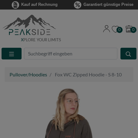
Kauf auf Rechnung
Garantiert günstige Preise
0
0
X
PLORE YOUR LIMITS
Suche
Eingabefeld
Pullover/Hoodies
Fox WC Zipped Hoodie - S 8-10