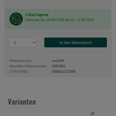
4 Stück lagernd
Lieferung: Sa., 08.08.2026 bis Di., 11.08.2026
P
r
o
d
Artikelnummer:
mq1464
u
Hersteller-Artikelnummer:
CWC001
k
GTIN (EAN):
5056212173389
t
a
n
z
Varianten
a
h
l