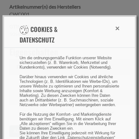
Artikelnummer(n) des Herstellers
CWC001
GTIN (EAN):
×
COOKIES &
5056212173389
DATENSCHUTZ
Eigenschaften
Um die ordnungsgemäße Funktion unserer Website
sicherzustellen (z. B. Warenkorb, Merkzettel und
Filtern
Eigenschaft
Kundenkonto), verwenden wir Cookies (Notwendig).
Darüber hinaus verwenden wir Cookies und ähnliche
filtern
Technologien (z. B. Identifikatoren wie Werbe-IDs), um
Größe
S
unsere Website zu optimieren und Ihnen personalisierte
nach
Inhalte sowie Werbung anzuzeigen (Komfort &
Marketing). Zu diesen Zwecken können Ihre Daten
Größe
filtern
Farbe
Oliv/grün
auch an Drittanbieter (z. B. Suchmaschinen, soziale
nach
Netzwerke oder Werbepartner) weitergegeben werden.
Farbe
filtern
Jahreszeit
Sommer, Winter
Für die Nutzung der Komfort- und Marketingdienste
benötigen wir Ihre Einwilligung. Mit einem Klick auf
nach
„Alle akzeptieren“ willigen Sie in die Verarbeitung Ihrer
Jahreszeit
Daten zu diesen Zwecken ein.
Ähnliche Artikel suchen
Sie können Ihre Einwilligung jederzeit mit Wirkung für
die Zukunft über den Link „Datenschutzeinstellungen“