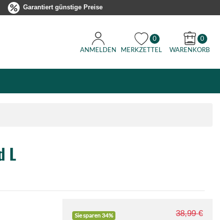
Garantiert günstige Preise
0
0
ANMELDEN
MERKZETTEL
WARENKORB
d L
38,99 €
Sie sparen 34%