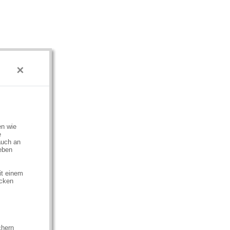
×
en wie
e
auch an
eben
it einem
ecken
chern