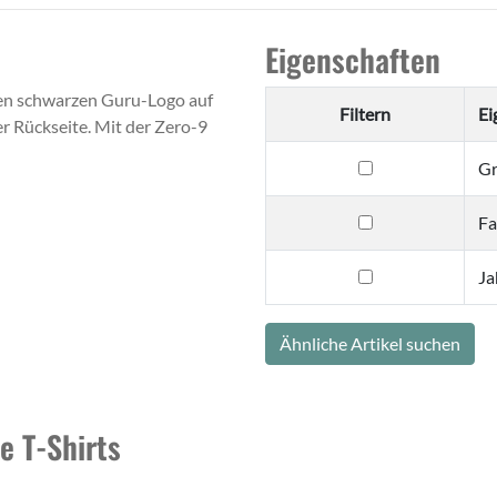
Eigenschaften
kten schwarzen Guru-Logo auf
Filtern
Ei
r Rückseite. Mit der Zero-9
filtern
G
nach
Größe
filtern
Fa
nach
Farbe
filtern
Ja
nach
Jahreszeit
Ähnliche Artikel suchen
e T-Shirts