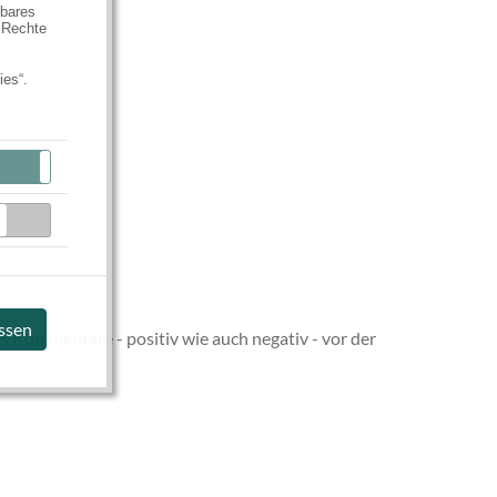
hbares
 Rechte
ies“.
Aktiv
Inaktiv
Inaktiv
assen
s Kommentare - positiv wie auch negativ - vor der