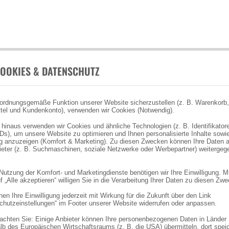
OOKIES & DATENSCHUTZ
ordnungsgemäße Funktion unserer Website sicherzustellen (z. B. Warenkorb,
tel und Kundenkonto), verwenden wir Cookies (Notwendig).
 hinaus verwenden wir Cookies und ähnliche Technologien (z. B. Identifikator
Ds), um unsere Website zu optimieren und Ihnen personalisierte Inhalte sowi
 anzuzeigen (Komfort & Marketing). Zu diesen Zwecken können Ihre Daten 
bieter (z. B. Suchmaschinen, soziale Netzwerke oder Werbepartner) weitergeg
 Nutzung der Komfort- und Marketingdienste benötigen wir Ihre Einwilligung. M
f „Alle akzeptieren“ willigen Sie in die Verarbeitung Ihrer Daten zu diesen Zw
en Ihre Einwilligung jederzeit mit Wirkung für die Zukunft über den Link
chutzeinstellungen“ im Footer unserer Website widerrufen oder anpassen.
eachten Sie: Einige Anbieter können Ihre personenbezogenen Daten in Länder
lb des Europäischen Wirtschaftsraums (z. B. die USA) übermitteln, dort spei