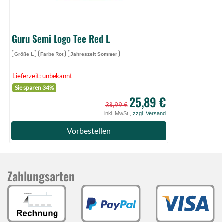
Guru Semi Logo Tee Red L
Größe L
Farbe Rot
Jahreszeit Sommer
Lieferzeit: unbekannt
Sie sparen 34%
25,89 €
38,99 €
inkl. MwSt.,
zzgl. Versand
Vorbestellen
Zahlungsarten