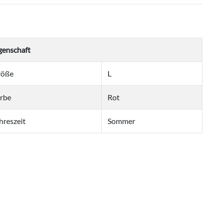
genschaft
röße
L
rbe
Rot
hreszeit
Sommer