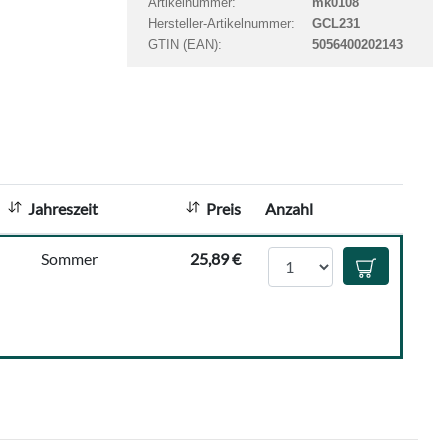
Artikelnummer:
mk0108
t
Hersteller-Artikelnummer:
GCL231
a
GTIN (EAN):
5056400202143
n
z
a
h
l
:
Jahreszeit
Preis
Anzahl
Anzahl
Sommer
25,89 €
In den Waren