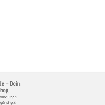
de – Dein
Shop
nline-Shop
 günstiges