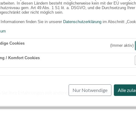
rarbeiten. In diesen Ländern besteht möglicherweise kein mit der EU vergleic
hutzniveau gem. Art 49 Abs. 1 S1 lit. a. DSGVO, und die Durchsetzung Ihrer
ngeschränkt oder nicht möglich sein.
 Informationen finden Sie in unserer
Datenschutzerklärung
im Abschnitt „Cook
sum
dige Cookies
(Immer aktiv)
ng / Komfort Cookies
Aktiv
Nur Notwendige
Alle zul
 Sie Ihre Erfahrungen mit anderen Kunden. Bitte beachten Sie, das