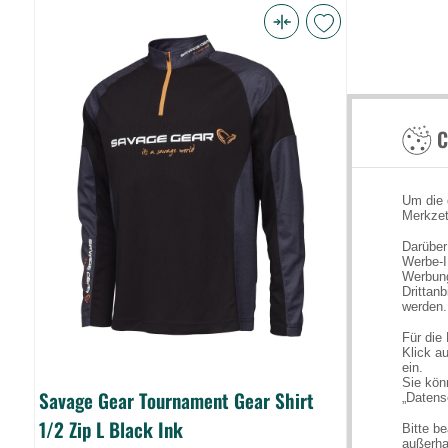
Savage
Gear
Tournament
Gear
C
Shirt
1/2
Zip
Um die 
L
Merkzet
Black
Darüber
Ink
Werbe-I
Werbung
(Bild
Drittan
0)
werden.
Für die
Klick au
ein.
Sie könn
Savage Gear Tournament Gear Shirt
„Datens
1/2 Zip L Black Ink
Bitte b
außerha