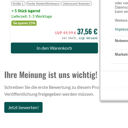
oder ve
Größe L
Farbe Dunkel/Schwarz
Jahreszeit Sommer
Datensc
> 5 Stück lagernd
kann ei
Lieferzeit: 1-3 Werktage
Weitere
Sie sparen 25%
37,56 €
Impres
UVP 49,99 €
inkl. MwSt.,
zzgl. Versand
Notwen
In den Warenkorb
Marketi
Ihre Meinung ist uns wichtig!
Schreiben Sie die erste Bewertung zu diesem Produkt und teilen
Veröffentlichung freigegeben werden müssen.
Jetzt bewerten!