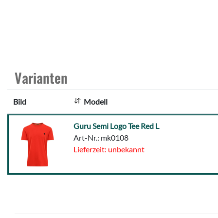
Varianten
Bild
Modell
Guru
Guru Semi Logo Tee Red L
Semi
Art-Nr.: mk0108
Logo
Lieferzeit: unbekannt
Tee
Red
L