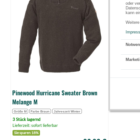
Brown
oder ve
Datensc
Melange
kann ei
M
Weitere
(Bild
Impres
0)
Notwen
Marketi
Pinewood Hurricane Sweater Brown
Melange M
Größe M
Farbe Braun
Jahreszeit Winter
3 Stück lagernd
Lieferzeit: sofort lieferbar
Sie sparen 18%