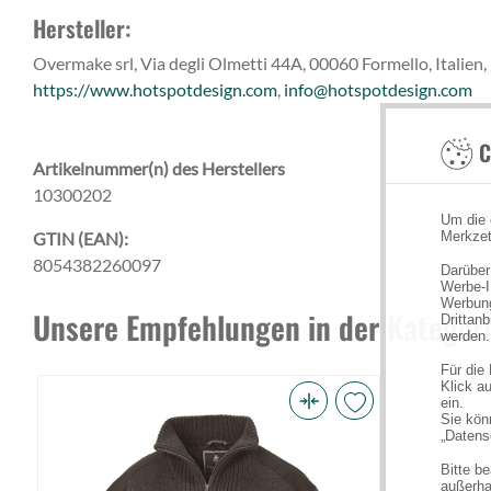
Hersteller:
Overmake srl, Via degli Olmetti 44A, 00060 Formello, Italien,
https://www.hotspotdesign.com
,
info@hotspotdesign.com
C
Artikelnummer(n) des Herstellers
10300202
Um die 
GTIN (EAN):
Merkzet
8054382260097
Darüber
Werbe-I
Werbung
Unsere Empfehlungen in der Kategori
Drittan
werden.
Für die
Klick au
ein.
Sie könn
Pinewood
„Datens
Hurricane
Bitte b
Sweater
außerha