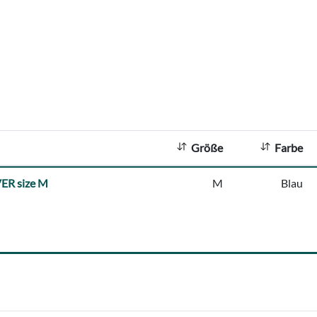
Größe
Farbe
ER size M
M
Blau