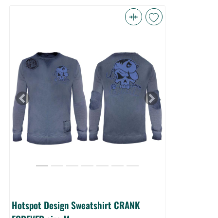
Hotspot
Design
Sweatshirt
CRANK
FOREVER
size
M
Previous
Next
(Bild
0)
Hotspot Design Sweatshirt CRANK