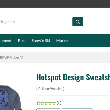
ipment
Bike
Snow'n Ski
Marken
REVER size M
Hotspot Design Sweats
Pullover/Hoodies
(0)