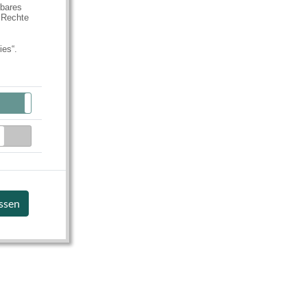
hbares
 Rechte
ies“.
Aktiv
Inaktiv
Inaktiv
assen