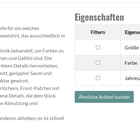
Eigenschaften
le für ein weiches
Filtern
Eigens
eatshirt, das ausschließlich in
filtern
Größe
echnik behandelt, um Farben zu
nach
ehen und Gefühl sind. Die
Größe
filtern
Farbe
nklere Details hervorheben,
nach
nitt, gerippter Saum und
Farbe
filtern
Jahresz
akter gewinnt.
nach
rlöchern, Front-Patches mit
Jahreszeit
ene Details, die dem Stück
Ähnliche Artikel suchen
iche Abnutzung und
anderen abheben, es ist stilvoll