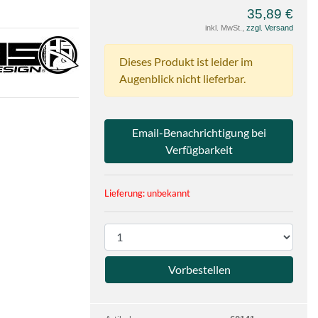
35,89 €
inkl. MwSt.,
zzgl. Versand
e
pot
Dieses Produkt ist leider im
gn
Augenblick nicht lieferbar.
Email-Benachrichtigung bei
Verfügbarkeit
Lieferung: unbekannt
P
r
o
d
u
k