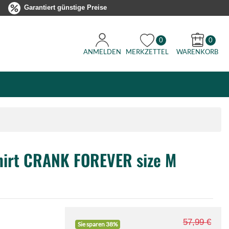
Garantiert günstige Preise
0
0
ANMELDEN
MERKZETTEL
WARENKORB
hirt CRANK FOREVER size M
57,99 €
Sie sparen 38%