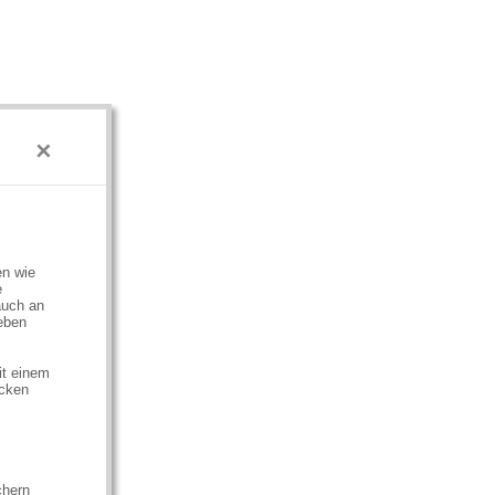
×
en wie
e
auch an
eben
it einem
ecken
chern