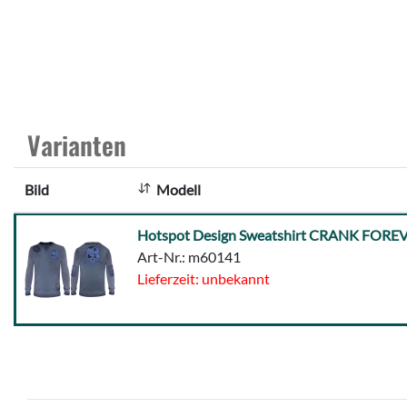
Varianten
Bild
Modell
Hotspot
Hotspot Design Sweatshirt CRANK FOREV
Design
Art-Nr.: m60141
Sweatshirt
Lieferzeit: unbekannt
CRANK
FOREVER
size
M