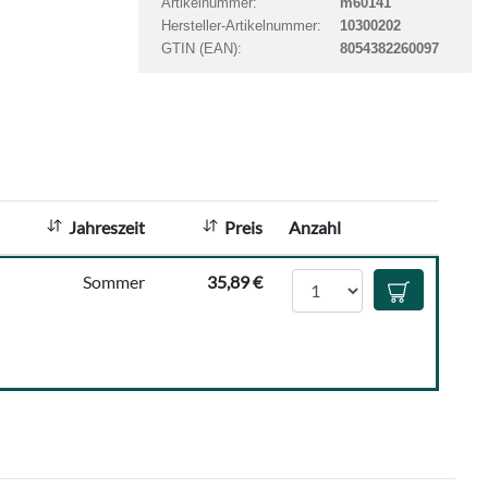
Artikelnummer:
m60141
t
Hersteller-Artikelnummer:
10300202
a
GTIN (EAN):
8054382260097
n
z
a
h
l
:
Jahreszeit
Preis
Anzahl
Anzahl
Sommer
35,89 €
In den Waren