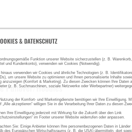
OOKIES & DATENSCHUTZ
ordnungsgemäße Funktion unserer Website sicherzustellen (z. B. Warenkorb,
tel und Kundenkonto), verwenden wir Cookies (Notwendig).
 hinaus verwenden wir Cookies und ähnliche Technologien (z. B. Identifikator
Ds), um unsere Website zu optimieren und Ihnen personalisierte Inhalte sowi
 anzuzeigen (Komfort & Marketing). Zu diesen Zwecken können Ihre Daten 
e Pullover/Hoodies
bieter (z. B. Suchmaschinen, soziale Netzwerke oder Werbepartner) weitergeg
 Nutzung der Komfort- und Marketingdienste benötigen wir Ihre Einwilligung. M
f „Alle akzeptieren“ willigen Sie in die Verarbeitung Ihrer Daten zu diesen Zw
en Ihre Einwilligung jederzeit mit Wirkung für die Zukunft über den Link
chutzeinstellungen“ im Footer unserer Website widerrufen oder anpassen.
eachten Sie: Einige Anbieter können Ihre personenbezogenen Daten in Länder
lb des Europäischen Wirtschaftsraums (z. B. die USA) übermitteln, dort spei