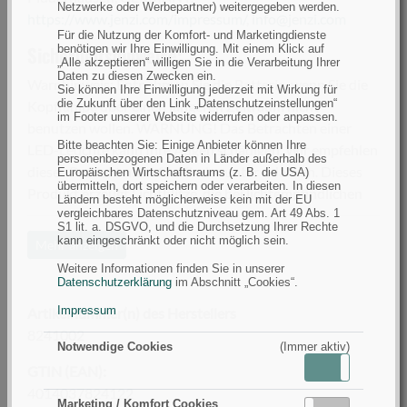
Netzwerke oder Werbepartner) weitergegeben werden.
https://www.jenzi.com/impressum/
,
info@jenzi.com
Für die Nutzung der Komfort- und Marketingdienste
Sicherheitshinweise:
benötigen wir Ihre Einwilligung. Mit einem Klick auf
„Alle akzeptieren“ willigen Sie in die Verarbeitung Ihrer
Daten zu diesen Zwecken ein.
Warnhinweis: Entnehmen Sie die Batterie, wenn Sie die
Sie können Ihre Einwilligung jederzeit mit Wirkung für
die Zukunft über den Link „Datenschutzeinstellungen“
Kopflampe über einen längeren Zeitraum nicht
im Footer unserer Website widerrufen oder anpassen.
benutzen wollen. WARNUNG! Das Betrachten einer
Bitte beachten Sie: Einige Anbieter können Ihre
LED-Leuchte kann Ihre Augen schädigen. Wir empfehlen
personenbezogenen Daten in Länder außerhalb des
dieses Produkt nicht für Kinder unter 6 Jahren. Dieses
Europäischen Wirtschaftsraums (z. B. die USA)
übermitteln, dort speichern oder verarbeiten. In diesen
Produkt erzeugt Lichtblitze, die bei lichtempfindlichen
Ländern besteht möglicherweise kein mit der EU
Personen epileptische Anfälle auslösen können.
vergleichbares Datenschutzniveau gem. Art 49 Abs. 1
S1 lit. a. DSGVO, und die Durchsetzung Ihrer Rechte
Lithiumbatterien haben eine verringerte Kapazität und
kann eingeschränkt oder nicht möglich sein.
Mehr anzeigen
können in Umgebungen mit hohen Temperaturen
Weitere Informationen finden Sie in unserer
platzen. Bitte lagern Sie sie nicht im Auto. Trocken und
Datenschutzerklärung
im Abschnitt „Cookies“.
kühl lagern. Eine verschluckte Batterie kann innere
Impressum
Artikelnummer(n) des Herstellers
chemische Verbrennungen verursachen und in weniger
8241002
als zwei Stunden zum Tod führen. Entsorge umgehend
Notwendige Cookies
(Immer aktiv)
gebrauchte Batterien. Halte neue und gebrauchte
Aktiv
Inaktiv
GTIN (EAN):
Batterien von Kindern fern. Wenn du glaubst, dass
4014037824122
Marketing / Komfort Cookies