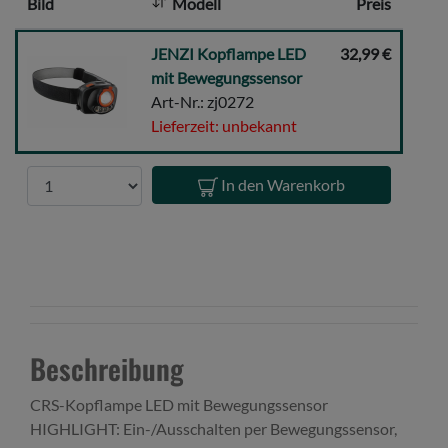
Bild
Modell
Preis
:
JENZI
JENZI Kopflampe LED
32,99 €
Kopflampe
mit Bewegungssensor
LED
Art-Nr.: zj0272
mit
Lieferzeit: unbekannt
Bewegungssensor
Anzahl
In den Warenkorb
Beschreibung
CRS-Kopflampe LED mit Bewegungssensor
HIGHLIGHT: Ein-/Ausschalten per Bewegungssensor,