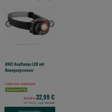
JENZI
Kopflampe
LED
mit
Bewegungssensor
Previous
Next
(Bild
0)
JENZI Kopflampe LED mit
Bewegungssensor
Lieferzeit: unbekannt
Sie sparen 47%
32,99 €
61,99 €
inkl. MwSt.,
zzgl. Versand
Vorbestellen