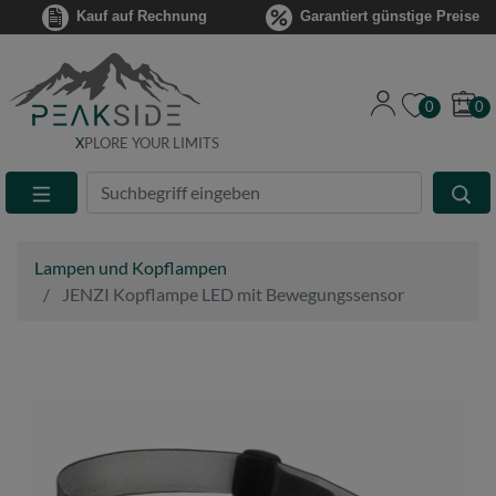
Kauf auf Rechnung
Garantiert günstige Preise
0
0
X
PLORE YOUR LIMITS
Suche
Eingabefeld
Lampen und Kopflampen
JENZI Kopflampe LED mit Bewegungssensor