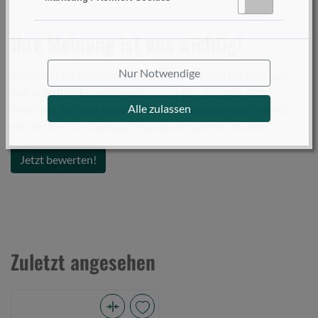
Batterien verschluckt wurden oder sich in einem
Aktiv
Inaktiv
Körperteil befinden, hole umgehend medizinische Hilfe.
Ihre Meinung ist uns wichtig!
Nur Notwendige
Schreiben Sie die erste Bewertung zu diesem Produkt und
teilen Sie Ihre Erfahrungen mit anderen Kunden. Bitte
Alle zulassen
beachten Sie, dass Kommentare - positiv wie auch negativ -
vor der Veröffentlichung freigegeben werden müssen.
Jetzt bewerten!
Zuletzt angesehen