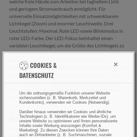
welche freie Hände zum Arbeiten bei taghellem Licht
und geringem Stromverbrauch ermöglicht. Für
universelle Einsatzmöglichkeiten mit schwenkbarem
Lichtkegel (Zoom) und enormer Leuchtweite. Drei
Leuchtstufen: Maximal, Rote LED sowie Blinkmodus in
roter LED-Farbe. Der LED-Fokus beinhaltet einen
variablen Leuchtkegel, um die Größe des Lichtkegels zu
optimieren und ein Maximum an Einsatzmöglichkeiten
auszunutzen. Schalter mit Drucktaste, um ein
×
COOKIES &
versehentliches Einschalten zu verhindern. Verstellbares
DATENSCHUTZ
elastisches Stirnband. Erforderliche Batterien: 3 Stück/
1,5V AAA (Micro) - JENZI Batterie-Nr. 8262 000 Mit
Bewegungs-Sensor Schwenkbarer Lichtkegel Schalter
Um die ordnungsgemäße Funktion unserer Website
mit Drucktaste LED-ZOOM Fokus
sicherzustellen (z. B. Warenkorb, Merkzettel und
Kundenkonto), verwenden wir Cookies (Notwendig).
Darüber hinaus verwenden wir Cookies und ähnliche
Hersteller:
Technologien (z. B. Identifikatoren wie Werbe-IDs), um
unsere Website zu optimieren und Ihnen personalisierte
Inhalte sowie Werbung anzuzeigen (Komfort &
JENZI, Wilhelm-Bahmüller-Straße 53, 73655
Marketing). Zu diesen Zwecken können Ihre Daten
auch an Drittanbieter (z. B. Suchmaschinen, soziale
Plüderhausen, GERMANY,