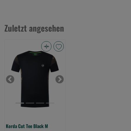
Zuletzt angesehen
Korda
Cut
Tee
Black
M
Previous
Next
(Bild
0)
Korda Cut Tee Black M