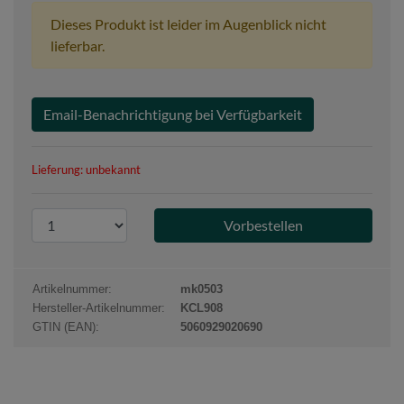
Dieses Produkt ist leider im Augenblick nicht
lieferbar.
Email-Benachrichtigung bei Verfügbarkeit
Lieferung: unbekannt
P
r
o
d
Artikelnummer:
mk0503
u
Hersteller-Artikelnummer:
KCL908
k
GTIN (EAN):
5060929020690
t
a
n