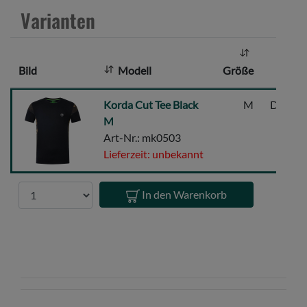
z
Varianten
a
h
l
Bild
Modell
Größe
:
Korda
Korda Cut Tee Black
M
Dunkel
Cut
M
Tee
Art-Nr.: mk0503
Black
Lieferzeit: unbekannt
M
Anzahl
In den Warenkorb