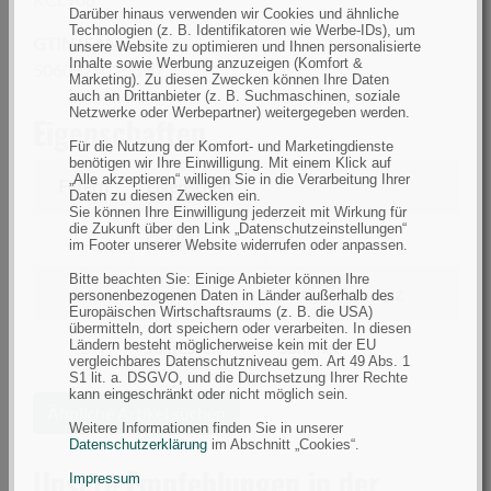
Darüber hinaus verwenden wir Cookies und ähnliche
Technologien (z. B. Identifikatoren wie Werbe-IDs), um
GTIN (EAN):
unsere Website zu optimieren und Ihnen personalisierte
Inhalte sowie Werbung anzuzeigen (Komfort &
5060929020690
Marketing). Zu diesen Zwecken können Ihre Daten
auch an Drittanbieter (z. B. Suchmaschinen, soziale
Netzwerke oder Werbepartner) weitergegeben werden.
Eigenschaften
Für die Nutzung der Komfort- und Marketingdienste
benötigen wir Ihre Einwilligung. Mit einem Klick auf
„Alle akzeptieren“ willigen Sie in die Verarbeitung Ihrer
Filtern
Eigenschaft
Daten zu diesen Zwecken ein.
Sie können Ihre Einwilligung jederzeit mit Wirkung für
die Zukunft über den Link „Datenschutzeinstellungen“
filtern
Größe
M
im Footer unserer Website widerrufen oder anpassen.
nach
Bitte beachten Sie: Einige Anbieter können Ihre
Größe
filtern
Farbe
Dunkel/Schwarz
personenbezogenen Daten in Länder außerhalb des
Europäischen Wirtschaftsraums (z. B. die USA)
nach
übermitteln, dort speichern oder verarbeiten. In diesen
Farbe
filtern
Jahreszeit
Sommer
Ländern besteht möglicherweise kein mit der EU
vergleichbares Datenschutzniveau gem. Art 49 Abs. 1
nach
S1 lit. a. DSGVO, und die Durchsetzung Ihrer Rechte
kann eingeschränkt oder nicht möglich sein.
Jahreszeit
Ähnliche Artikel suchen
Weitere Informationen finden Sie in unserer
Datenschutzerklärung
im Abschnitt „Cookies“.
Unsere Empfehlungen in der
Impressum