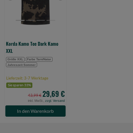
XXL
(Bild
0)
Korda Kamo Tee Dark Kamo
XXL
Größe XXL
Farbe Tarn/Natur
Jahreszeit Sommer
Lieferzeit: 3-7 Werktage
Sie sparen 33%
29,69 €
43,99 €
inkl. MwSt.,
zzgl. Versand
In den Warenkorb