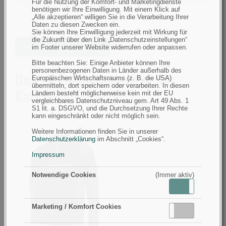
Für die Nutzung der Komfort- und Marketingdienste
nach
benötigen wir Ihre Einwilligung. Mit einem Klick auf
Farbe
filtern
Jahreszeit
Sommer
„Alle akzeptieren“ willigen Sie in die Verarbeitung Ihrer
Daten zu diesen Zwecken ein.
nach
Sie können Ihre Einwilligung jederzeit mit Wirkung für
Jahreszeit
die Zukunft über den Link „Datenschutzeinstellungen“
Ähnliche Artikel suchen
im Footer unserer Website widerrufen oder anpassen.
Bitte beachten Sie: Einige Anbieter können Ihre
personenbezogenen Daten in Länder außerhalb des
Unsere Empfehlungen in der
Europäischen Wirtschaftsraums (z. B. die USA)
übermitteln, dort speichern oder verarbeiten. In diesen
Kategorie T-Shirts
Ländern besteht möglicherweise kein mit der EU
vergleichbares Datenschutzniveau gem. Art 49 Abs. 1
S1 lit. a. DSGVO, und die Durchsetzung Ihrer Rechte
kann eingeschränkt oder nicht möglich sein.
Weitere Informationen finden Sie in unserer
Savage
Datenschutzerklärung
im Abschnitt „Cookies“.
Gear
Impressum
Tournament
Gear
Notwendige Cookies
(Immer aktiv)
Aktiv
Inaktiv
Shirt
1/2
Marketing / Komfort Cookies
Aktiv
Inaktiv
Zip
L