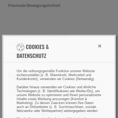
Maximale Bewegungsfreiheit
Artikelnummer(n) des Herstellers
KCL729
×
COOKIES &
GTIN (EAN):
DATENSCHUTZ
5060660639144
Um die ordnungsgemäße Funktion unserer Website
Eigenschaften
sicherzustellen (z. B. Warenkorb, Merkzettel und
Kundenkonto), verwenden wir Cookies (Notwendig).
Darüber hinaus verwenden wir Cookies und ähnliche
Filtern
Eigenschaft
Technologien (z. B. Identifikatoren wie Werbe-IDs), um
unsere Website zu optimieren und Ihnen personalisierte
Inhalte sowie Werbung anzuzeigen (Komfort &
filtern
Größe
XXL
Marketing). Zu diesen Zwecken können Ihre Daten
nach
auch an Drittanbieter (z. B. Suchmaschinen, soziale
Netzwerke oder Werbepartner) weitergegeben werden.
Größe
filtern
Farbe
Tarn/Natur