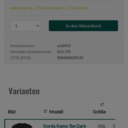
Lieferung: Mo., 10.08.2026 bis Fr., 14.08.2026
P
r
o
d
Artikelnummer:
mk0433
u
Hersteller-Artikelnummer:
KCL729
k
GTIN (EAN):
5060660639144
t
a
n
z
Varianten
a
h
l
Bild
Modell
Größe
Fa
:
Korda
Korda Kamo Tee Dark
XXL
Tarn/Na