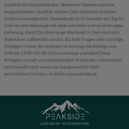
Zubehör für Naturliebhaber. Bekannte Marken und eine
ausgezeichnete Qualität machen Dein nächstes Outdoor-
Erlebnis unvergesslich. Peakside.de ist 24 Stunden am Tag für
Dich da und überzeugt mit einer schnellen und zuverlässigen
Lieferung, damit Du ohne lange Wartezeit in Dein nächstes
Abenteuer aufbrechen kannst. Du hast Fragen oder sonstige
Anliegen? Unser Serviceteam ist montags bis freitags von
9:00 bis 19:00 Uhr für Dich erreichbar und klärt Deine
Anliegen schnell und unkompliziert. Erlebe den Unterschied
und bestelle noch heute das Equipment für Dein
persönliches Outdoor-Erlebnis bei peakside.de.
peakside.de - Ihr Outdoorshop